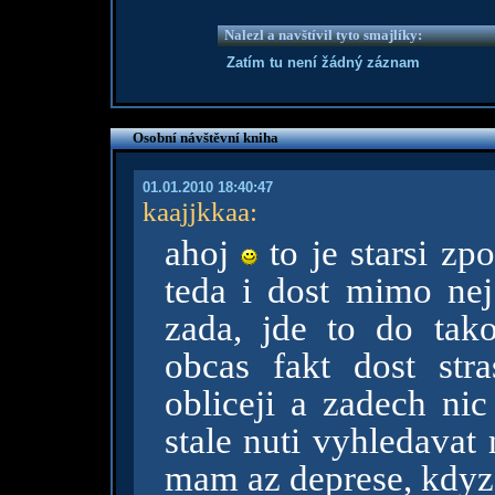
Nalezl a navštívil tyto smajlíky:
Zatím tu není žádný záznam
Osobní návštěvní kniha
01.01.2010 18:40:47
kaajjkkaa
:
ahoj
to je starsi zp
teda i dost mimo nej 
zada, jde to do ta
obcas fakt dost str
obliceji a zadech nic
stale nuti vyhledavat 
mam az deprese, kdyz