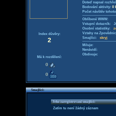
Doteď napsal rozhře
Bodování aktivity:
0 
Počet návštěv tohoto
Oblíbené WWW:
Vstupní dotazník: Je
Osobní statistiky:
z
Vztahy na Zpovědni
Index důvěry:
Smajlíci:
skryj
2
Miluje:
Nenávidí:
Obdivuje:
Má k rozdělení:
0
0
Smajlíci:
Jeho zaregistrovaní smajlíci:
Zatím tu není žádný záznam