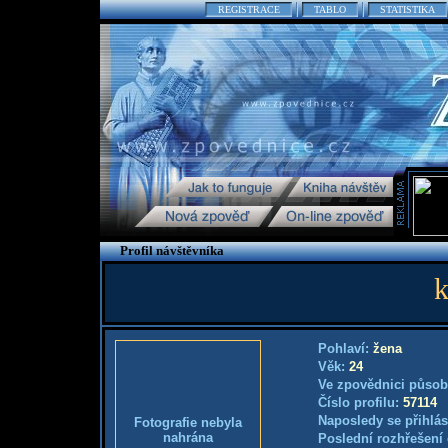
REGISTRACE
TABLO
STATISTIKA
Profil návštěvníka
k
Pohlaví:
žena
Věk:
24
Ve zpovědnici působ
Číslo profilu:
57114
Naposledy se přihlás
Fotografie nebyla
nahrána
Poslední rozhřešení 