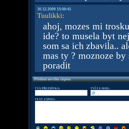
30.12.2009 15:00:41
Tuulikki
:
ahoj, mozes mi trosku
ide? to musela byt ne
som sa ich zbavila.. 
mas ty ? moznoze by 
poradit
Přidání nového zápisu
TVÁ PŘEZDÍVKA:
TVŮJ E-MAIL:
TEXT ZÁPISU: