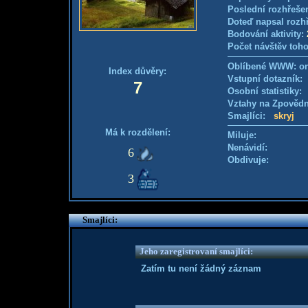
Poslední rozhřešen
Doteď napsal rozh
Bodování aktivity:
Počet návštěv toho
Oblíbené WWW: on
Index důvěry:
Vstupní dotazník
7
Osobní statistiky
Vztahy na Zpověd
Smajlíci:
skryj
Má k rozdělení:
Miluje:
Nenávidí:
6
Obdivuje:
3
Smajlíci:
Jeho zaregistrovaní smajlíci:
Zatím tu není žádný záznam