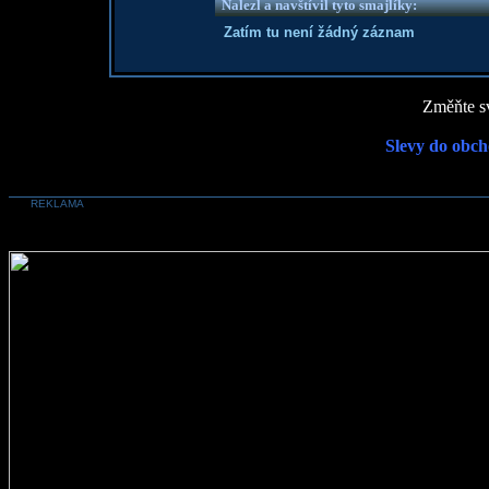
Nalezl a navštívil tyto smajlíky:
Zatím tu není žádný záznam
Změňte sv
Slevy do obch
REKLAMA