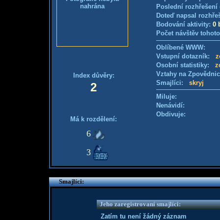
nahrána
Poslední rozhřešení 
Doteď napsal rozhře
Bodování aktivity:
0 
Počet návštěv tohoto
Oblíbené WWW:
Vstupní dotazník:
z
Osobní statistiky:
z
Vztahy na Zpovědni
Index důvěry:
Smajlíci:
skryj
2
Miluje:
Nenávidí:
Obdivuje:
Má k rozdělení:
6
3
Smajlíci:
Jeho zaregistrovaní smajlíci:
Zatím tu není žádný záznam