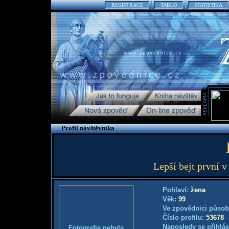
REGISTRACE
TABLO
STATISTIKA
Profil návštěvníka
Lepší bejt první v 
Pohlaví:
žena
Věk:
99
Ve zpovědnici působ
Číslo profilu:
53678
Naposledy se přihlás
Fotografie nebyla