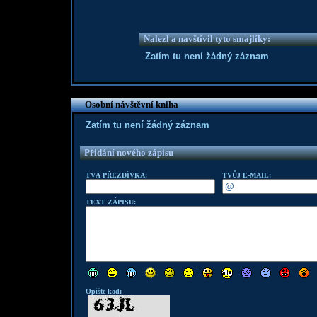
Nalezl a navštívil tyto smajlíky:
Zatím tu není žádný záznam
Osobní návštěvní kniha
Zatím tu není žádný záznam
Přidání nového zápisu
TVÁ PŘEZDÍVKA:
TVŮJ E-MAIL:
TEXT ZÁPISU:
Opište kod: