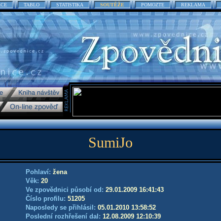
ACE
TABLO
STATISTIKA
SOUTĚŽE
POMOZTE
REKLAMA
SumiJo
Pohlaví:
žena
Věk:
20
Ve zpovědnici působí od:
29.01.2009 16:41:43
Číslo profilu:
51205
Naposledy se přihlásil:
05.01.2010 13:58:52
Poslední rozhřešení dal:
12.08.2009 12:10:39