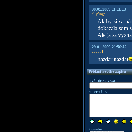
30.01.2009 11:11:13
allyYags
:
Ak by si sa náh
dokázala som s
Ale ja sa vyzn
29.01.2009 21:50:42
dave11
:
nazdar nazdar
Přidání nového zápisu
TVÁ PŘEZDÍVKA:
TEXT ZÁPISU:
Opište kod: