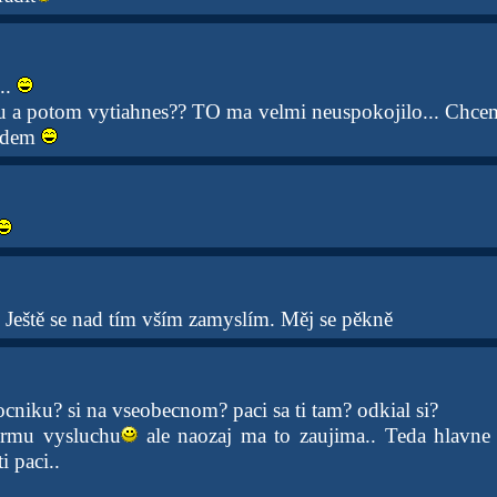
..
u a potom vytiahnes?? TO ma velmi neuspokojilo... Chcem 
ajdem
. Ještě se nad tím vším zamyslím. Měj se pěkně
ocniku? si na vseobecnom? paci sa ti tam? odkial si?
ormu vysluchu
ale naozaj ma to zaujima.. Teda hlavne 
i paci..