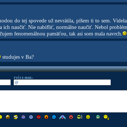
odou do tej spovede už nevrátila, píšem ti to sem. Videla
a ich naučiť. Nie nabifliť, normálne naučiť. Nebol problém
ačujem fenomenálnou pamäťou, tak asi som mala navrch.
studujes v Ba?
TVŮJ E-MAIL: