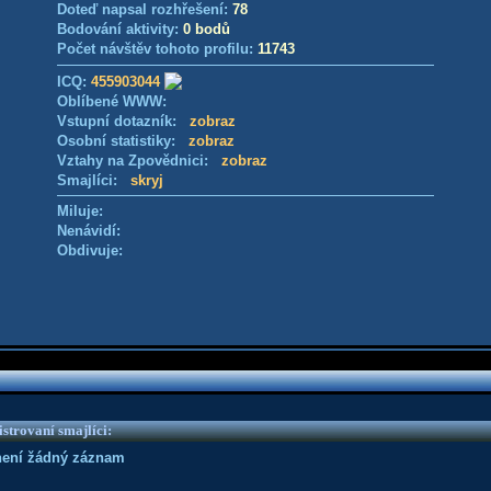
Doteď napsal rozhřešení:
78
Bodování aktivity:
0 bodů
Počet návštěv tohoto profilu:
11743
ICQ:
455903044
Oblíbené WWW:
Vstupní dotazník:
zobraz
Osobní statistiky:
zobraz
Vztahy na Zpovědnici:
zobraz
Smajlíci:
skryj
Miluje:
Nenávidí:
Obdivuje:
strovaní smajlíci:
není žádný záznam