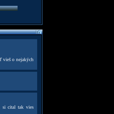
ď vieš o nejakých
i cital tak vies