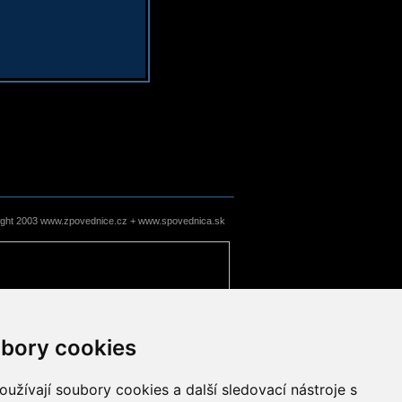
ight 2003 www.zpovednice.cz + www.spovednica.sk
bory cookies
užívají soubory cookies a další sledovací nástroje s