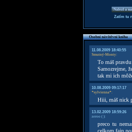
Nalezl a na
Zatím tu 
Osobní návštěvní kniha
11.08.2009 18:40:55
Smutný-Monty
:
To máš pravdu:
Samozrejme, že
tak mi ich môž
10.08.2009 09:17:17
*sylvienna*
:
Hiii, máš nick
13.02.2009 18:59:26
zeroo
( )
:
preco tu nema
celkom fajn po