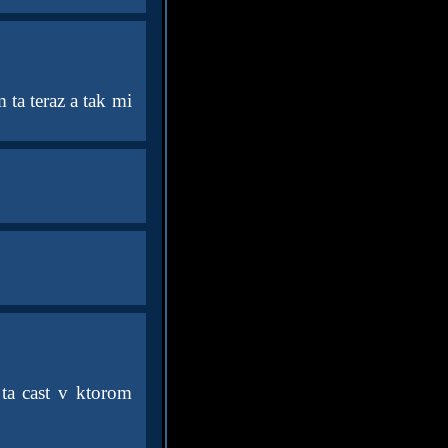
ta teraz a tak mi
ta cast v ktorom