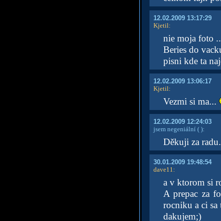
12.02.2009 13:17:29
Kjetil
:
nie moja foto ..
Beries do vack
pisni kde ta n
12.02.2009 13:06:17
Kjetil
:
Vezmi si ma...
12.02.2009 12:24:03
jsem negeniální
( )
:
Děkuji za radu
30.01.2009 19:48:54
dave11
:
a v ktorom si r
A prepac za f
rocniku a ci sa t
dakujem;)