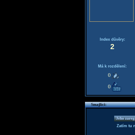
Index důvěry:
2
Má k rozdělení:
0
0
Smajlíci:
Jeho zaregi
Zatím tu 