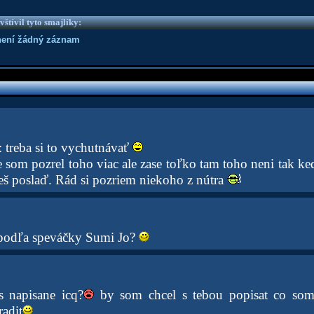
vštívil tyto smajlíky:
není žádný záznam
 treba si to vychutnávať
 som pozrel toho viac ale zase toľko tam toho neni tak ke
eš poslaď. Rád si pozriem niekoho z nútra
 podľa speváčky Sumi Jo?
s napisane icq?
by som chcel s tebou popisat co som s
radit