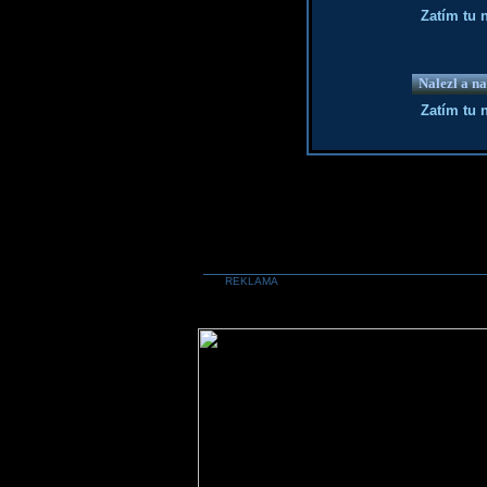
Zatím tu 
Nalezl a na
Zatím tu 
REKLAMA