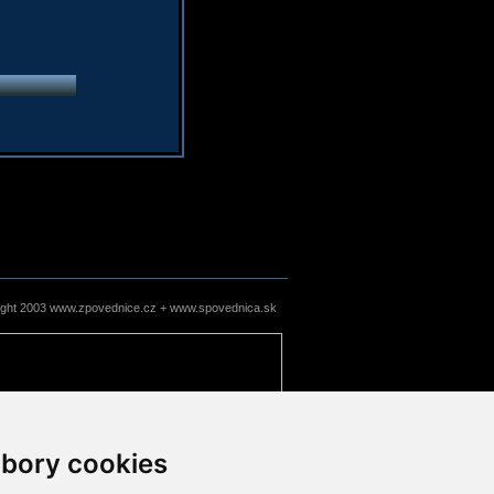
ight 2003 www.zpovednice.cz + www.spovednica.sk
bory cookies