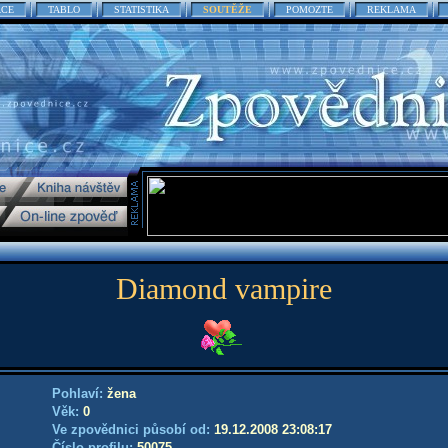
ACE
TABLO
STATISTIKA
SOUTĚŽE
POMOZTE
REKLAMA
Diamond vampire
Pohlaví:
žena
Věk:
0
Ve zpovědnici působí od:
19.12.2008 23:08:17
Číslo profilu:
50075