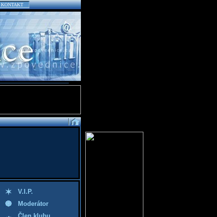
KONTAKT
V.I.P.
Moderátor
Člen klubu