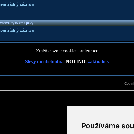
není žádný záznam
vštívil tyto smajlíky:
není žádný záznam
Změňte svoje cookies preference
Slevy do obchodu...
NOTINO
...aktuálně.
Copyr
Používáme sou