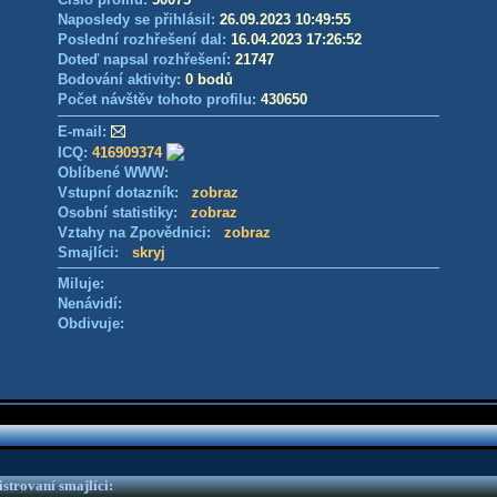
Naposledy se přihlásil:
26.09.2023 10:49:55
Poslední rozhřešení dal:
16.04.2023 17:26:52
Doteď napsal rozhřešení:
21747
Bodování aktivity:
0 bodů
Počet návštěv tohoto profilu:
430650
E-mail:
ICQ:
416909374
Oblíbené WWW:
Vstupní dotazník:
zobraz
Osobní statistiky:
zobraz
Vztahy na Zpovědnici:
zobraz
Smajlíci:
skryj
Miluje:
Nenávidí:
Obdivuje:
strovaní smajlíci: