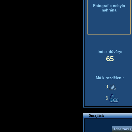
Fotografie nebyla
nahrána
Index důvěry:
65
Má k rozdělení:
9
6
Smajlíci:
Jeho zaregi