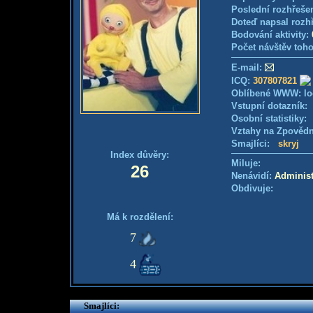
Poslední rozhřešen
Doteď napsal rozh
Bodování aktivity:
Počet návštěv toho
E-mail:
ICQ:
307807821
Oblíbené WWW: lo
Vstupní dotazník
Osobní statistiky
Vztahy na Zpověd
Smajlíci:
skryj
Index důvěry:
Miluje:
26
Nenávidí:
Administ
Obdivuje:
Má k rozdělení:
7
4
Smajlíci: