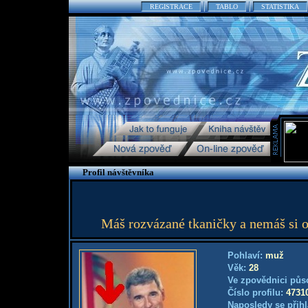
REGISTRACE
TABLO
STATISTIKA
Profil návštěvníka
Máš rozvázané tkaničky a nemáš si o
Pohlaví:
muž
Věk:
28
Ve zpovědnici půs
Číslo profilu:
4731
Naposledy se přihl