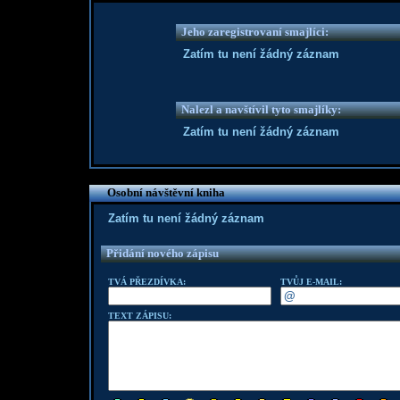
Jeho zaregistrovaní smajlíci:
Zatím tu není žádný záznam
Nalezl a navštívil tyto smajlíky:
Zatím tu není žádný záznam
Osobní návštěvní kniha
Zatím tu není žádný záznam
Přidání nového zápisu
TVÁ PŘEZDÍVKA:
TVŮJ E-MAIL:
TEXT ZÁPISU: