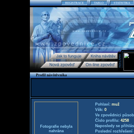
REGISTRACE
TABLO
STATISTIKA
Profil návštěvníka
Pohlaví:
muž
Věk:
0
Ve zpovědnici působ
Číslo profilu:
4258
Naposledy se přihlás
Fotografie nebyla
nahrána
Poslední rozhřešení 