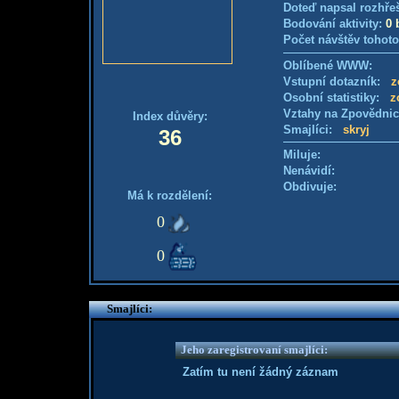
Doteď napsal rozhře
Bodování aktivity:
0 
Počet návštěv tohoto
Oblíbené WWW:
Vstupní dotazník:
z
Osobní statistiky:
z
Vztahy na Zpovědni
Index důvěry:
Smajlíci:
skryj
36
Miluje:
Nenávidí:
Obdivuje:
Má k rozdělení:
0
0
Smajlíci:
Jeho zaregistrovaní smajlíci:
Zatím tu není žádný záznam