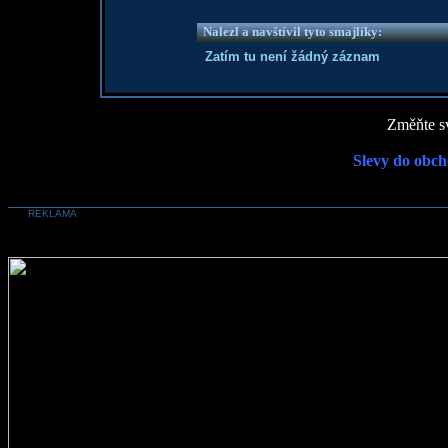
Nalezl a navštívil tyto smajlíky:
Zatím tu není žádný záznam
Změňte sv
Slevy do obch
REKLAMA