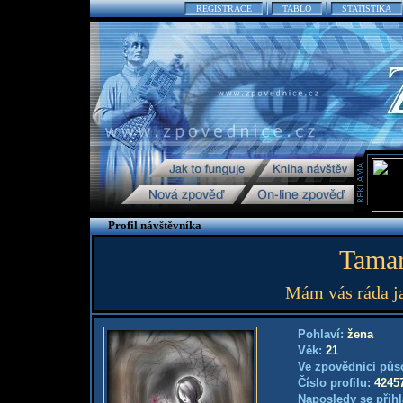
REGISTRACE
TABLO
STATISTIKA
Profil návštěvníka
Tamar
Mám vás ráda ja
Pohlaví:
žena
Věk:
21
Ve zpovědnici půs
Číslo profilu:
4245
Naposledy se přihl