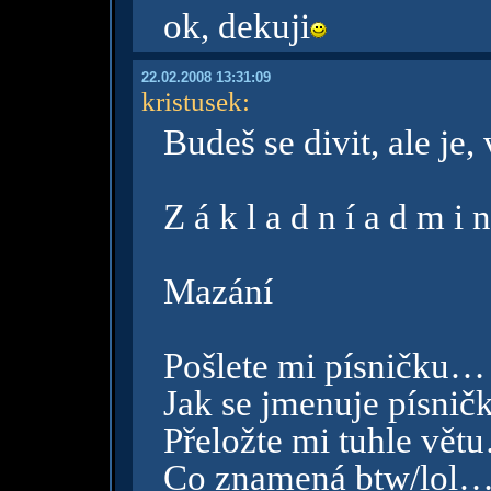
ok, dekuji
22.02.2008 13:31:09
kristusek
:
Budeš se divit, ale je,
Z á k l a d n í a d m i n
Mazání
Pošlete mi písničku…
Jak se jmenuje písničk
Přeložte mi tuhle vět
Co znamená btw/lol