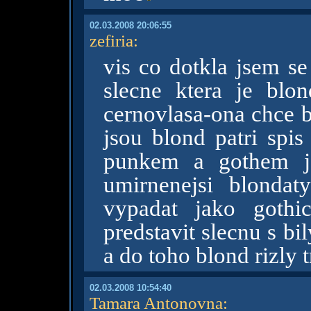
02.03.2008 20:06:55
zefiria
:
vis co dotkla jsem se
slecne ktera je blo
cernovlasa-ona chce b
jsou blond patri spi
punkem a gothem js
umirnenejsi blonda
vypadat jako gothi
predstavit slecnu s b
a do toho blond rizly 
02.03.2008 10:54:40
Tamara Antonovna
: