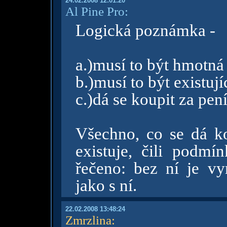
24.02.2008 12:01:20
Al Pine Pro:
Logická poznámka -
a.)musí to být hmotná
b.)musí to být existují
c.)dá se koupit za pen
Všechno, co se dá ko
existuje, čili podmí
řečeno: bez ní je v
jako s ní.
22.02.2008 13:48:24
Zmrzlina
: