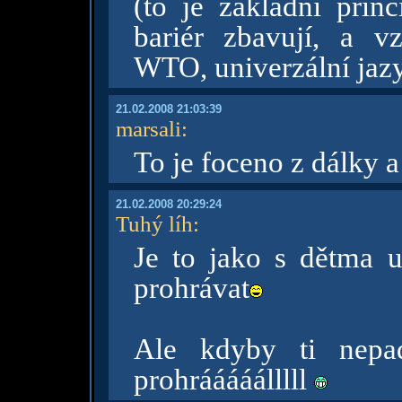
(to je základní princ
bariér zbavují, a v
WTO, univerzální jazy
21.02.2008 21:03:39
marsali
:
To je foceno z dálky
21.02.2008 20:29:24
Tuhý líh
:
Je to jako s dětma u
prohrávat
Ale kdyby ti nepad
prohrááááálllll