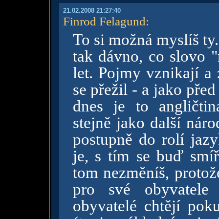
21.02.2008 21:27:40
Finrod Felagund
:
To si možná myslíš ty.
tak dávno, co slovo "
let. Pojmy vznikají a
se přežil - a jako před
dnes je to angličtin
stejně jako další nár
postupně do rolí jazy
je, s tím se buď smíř
tom nezměníš, protože
pro své obyvatele 
obyvatelé chtějí po