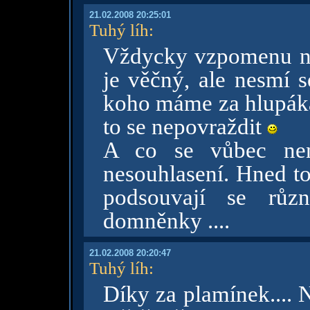
21.02.2008 20:25:01
Tuhý líh
:
Vždycky vzpomenu na 
je věčný, ale nesmí s
koho máme za hlupáka,
to se nepovraždit
A co se vůbec neno
nesouhlasení. Hned to
podsouvají se růz
domněnky ....
21.02.2008 20:20:47
Tuhý líh
:
Díky za plamínek.... N