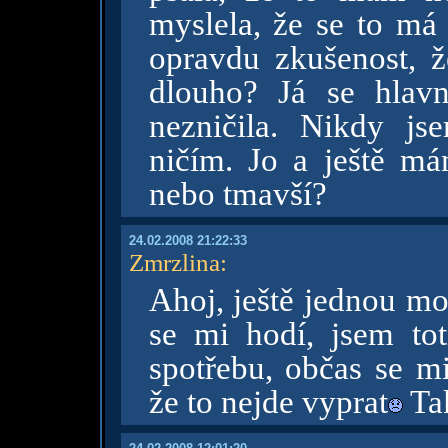
myslela, že se to má
opravdu zkušenost, ž
dlouho? Já se hlav
nezničila. Nikdy js
ničím. Jo a ještě má
nebo tmavší?
24.02.2008 21:22:33
Zmrzlina
:
Ahoj, ještě jednou moc
se mi hodí, jsem to
spotřebu, občas se m
že to nejde vyprat
Ta