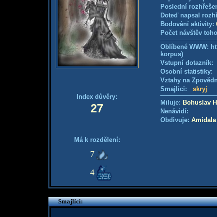
Poslední rozhřešen
Doteď napsal rozh
Bodování aktivity:
Počet návštěv toho
Oblíbené WWW: http
korpus)
Vstupní dotazník
Osobní statistiky
Vztahy na Zpověd
Smajlíci:
skryj
Index důvěry:
Miluje:
Bohuslav H
27
Nenávidí:
Obdivuje:
Amidala
Má k rozdělení:
7
4
Smajlíci: