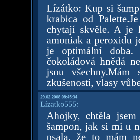
Lízátko: Kup si šamp
krabica od Palette.J
chytají skvěle. A je
amoniak a peroxidu j
je optimální doba.
čokoládová hnědá ne
jsou všechny.Mám 
zkušenosti, vlasy vůbe
29.02.2008 08:45:34
Lízatko555:
Ahojky, chtěla jsem 
šampon, jak si mi u n
psala, že to mám n