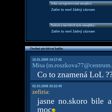
Jeho zaregistrovaní smajlíci:
Zatím tu není žádný záznam
Nalezl a navštívil tyto smajlíky:
Zatím tu není žádný záznam
Osobní návštěvní kniha
10.01.2009 14:17:42
Misa
(m.roszkova77@centrum.
Co to znamená LoL ?
02.03.2008 20:22:49
zefiria
:
jasne no.skoro bile 
moc