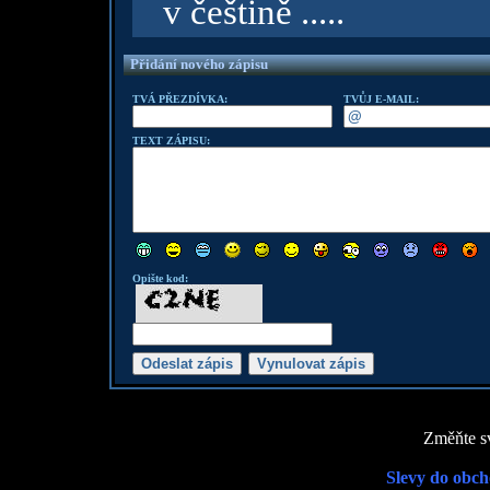
v češtině .....
Přidání nového zápisu
TVÁ PŘEZDÍVKA:
TVŮJ E-MAIL:
TEXT ZÁPISU:
Opište kod:
Změňte sv
Slevy do obch