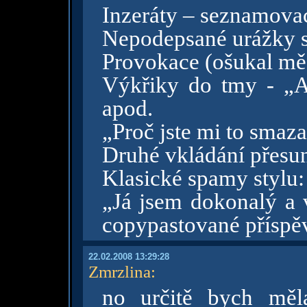
Inzeráty – seznamova
Nepodepsané urážky s
Provokace (ošukal mě
Výkřiky do tmy - „Ah
apod.
„Proč jste mi to smaza
Druhé vkládání přesu
Klasické spamy stylu
„Já jsem dokonalý a v
copypastované příspě
22.02.2008 13:29:28
Zmrzlina
:
no určitě bych měl