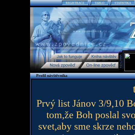
REGISTRACE
TABLO
STATISTIKA
Profil návštěvníka
Prvý list Jánov 3/9,10 B
tom,že Boh poslal sv
svet,aby sme skrze neho