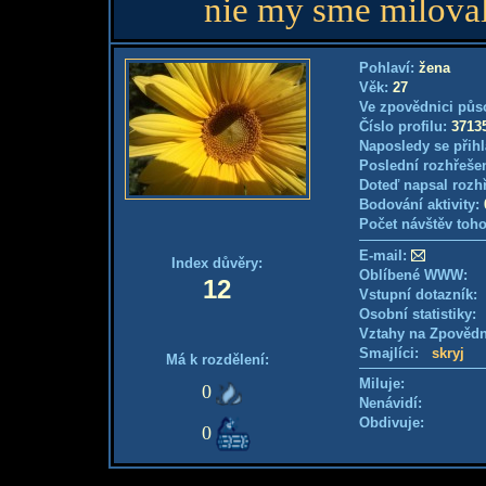
nie my sme miloval
Pohlaví:
žena
Věk:
27
Ve zpovědnici půs
Číslo profilu:
3713
Naposledy se přihl
Poslední rozhřešen
Doteď napsal rozh
Bodování aktivity:
Počet návštěv toho
E-mail:
Index důvěry:
Oblíbené WWW:
12
Vstupní dotazník
Osobní statistiky
Vztahy na Zpověd
Smajlíci:
skryj
Má k rozdělení:
Miluje:
0
Nenávidí:
Obdivuje:
0