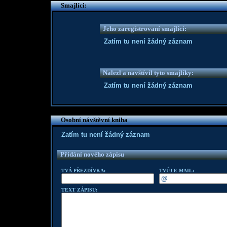
Smajlíci:
Jeho zaregistrovaní smajlíci:
Zatím tu není žádný záznam
Nalezl a navštívil tyto smajlíky:
Zatím tu není žádný záznam
Osobní návštěvní kniha
Zatím tu není žádný záznam
Přidání nového zápisu
TVÁ PŘEZDÍVKA:
TVŮJ E-MAIL:
TEXT ZÁPISU: