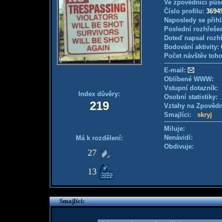
Ve zpovědnici půs
Číslo profilu:
3694
Naposledy se přihl
Poslední rozhřešen
Doteď napsal rozh
Bodování aktivity:
Počet návštěv toho
E-mail:
Oblíbené WWW:
Vstupní dotazník
Index důvěry:
Osobní statistiky
219
Vztahy na Zpověd
Smajlíci:
skryj
Miluje:
Nenávidí:
Má k rozdělení:
Obdivuje:
27
13
Smajlíci: