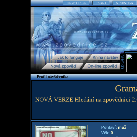
REGISTRACE
TABLO
STATISTIKA
Profil návštěvníka
Grama
NOVÁ VERZE Hledání na zpovědnici 2.0
Pohlaví:
muž
Věk:
0