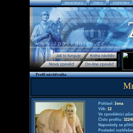
REGISTRACE
TABLO
STATISTIKA
Profil návštěvníka
Mr
Pohlaví:
žena
Věk:
12
Ve zpovědnici půs
Číslo profilu:
3224
Naposledy se přihl
Poslední rozhřešen