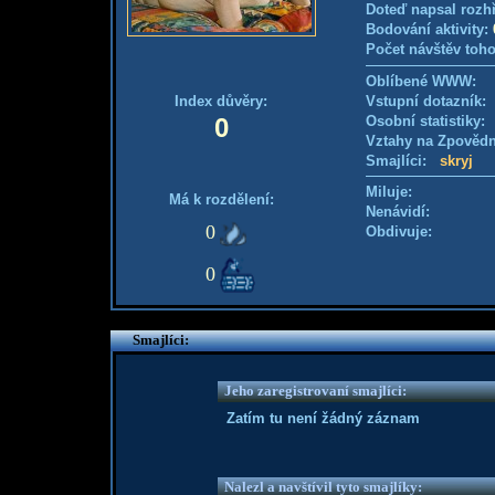
Doteď napsal rozh
Bodování aktivity:
Počet návštěv toho
Oblíbené WWW:
Index důvěry:
Vstupní dotazník
0
Osobní statistiky
Vztahy na Zpověd
Smajlíci:
skryj
Miluje:
Má k rozdělení:
Nenávidí:
0
Obdivuje:
0
Smajlíci:
Jeho zaregistrovaní smajlíci:
Zatím tu není žádný záznam
Nalezl a navštívil tyto smajlíky: