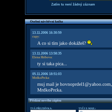
Zatím tu není žádný záznam
Osobní návštěvní kniha
13.11.2006 16:30:59
cupy
:
A co si tím jako dokážeš?
13.11.2006 13:58:35
Elena Hribova
:
ty si taka pica...
05.11.2006 18:51:03
MrdkoPrcka
:
muj mail je hovnoprdel1@yahoo.com, t
MrdkoPrcka.
Přidání nového zápisu
TVÁ PŘEZDÍVKA:
TVŮJ E-MAIL: