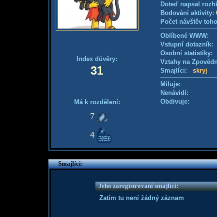
Doteď napsal rozh
Bodování aktivity:
Počet návštěv toho
Oblíbené WWW:
Vstupní dotazník
Osobní statistiky
Index důvěry:
Vztahy na Zpověd
31
Smajlíci:
skryj
Miluje:
Nenávidí:
Obdivuje:
Má k rozdělení:
7
4
Smajlíci:
Jeho zaregistrovaní smajlíci:
Zatím tu není žádný záznam