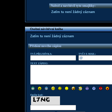
Nalezl a navštívil tyto smajlíky:
Zatím tu není žádný záznam
Osobní návštěvní kniha
Zatím tu není žádný záznam
Přidání nového zápisu
TVÁ PŘEZDÍVKA:
TVŮJ E-MAIL:
TEXT ZÁPISU:
Opište kod: