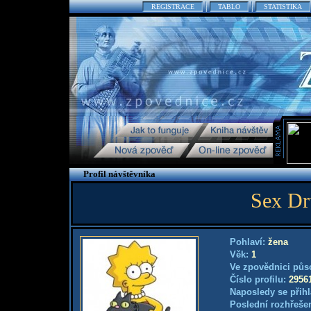
REGISTRACE
TABLO
STATISTIKA
Profil návštěvníka
Sex Dr
Pohlaví:
žena
Věk:
1
Ve zpovědnici půs
Číslo profilu:
2956
Naposledy se přihl
Poslední rozhřešen