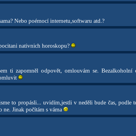
 sama? Nebo poémocí internetu,softwaru atd.?
 pocitani nativnich horoskopu?
em ti zapomněl odpovět, omlouvám se. Bezalkoholní o
domluvit
me to propásli... uvidím,jestli v neděli bude čas, podle t
o ne. Jinak počítám s váma