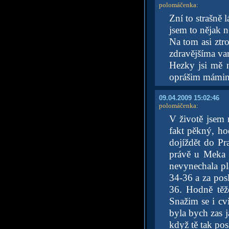
polomáčenka
:
Zní to strašně 
jsem to nějak n
Na tom asi ztr
zdravějšíma va
Hezky jsi mě n
oprášim mámin r
09.04.2009 15:02:46
polomáčenka
:
V životě jsem 
fakt pěkný, h
dojíždět do Pr
právě u Meka 
nevynechala pl
34-36 a za posl
36. Hodně těžc
Snažim se i cv
byla bych zas j
když tě tak p