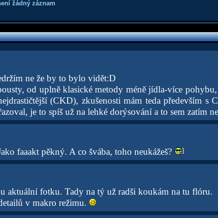
není žádný záznam
edržím ne že by to bylo vidět:D
spousty, od uplně klasické metody méně jídla-více pohybu,
nejdrastičtější (CKD), zkušenosti mám teda především s
azoval, je to spíš už na lehké dorýsování a to sem zatím ne
ko faaakt pěkný. A co švába, toho neukážeš?
 aktuální fotku. Tady na tý už radši koukám na tu flóru.
etailů v makro režimu.