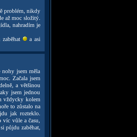
ávě problém, nikdy
de až moc složitý.
ídla, nahradím je
u zaběhat
a asi
le nohy jsem měla
moc. Začala jsem
delně, a většinou
taky jsem jednou
em vždycky kolem
oře to zůstalo na
jdu jak rozteklo.
 víc vůle a času,
 si půjdu zaběhat,