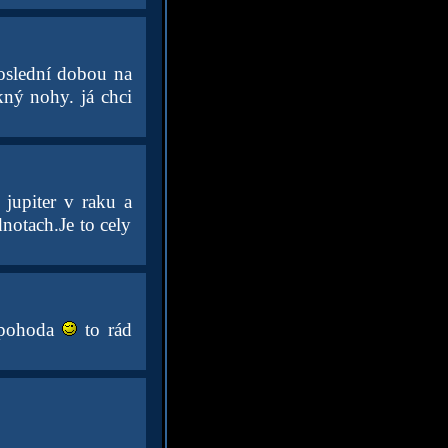
poslední dobou na
ný nohy. já chci
 jupiter v raku a
otach.Je to cely
e pohoda
to rád