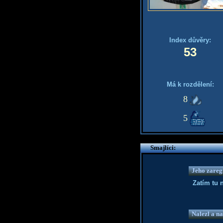
Index důvěry:
53
Má k rozdělení:
8
5
Smajlíci:
Jeho zaregi
Zatím tu 
Nalezl a na