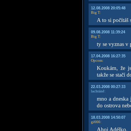
12.08.2008 20:05:48
Big T
:
A to si počítáš
09.08.2008 11:39:24
Big T
:
ty se vyznas v
17.04.2008 16:27:35
Opcom
:
Koukám, že js
takže se stačí 
22.03.2008 00:27:33
lachtáně:
mno a dneska js
do ostrova neb
18.03.2008 14:50:07
gi666
:
Ahoj Adélko,