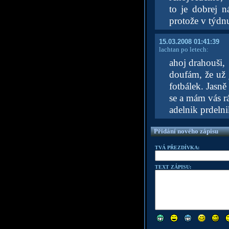
to je dobrej 
protože v týdn
15.03.2008 01:41:39
lachtan po letech:
ahoj drahouši,
doufám, že už j
fotbálek. Jasně
se a mám vás r
adelnik prdelni
Přidání nového zápisu
TVÁ PŘEZDÍVKA:
TEXT ZÁPISU: