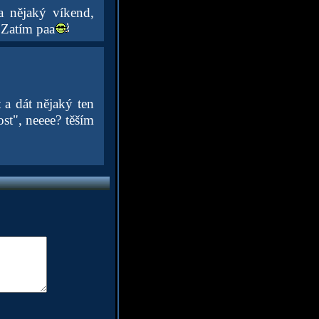
a nějaký víkend,
 Zatím paa
 a dát nějaký ten
ost", neeee? těším