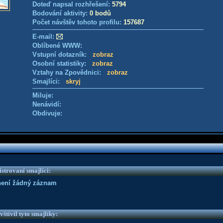
Doteď napsal rozhřešení:
5794
Bodování aktivity:
0 bodů
Počet návštěv tohoto profilu:
157687
E-mail:
Oblíbené WWW:
Vstupní dotazník:
zobraz
Osobní statistiky:
zobraz
Vztahy na Zpovědnici:
zobraz
Smajlíci:
skryj
Miluje:
Nenávidí:
Obdivuje:
strovaní smajlíci:
není žádný záznam
vštívil tyto smajlíky: