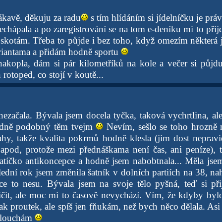
lákavě, děkuju za radu
s tím hlídáním si jídelníčku je pr
echápala a po zaregistrování se na tom e-deníku mi to přij
oskotám. Třeba to půjde i bez toho, když omezím některá j
riantama a přidám hodně sportu
akopla, dám si pár kilometříků na kole a večer si půjd
otoped, co stojí v koutě...
nezačala. Bývala jsem docela tyčka, taková vychrtlina, a
odně podobný těm tvejm
Nevím, sešlo se toho hrozně 
ahy, takže kvalita pokrmů hodně klesla (jim dost nepravi
apod, protože mezi přednáškama není čas, ani peníze), 
atíčko antikoncepce a hodně jsem nabobtnala... Měla js
ední rok jsem změnila šatník v dolních partiích na 38, nah
e to nesu. Bývala jsem na svoje tělo pyšná, teď si při
ičit, ale moc mi to časově nevychází. Vím, že kdyby bylo
ak proutek, ale spíš jen fňukám, než bych něco dělala. Asi
oslouchám