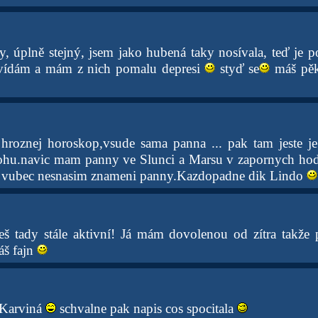
y, úplně stejný, jsem jako hubená taky nosívala, teď je 
 vídám a mám z nich pomalu depresi
styď se
máš pěk
o hroznej horoskop,vsude sama panna ... pak tam jeste je
ohu.navic mam panny ve Slunci a Marsu v zapornych hodn
a vubec nesnasim znameni panny.Kazdopadne dik Lindo
eš tady stále aktivní! Já mám dovolenou od zítra takž
áš fajn
 Karviná
schvalne pak napis cos spocitala