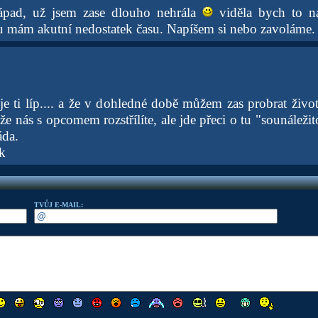
nápad, už jsem zase dlouho nehrála
viděla bych to n
u mám akutní nedostatek času. Napíšem si nebo zavoláme.
e ti líp.... a že v dohledné době můžem zas probrat život
 že nás s opcomem rozstřílíte, ale jde přeci o tu "sounáležit
áda.
k
TVŮJ E-MAIL: