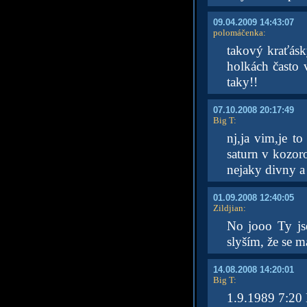
09.04.2009 14:43:07
polomáčenka
:
takový kraťásk
holkách často
taky!!
07.10.2008 20:17:49
Big T
:
nj,ja vim,je t
saturn v kozor
nejaky divny 
01.09.2008 12:40:05
Zildjian
:
No jooo Ty js
slyším, že se m
14.08.2008 14:20:01
Big T
:
1.9.1989 7:20