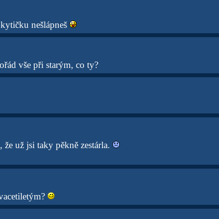
u kytičku nešlápneš
ořád vše při starým, co ty?
e už jsi taky pěkně zestárla.
vacetiletým?