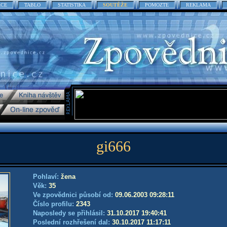
ACE
TABLO
STATISTIKA
SOUTĚŽE
POMOZTE
REKLAMA
gi666
Pohlaví:
žena
Věk:
35
Ve zpovědnici působí od:
09.06.2003 09:28:11
Číslo profilu:
2343
Naposledy se přihlásil:
31.10.2017 19:40:41
Poslední rozhřešení dal:
30.10.2017 11:17:11