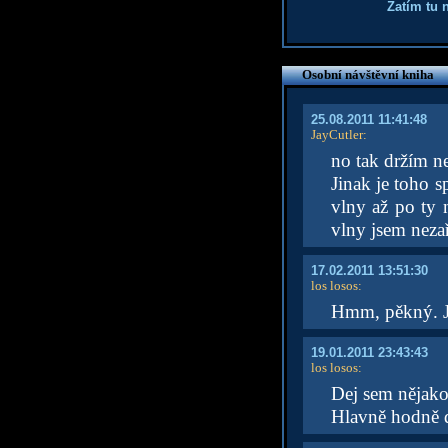
Zatím tu 
Osobní návštěvní kniha
25.08.2011 11:41:48
JayCutler
:
no tak držím n
Jinak je toho 
vlny až po ty 
vlny jsem nezař
17.02.2011 13:51:30
los losos
:
Hmm, pěkný. Ja
19.01.2011 23:43:43
los losos
:
Dej sem nějakou
Hlavně hodně d