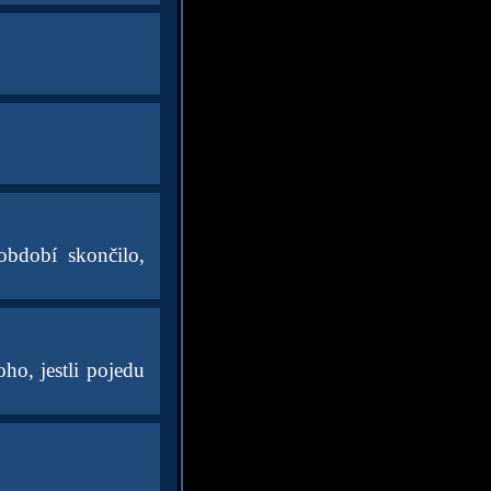
bdobí skončilo,
oho, jestli pojedu