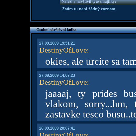
Nalezl a navštívil tyto smajlíky:
Zatím tu není žádný záznam
Osobní návštěvní kniha
27.09.2009 19:51:21
DestinyOfLove
:
okies, ale urcite sa t
27.09.2009 14:07:23
DestinyOfLove
:
jaaaaj, ty prides b
vlakom, sorry...hm,
zastavke tesco busu..t
26.09.2009 20:07:41
DestinyOfLove
: