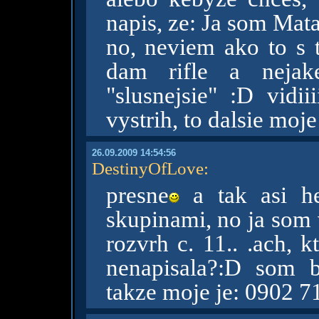
napis, ze: Ja som Ma
no, neviem ako to s t
dam rifle a nejak
"slusnejsie" :D vidii
vystrih, to dalsie mo
26.09.2009 14:54:56
DestinyOfLove
:
presne
a tak asi he
skupinami, no ja som 
rozvrh c. 11.. .ach, kt
nenapisala?:D som b
takze moje je: 0902 7