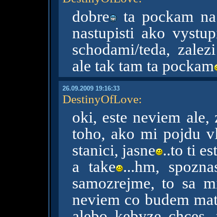
dobre
ta pockam na 
nastupisti ako vystup
schodami/teda, zalezi
ale tak tam ta pockam
26.09.2009 19:16:33
DestinyOfLove
:
oki, este neviem ale,
toho, ako mi pojdu v
stanici, jasne
..to ti 
a take
...hm, spozna
samozrejme, to sa m
neviem co budem mat o
alebo kebyze chces,