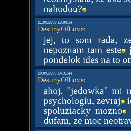
nahodou?
21.09.2009 19:09:34
DestinyOfLove
:
jej, to som rada, z
nepoznam tam este
j
pondelok ides na to ot
20.09.2009 14:31:44
DestinyOfLove
:
ahoj, "jedowka" mi 
psychologiu, zevraj
i
spoluziacky mozno
n
dufam, ze moc neotra