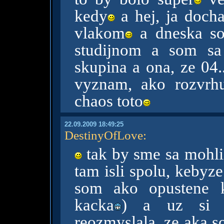
kedy
a hej, ja doch
vlakom
a dneska som
studijnom a som sa
skupina a ona, ze 04..
vyznam, ako rozvrh
chaos toto
22.09.2009 18:49:25
DestinyOfLove
:
tak by sme sa mohli 
tam isli spolu, kebyz
som ako opustene k
kacka
) a uz si s
reozmyslala, ze aka s