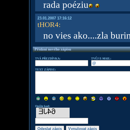
rada poéziu
23.01.2007 17:16:12
tHOR4
:
no vies ako....zla buri
Přidání nového zápisu
TVÁ PŘEZDÍVKA:
TVŮJ E-MAIL:
TEXT ZÁPISU:
Opište kod: