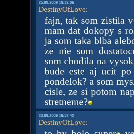
25.09.2009 19:32:06
DestinyOfLove
:
fajn, tak som zistila 
mam dat dokopy s ro
ja som taka blba ale
ze nie som dostatoc
som chodila na vysoku
bude este aj ucit po
pondelok? a som mysle
cisle, ze si potom na
stretneme?
23.09.2009 18:52:42
DestinyOfLove
:
to by bolo super
ve