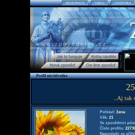
REGISTRACE
TABLO
STATISTIKA
Profil návštěvníka
25
..Aj tak 
Pohlaví:
žena
Věk:
21
Ve zpovědnici půs
Číslo profilu:
2273
Naposledy se přihl