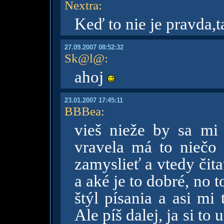
Nextra
:
Keď to nie je pravda,
27.09.2007 08:52:32
Sk@l@
:
ahoj
23.01.2007 17:45:11
BBBea
:
vieš nieže by sa mi
vravela má to niečo
zamyslieť a vtedy čit
a aké je to dobré, no to
štýl písania a asi mi
Ale píš dalej, ja si t