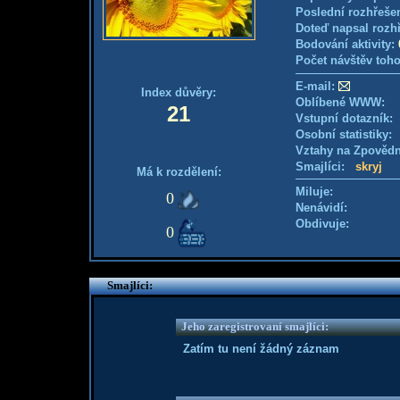
Poslední rozhřešen
Doteď napsal rozh
Bodování aktivity:
Počet návštěv toho
E-mail:
Index důvěry:
Oblíbené WWW:
21
Vstupní dotazník
Osobní statistiky
Vztahy na Zpověd
Smajlíci:
skryj
Má k rozdělení:
Miluje:
0
Nenávidí:
Obdivuje:
0
Smajlíci:
Jeho zaregistrovaní smajlíci:
Zatím tu není žádný záznam