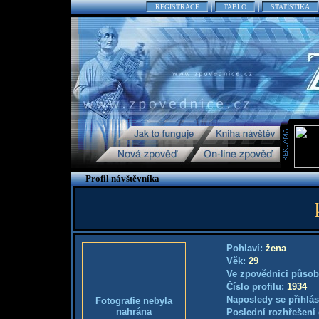
REGISTRACE
TABLO
STATISTIKA
Profil návštěvníka
Pohlaví:
žena
Věk:
29
Ve zpovědnici působ
Číslo profilu:
1934
Naposledy se přihlás
Fotografie nebyla
nahrána
Poslední rozhřešení 