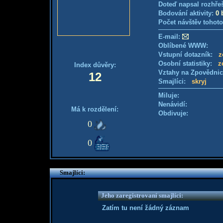
Doteď napsal rozhře
Bodování aktivity:
0 
Počet návštěv tohoto
E-mail:
Oblíbené WWW:
Vstupní dotazník:
z
Osobní statistiky:
z
Index důvěry:
Vztahy na Zpovědni
12
Smajlíci:
skryj
Miluje:
Nenávidí:
Má k rozdělení:
Obdivuje:
0
0
Smajlíci:
Jeho zaregistrovaní smajlíci:
Zatím tu není žádný záznam