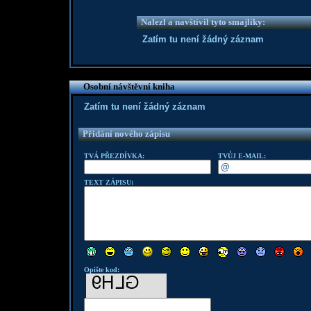
Nalezl a navštívil tyto smajlíky:
Zatím tu není žádný záznam
Osobní návštěvní kniha
Zatím tu není žádný záznam
Přidání nového zápisu
TVÁ PŘEZDÍVKA:
TVŮJ E-MAIL:
TEXT ZÁPISU:
Opište kod: