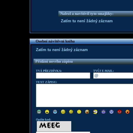
Nalezl a navštívil tyto smajlíky:
Zatím tu není žádný záznam
Osobní návštěvní kniha
Zatím tu není žádný záznam
Přidání nového zápisu
TVÁ PŘEZDÍVKA:
TVŮJ E-MAIL:
TEXT ZÁPISU:
Opište kod: