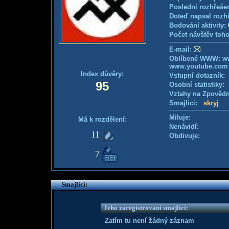
Poslední rozhřešen
Doteď napsal rozh
Bodování aktivity:
Počet návštěv toho
E-mail:
Oblíbené WWW: w
www.youtube.com
Index důvěry:
Vstupní dotazník
95
Osobní statistiky
Vztahy na Zpověd
Smajlíci:
skryj
Miluje:
Má k rozdělení:
Nenávidí:
11
Obdivuje:
7
Smajlíci:
Jeho zaregistrovaní smajlíci:
Zatím tu není žádný záznam