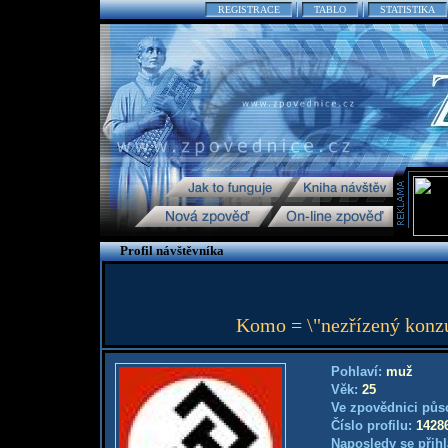
REGISTRACE
TABLO
STATISTIKA
Profil návštěvníka
Komo = \"nezřízený konzu
Pohlaví:
muž
Věk:
25
Ve zpovědnici půs
Číslo profilu:
1428
Naposledy se přihl