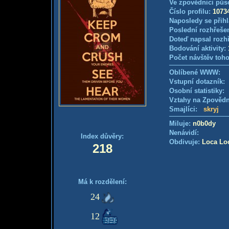
Ve zpovědnici půs
Číslo profilu:
1073
Naposledy se přihl
Poslední rozhřešen
Doteď napsal rozh
Bodování aktivity:
Počet návštěv toho
Oblíbené WWW:
Vstupní dotazník
Osobní statistiky
Vztahy na Zpověd
Smajlíci:
skryj
Miluje:
n0b0dy
Nenávidí:
Index důvěry:
Obdivuje:
Loca Lo
218
Má k rozdělení:
24
12