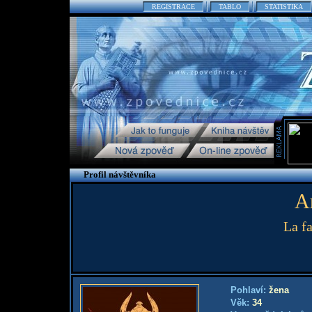
REGISTRACE
TABLO
STATISTIKA
Profil návštěvníka
A
La f
Pohlaví:
žena
Věk:
34