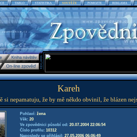
ACE
TABLO
STATISTIKA
SOUTĚŽE
POMOZTE
REKLAMA
Kareh
ě si nepamatuju, že by mě někdo obvinil, že blázen ne
Pohlaví:
žena
Věk:
20
Ve zpovědnici působí od:
20.07.2004 22:06:54
Číslo profilu:
10312
Naposledy se přihlásil:
27.05.2006 06:06:49