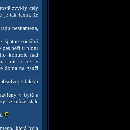
rostě zvyklý celý
 je tak laxní, že
hradu neznamená,
 špatné sociální
 pes běží u plotu
eho kontrole nad
 má mít a ne je
ápe doma na gauči
ě absolvuje daleko
zavřený v bytě a
rý se může stále
ál
emena, která byla