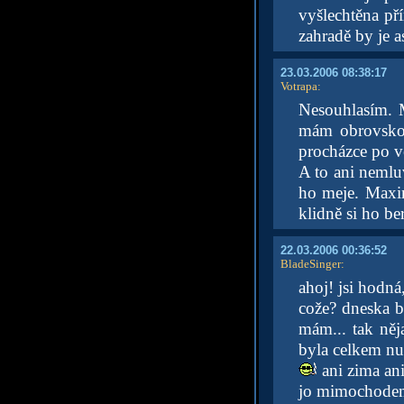
vyšlechtěna př
zahradě by je a
23.03.2006 08:38:17
Votrapa
:
Nesouhlasím. M
mám obrovskou
procházce po v
A to ani nemlu
ho meje. Maxim
klidně si ho be
22.03.2006 00:36:52
BladeSinger
:
ahoj! jsi hodná
cože? dneska b
mám... tak něja
byla celkem nud
ani zima ani
jo mimochodem,