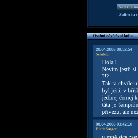
Nalezl a na
Zatím tu 
Osobní návštěvní kniha
20.04.2006 00:52:54
Semtex
:
Hola !
Nevím jestli s
?!?
Tak ta chvíle u
byl ještě v bří
jedinej černej k
táta je šampió
přivezu, ale ne
08.04.2006 03:42:10
BladeSinger
:
u mně sice zasv