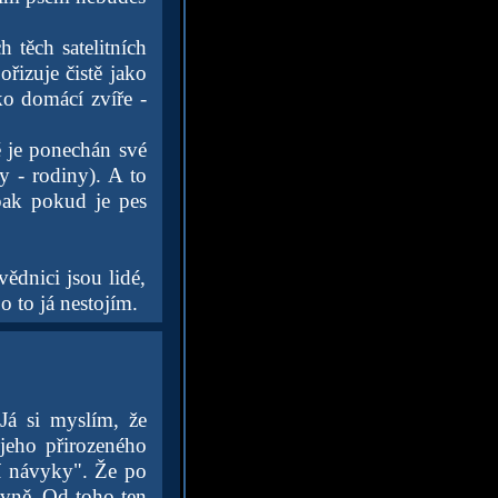
 těch satelitních
řizuje čistě jako
ko domácí zvíře -
ě je ponechán své
y - rodiny). A to
pak pokud je pes
ědnici jsou lidé,
o to já nestojím.
Já si myslím, že
jeho přirozeného
ní návyky". Že po
ávně. Od toho ten