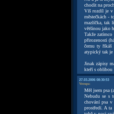
chodit na proc
Víš rozdíl je v
městečkách - to
mazlíčka, tak 
většinou jako h
Takže zatímco 
přirozenosti (h
čemu ty říkáš 
atypický tak je
Jinak zápisy m
kteří s oblibou
27.03.2006 08:30:53
Votrapa
:
Měl jsem psa (a
Nebudu se s t
chování psa v 
prostředí. A ta
tobě v noci vy