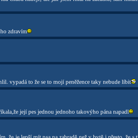
e ho zdravím
hlil. vypadá to že se to mojí peněžence taky nebude líbit
íkala,že její pes jednou jednoho takovýho pána napadl
ím, že je lepší mít psa na zahradě než v bytě i přesto, že 