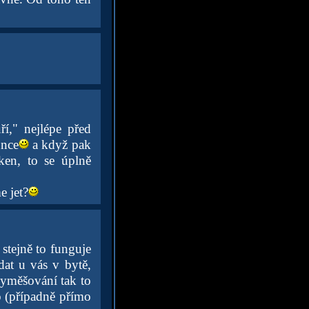
í," nejlépe před
unce
a když pak
ken, to se úplně
e jet?
stejně to funguje
dat u vás v bytě,
vyměšování tak to
to (případně přímo