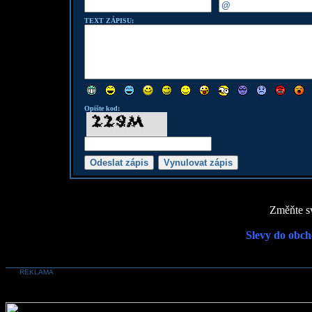
TEXT ZÁPISU:
Opište kod:
Změňte sv
Slevy do obch
REKLAMA