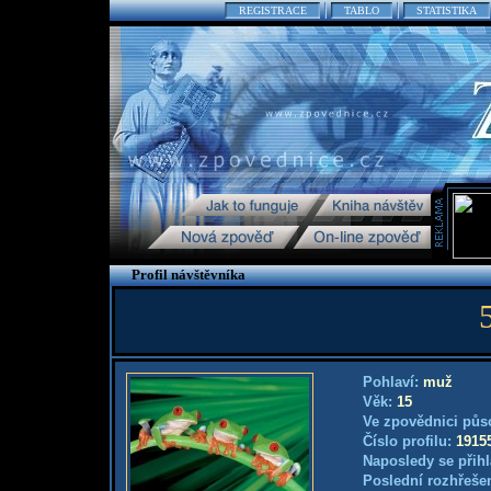
REGISTRACE
TABLO
STATISTIKA
Profil návštěvníka
Pohlaví:
muž
Věk:
15
Ve zpovědnici půs
Číslo profilu:
1915
Naposledy se přihl
Poslední rozhřešen