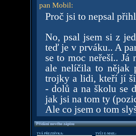
pan Mobil
:
Proč jsi to nepsal přih
No, psal jsem si z je
teď je v prváku.. A pa
se to moc neřeší.. Já
ale nelíčila to nějak
trojky a lidi, kteří jí
- dolů a na školu se 
jak jsi na tom ty (poz
Ale co jsem o tom slyš
Přidání nového zápisu
TVÁ PŘEZDÍVKA:
TVŮJ E-MAIL: