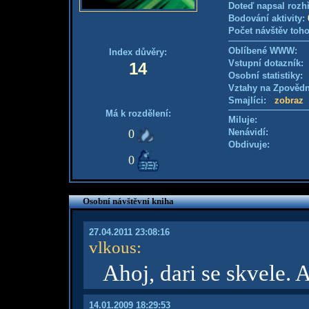
Doteď napsal rozh
Bodování aktivity:
Počet návštěv toho
Oblíbené WWW:
Index důvěry:
Vstupní dotazník: 
14
Osobní statistiky
Vztahy na Zpověd
Smajlíci:
zobraz
Má k rozdělení:
Miluje:
0
Nenávidí:
Obdivuje:
0
Osobní návštěvní kniha
27.04.2011 23:08:16
vlkous
:
Ahoj, dari se skvele. 
14.01.2009 18:29:53