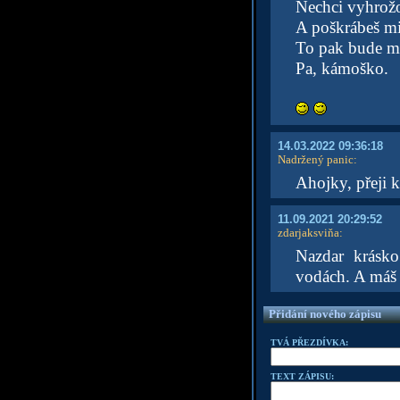
Nechci vyhrožo
A poškrábeš mi
To pak bude mo
Pa, kámoško.
14.03.2022 09:36:18
Nadržený panic
:
Ahojky, přeji k
11.09.2021 20:29:52
zdarjaksviňa
:
Nazdar krásko
vodách. A máš 
Přidání nového zápisu
TVÁ PŘEZDÍVKA:
TEXT ZÁPISU: