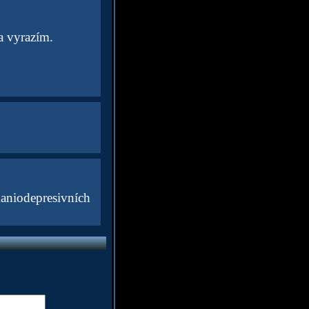
a vyrazím.
niodepresivních