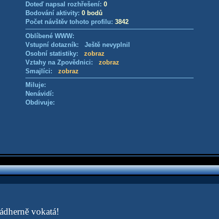
Doteď napsal rozhřešení:
0
Bodování aktivity:
0 bodů
Počet návštěv tohoto profilu:
3842
Oblíbené WWW:
Vstupní dotazník: Ještě nevyplnil
Osobní statistiky:
zobraz
Vztahy na Zpovědnici:
zobraz
Smajlíci:
zobraz
Miluje:
Nenávidí:
Obdivuje:
ádherně vokatá!