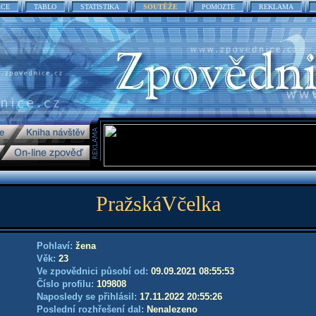
ACE
TABLO
STATISTIKA
SOUTĚŽE
POMOZTE
REKLAMA
PražskáVčelka
Pohlaví:
žena
Věk:
23
Ve zpovědnici působí od:
09.09.2021 08:55:53
Číslo profilu:
109808
Naposledy se přihlásil:
17.11.2022 20:55:26
Poslední rozhřešení dal:
Nenalezeno