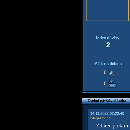
Index důvěry:
2
Má k rozdělení:
0
0
Osobní návštěvní kniha
14.11.2022 02:22:40
zdarjaksviňa
:
Zdarec prcku n