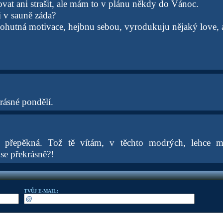
vat ani strašit, ale mám to v plánu někdy do Vánoc.
 v sauně záda?
hutná motivace, hejbnu sebou, vyrodukuju nějaký love, 
rásné pondělí.
 přepěkná. Tož tě vítám, v těchto modrých, lehce ma
se překrásně?!
TVŮJ E-MAIL: