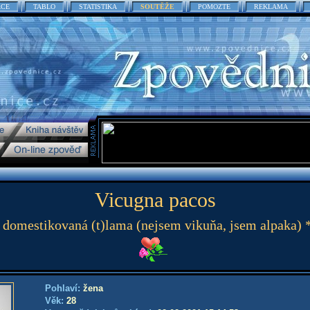
ACE
TABLO
STATISTIKA
SOUTĚŽE
POMOZTE
REKLAMA
Vicugna pacos
 domestikovaná (t)lama (nejsem vikuňa, jsem alpaka) 
Pohlaví:
žena
Věk:
28