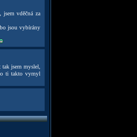
, jsem vděčná za
ebo jsou vybírány
t tak jsem myslel,
do ti takto vymyl