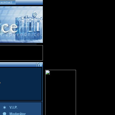
KONTAKT
*
V.I.P.
Moderátor