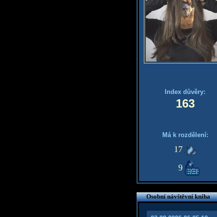
Index důvěry:
163
Má k rozdělení:
17
9
Osobní návštěvní kniha