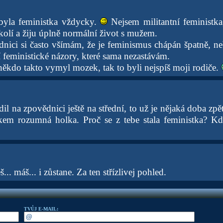
byla feministka vždycky.
Nejsem militantní feministka
lí a žiju úplně normální život s mužem.
nici si často všímám, že je feminismus chápán špatně, n
 feministické názory, které sama nezastávám.
ěkdo takto vymyl mozek, tak to byli nejspíš moji rodiče.
l na zpovědnici ještě na střední, to už je nějaká doba zpě
elkem rozumná holka. Proč se z tebe stala feministka? K
.. máš... i zůstane. Za ten střízlivej pohled.
TVŮJ E-MAIL: