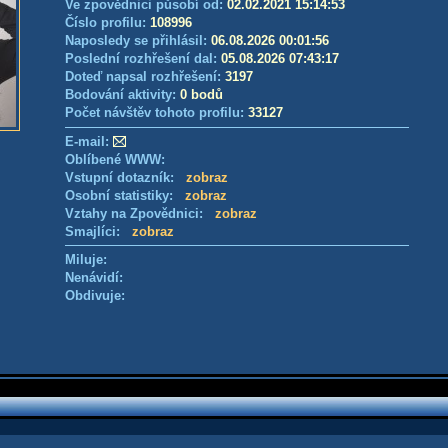
Ve zpovědnici působí od:
02.02.2021 15:14:53
Číslo profilu:
108996
Naposledy se přihlásil:
06.08.2026 00:01:56
Poslední rozhřešení dal:
05.08.2026 07:43:17
Doteď napsal rozhřešení:
3197
Bodování aktivity:
0 bodů
Počet návštěv tohoto profilu:
33127
E-mail:
Oblíbené WWW:
Vstupní dotazník:
zobraz
Osobní statistiky:
zobraz
Vztahy na Zpovědnici:
zobraz
Smajlíci:
zobraz
Miluje:
Nenávidí:
Obdivuje: