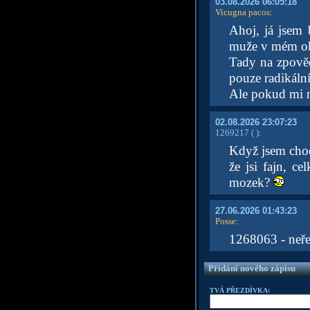
03.08.2026 06:05:18
Vicugna pacos
:
Ahoj, já jsem 
muže v mém oko
Tady na zpověd
pouze radikální
Ale pokud mi n
02.08.2026 23:07:23
1269217
( )
:
Když jsem chodi
že jsi fajn, c
mozek?
27.06.2026 01:43:23
Posse
:
1268063 - neřeš.
Přidání nového zápisu
TVÁ PŘEZDÍVKA: