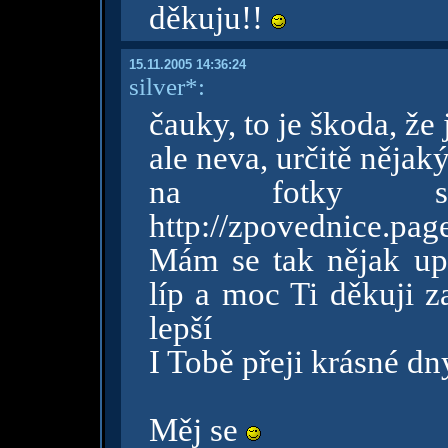
děkuju!!
15.11.2005 14:36:24
silver*:
čauky, to je škoda, že 
ale neva, určitě něja
na fotky s
http://zpovednice.pag
Mám se tak nějak upr
líp a moc Ti děkuji z
lepší
I Tobě přeji krásné dn
Měj se