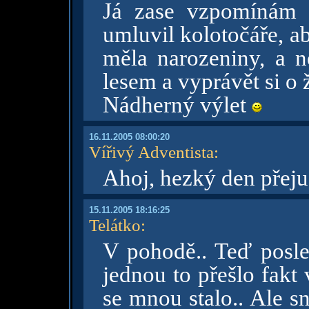
Já zase vzpomínám 
umluvil kolotočáře, ab
měla narozeniny, a n
lesem a vyprávět si o 
Nádherný výlet
16.11.2005 08:00:20
Vířivý Adventista
:
Ahoj, hezký den přej
15.11.2005 18:16:25
Telátko
:
V pohodě.. Teď posl
jednou to přešlo fakt
se mnou stalo.. Ale s