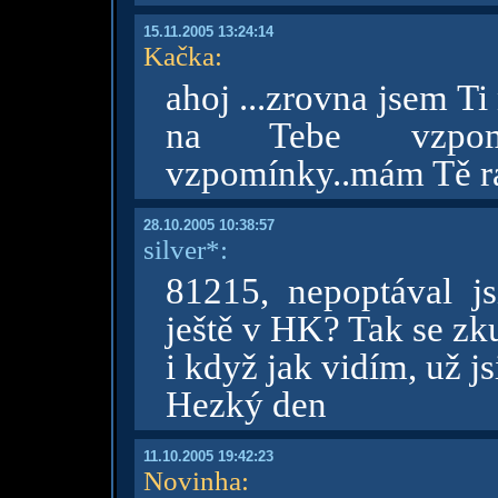
15.11.2005 13:24:14
Kačka
:
ahoj ...zrovna jsem Ti
na Tebe vzpomně
vzpomínky..mám Tě rá
28.10.2005 10:38:57
silver*:
81215, nepoptával js
ještě v HK? Tak se zku
i když jak vidím, už js
Hezký den
11.10.2005 19:42:23
Novinha
: