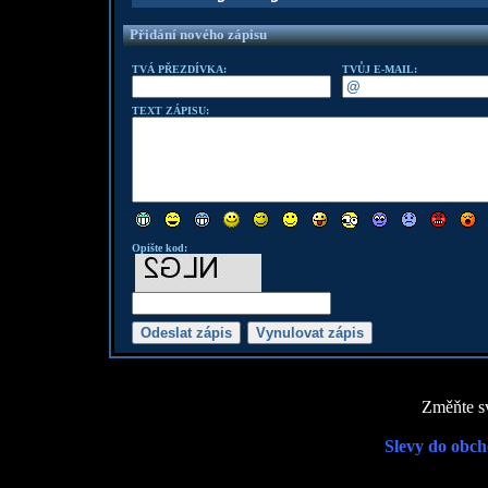
Přidání nového zápisu
TVÁ PŘEZDÍVKA:
TVŮJ E-MAIL:
TEXT ZÁPISU:
Opište kod:
Změňte sv
Slevy do obch