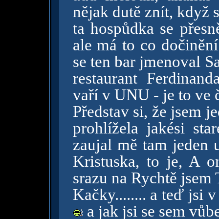
nějak dutě znít, když 
ta hospůdka se přesn
ale má to co dočiněn
se ten bar jmenoval S
restaurant Ferdinand
vaří v UNU - je to v
Představ si, že jsem 
prohlížela jakési sta
zaujal mě tam jeden u
Kristuska, to je, A on
srazu na Rychtě jsem 
Kačky........ a teď jsi 
a jak jsi se sem vůb