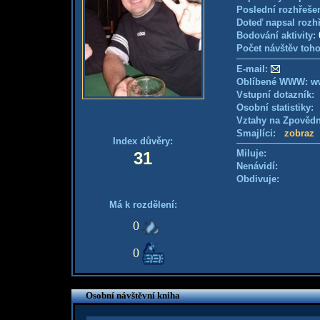
Poslední rozhřešen
Doteď napsal rozh
Bodování aktivity:
Počet návštěv toho
E-mail:
Oblíbené WWW: ww
Vstupní dotazník
Osobní statistiky
Vztahy na Zpověd
Smajlíci:
zobraz
Index důvěry:
Miluje:
31
Nenávidí:
Obdivuje:
Má k rozdělení:
0
0
Osobní návštěvní kniha