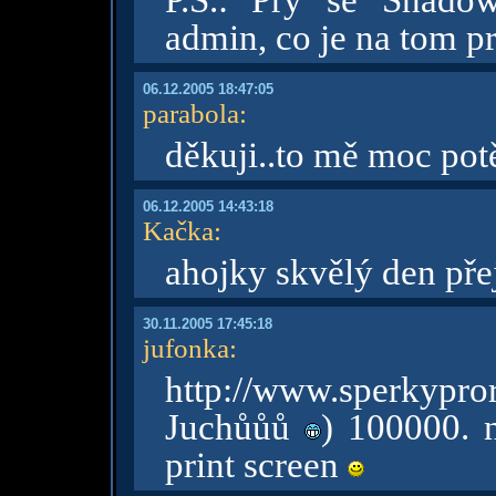
P.S.: Pry se Shado
admin, co je na tom p
06.12.2005 18:47:05
parabola
:
děkuji..to mě moc pot
06.12.2005 14:43:18
Kačka
:
ahojky skvělý den přej
30.11.2005 17:45:18
jufonka
:
http://www.sperkypro
Juchůůů
) 100000. 
print screen