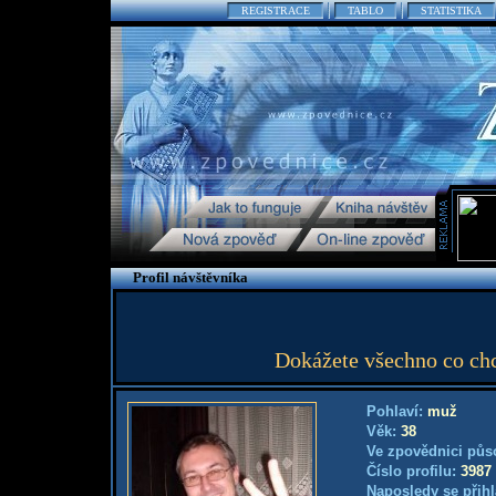
REGISTRACE
TABLO
STATISTIKA
Profil návštěvníka
Dokážete všechno co chc
Pohlaví:
muž
Věk:
38
Ve zpovědnici půs
Číslo profilu:
3987
Naposledy se přihl