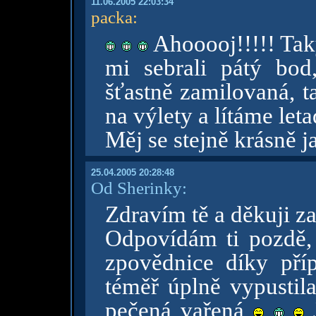
11.06.2005 22:03:34
packa
:
Ahooooj!!!!! Tak
mi sebrali pátý bod
šťastně zamilovaná, t
na výlety a lítáme let
Měj se stejně krásně j
25.04.2005 20:28:48
Od Sherinky:
Zdravím tě a děkuji za
Odpovídám ti pozdě, 
zpovědnice díky příp
téměř úplně vypustila
pečená vařená
J