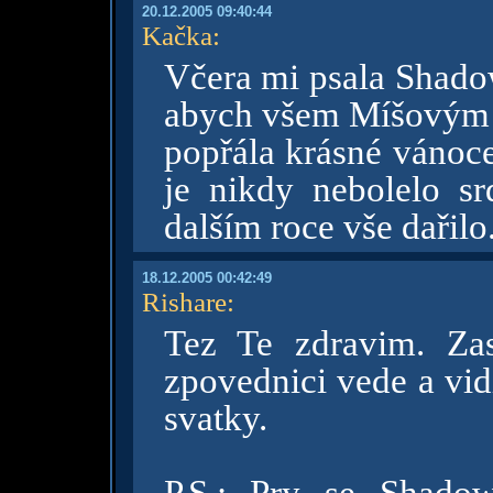
20.12.2005 09:40:44
Kačka
:
Včera mi psala Shado
abych všem Míšovým p
popřála krásné vánoce.
je nikdy nebolelo srd
dalším roce vše dařilo
18.12.2005 00:42:49
Rishare
:
Tez Te zdravim. Zas
zpovednici vede a vi
svatky.