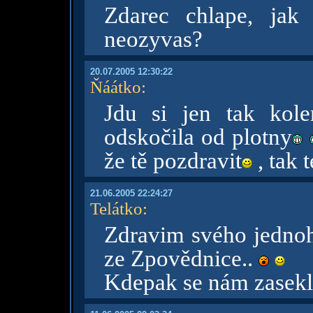
Zdarec chlape, jak
neozyvas?
20.07.2005 12:30:22
Ňáátko
:
Jdu si jen tak kol
odskočila od plotny
že tě pozdravit
, ta
21.06.2005 22:24:27
Telátko
:
Zdravim svého jednoh
ze Zpovědnice..
Kdepak se nám zasek