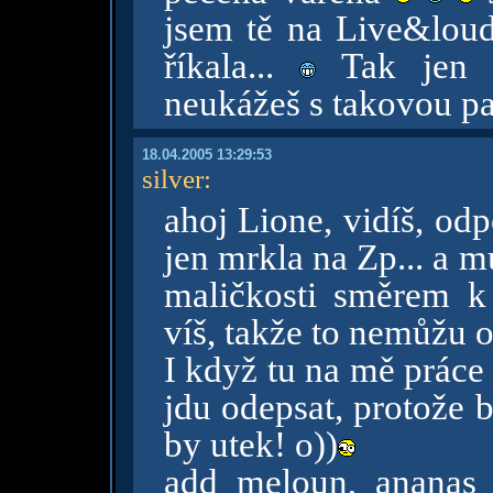
jsem tě na Live&loud 
říkala...
Tak jen d
neukážeš s takovou pa
18.04.2005 13:29:53
silver
:
ahoj Lione, vidíš, odp
jen mrkla na Zp... a 
maličkosti směrem k 
víš, takže to nemůžu 
I když tu na mě práce 
jdu odepsat, protože 
by utek! o))
add meloun, ananas a