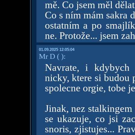
mě. Co jsem měl dělat
Co s ním mám sakra dě
ostatním a po smajlí
ne. Protože... jsem za
01.09.2025 12:05:04
Mr D
( )
:
Navrate, i kdybych 
nicky, ktere si budou
spolecne orgie, tobe 
Jinak, nez stalkingem 
se ukazuje, co jsi zac.
snoris, zjistujes... Pr