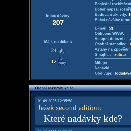
Poslední rozhřešení
Doteď napsal rozhř
Bodování aktivity:
1
Index důvěry:
Počet návštěv tohot
207
E-mail:
Oblíbené WWW:
Vstupní dotazník:
Má k rozdělení:
Osobní statistiky:
Vztahy na Zpovědn
24
Smajlíci:
zobraz
12
Miluje:
Nenávidí:
Obdivuje:
Hodislav
Osobní návštěvní kniha
01.09.2025 12:35:50
Ježek second edition
:
Které nadávky kde?