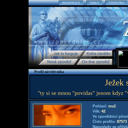
REGISTRACE
TABLO
STATISTIKA
Profil návštěvníka
Ježek 
"ty si se mnou "povidas" jenom kdyz "
Pohlaví:
muž
Věk:
42
Ve zpovědnici půso
Číslo profilu:
87573
Naposledy se přihlá