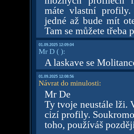
možných profilech 
máte vlastní profil
jedné až bude mít ot
Tam se můžete třeba p
01.09.2025 12:09:04
Mr D
( )
:
A laskave se Molitanc
01.09.2025 12:08:56
Návrat do minulosti
:
Mr De
Ty tvoje neustále lži. 
cizí profily. Soukrom
toho, používáš později