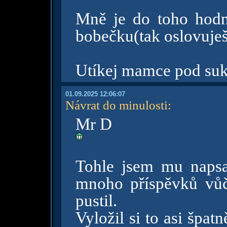
Mně je do toho hodn
bobečku(tak oslovuješ l
Utíkej mamce pod sukn
01.09.2025 12:06:07
Návrat do minulosti
:
Mr D
Tohle jsem mu napsa
mnoho příspěvků vů
pustil.
Vyložil si to asi špatn