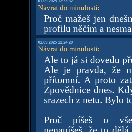
01.09.2025 12:33:32
Návrat do minulosti
:
Proč mažeš jen dneš
profilu něčím a nesma
01.09.2025 12:24:20
Návrat do minulosti
:
Ale to já si dovedu p
Ale je pravda, že 
přítomní. A proto z
Zpovědnice dnes. Kdys
srazech z netu. Bylo t
Proč píšeš o vše
nenapíšeš, že to dělá