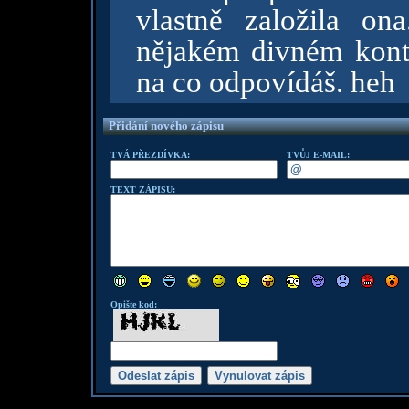
vlastně založila o
nějakém divném kont
na co odpovídáš. heh
Přidání nového zápisu
TVÁ PŘEZDÍVKA:
TVŮJ E-MAIL:
TEXT ZÁPISU:
Opište kod: