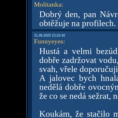
Molitanka
:
Dobrý den, pan Návra
obtěžuje na profilech.
31.08.2025 23:22:42
Funnyeyes
:
Hustá a velmi bezúd
dobře zadržovat vodu,
svah, vřele doporučuj
A jalovec bych hnal
nedělá dobře ovocným
že co se nedá sežrat,
Koukám, že stačilo m