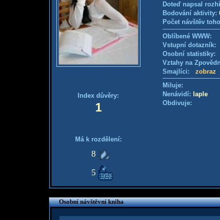
Doteď napsal rozh
Bodování aktivity:
Počet návštěv toho
Oblíbené WWW:
Vstupní dotazník
Osobní statistiky
Vztahy na Zpověd
Smajlíci:
zobraz
Miluje:
Nenávidí:
laple
Index důvěry:
Obdivuje:
1
Má k rozdělení:
8
5
Osobní návštěvní kniha