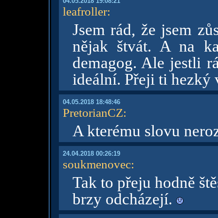
04.05.2018 19:08:21
leafroller
:
Jsem rád, že jsem zůs
nějak štvát. A na ka
demagog. Ale jestli r
ideální. Přeji ti hezký
04.05.2018 18:48:46
PretorianCZ
:
A kterému slovu nero
24.04.2018 00:26:19
soukmenovec
:
Tak to přeju hodně ště
brzy odcházejí.