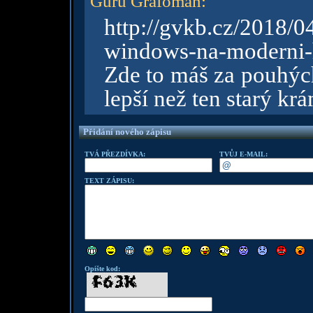
Guru Grafoman
:
http://gvkb.cz/2018/
windows-na-moderni-
Zde to máš za pouhýc
lepší než ten starý k
Přidání nového zápisu
TVÁ PŘEZDÍVKA:
TVŮJ E-MAIL:
TEXT ZÁPISU:
Opište kod: