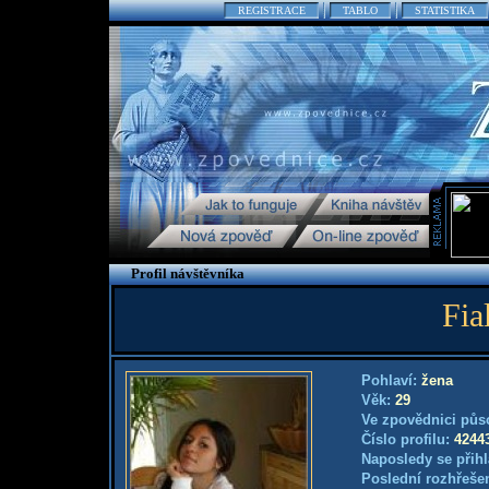
REGISTRACE
TABLO
STATISTIKA
Profil návštěvníka
Fia
Pohlaví:
žena
Věk:
29
Ve zpovědnici půs
Číslo profilu:
4244
Naposledy se přihl
Poslední rozhřešen