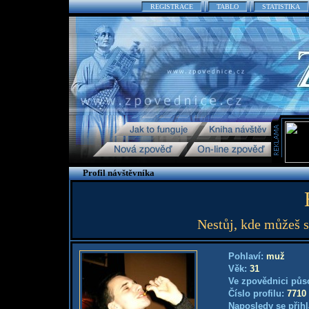
REGISTRACE
TABLO
STATISTIKA
Profil návštěvníka
Nestůj, kde můžeš s
Pohlaví:
muž
Věk:
31
Ve zpovědnici půs
Číslo profilu:
7710
Naposledy se přihl