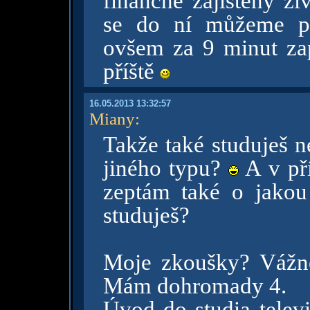
finančně zajištěný živ
se do ní můžeme pře
ovšem za 9 minut zap
příště
16.05.2013 13:32:57
Miany
:
Takže také studuješ n
jiného typu?
A v př
zeptám také o jakou
studuješ?
Moje zkoušky? Vážn
Mám dohromady 4.
Úvod do studia televi