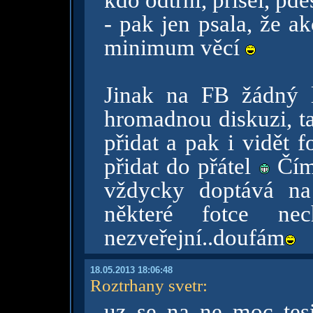
kdo odtrhl, přišel, pde
- pak jen psala, že ak
minimum věcí
Jinak na FB žádný 
hromadnou diskuzi, ta
přidat a pak i vidět f
přidat do přátel
Čím 
vždycky doptává na
některé fotce ne
nezveřejní..doufám
18.05.2013 18:06:48
Roztrhany svetr
:
uz se na ne moc te