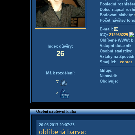
Poslední rozhřešen
Doteď napsal rozh
Bodování aktivity:
Počet návštěv toho
E-mail:
ICQ:
212965229
Oblíbené WWW: bl
Vstupní dotazník
Index důvěry:
Osobní statistiky
26
Vztahy na Zpověd
Smajlíci:
zobraz
Miluje:
Má k rozdělení:
Nenávidí:
7
Obdivuje:
4
Osobní návštěvní kniha
26.05.2013 20:07:23
oblíbená barva
: