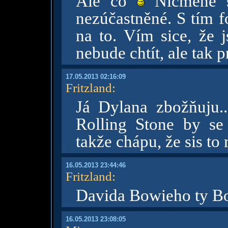
Ale co
Nicméně si
nezúčastněné. S tím f
na to. Vím sice, že j
nebude chtít, ale tak 
17.05.2013 02:16:09
Fritzland
:
Já Dylana zbožňuju..
Rolling Stone by se
takže chápu, že sis to 
16.05.2013 23:44:46
Fritzland
:
Davida Bowieho ty Bob
16.05.2013 23:08:05