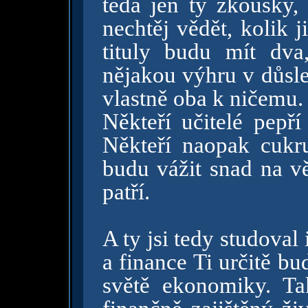
teda jen ty zkoušky, 
nechtěj vědět, kolik 
tituly budu mít dv
nějakou výhru v důsl
vlastně oba k ničemu
Někteří učitelé pepří
Někteří naopak cukru
budu vážit snad na vě
patří.
A ty jsi tedy studoval
a finance Ti určitě b
světě ekonomiky. Ta