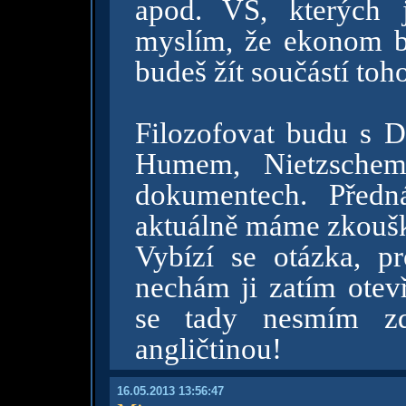
apod. VŠ, kterých 
myslím, že ekonom b
budeš žít součástí to
Filozofovat budu s 
Humem, Nietzsche
dokumentech. Před
aktuálně máme zkouš
Vybízí se otázka, pr
nechám ji zatím otev
se tady nesmím zd
angličtinou!
16.05.2013 13:56:47