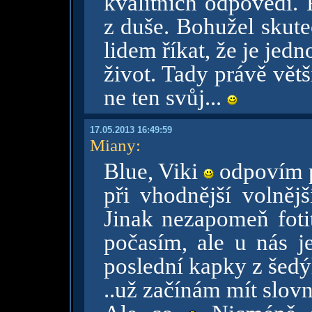
kvalitních odpovědí. 
z duše. Bohužel skute
lidem říkat, že je jedno
život. Tady právě větši
ne ten svůj...
17.05.2013 16:49:59
Miany
:
Blue, Viki
odpovím p
při vhodnější volnějš
Jinak nezapomeň foti
počasím, ale u nás je
poslední kapky z šedý
..už začínám mít slovn