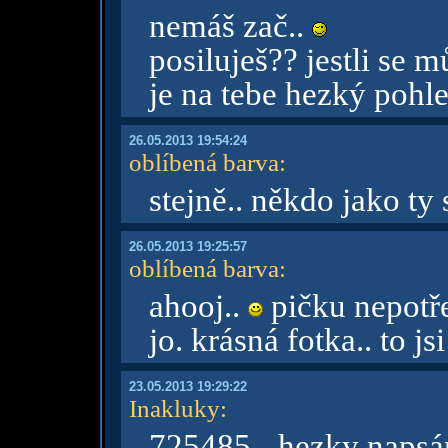
nemáš zač..
posiluješ?? jestli se m
je na tebe hezký pohl
26.05.2013 19:54:24
oblíbená barva
:
stejně.. někdo jako ty
26.05.2013 19:25:57
oblíbená barva
:
ahooj..
pičku nepotře
jo. krásná fotka.. to js
23.05.2013 19:29:22
Inakluky
:
725485 - hezky naps