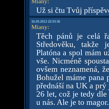
Miany
:
Už si čtu Tvůj příspě
16.05.2013 22:53:36
Miany
:
Těch pánů je celá řa
Středověku, takže 
Platóna a spol mám u
vše. Nicméně spousta
ovšem neznamená, že 
Bohužel máme pana pr
přednáší na UK a prý j
26 let, což je tedy dl
u nás. Ale je to magor