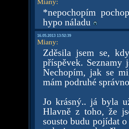
Miany
:
*nepochopím pochop
hypo náladu
16.05.2013 13:52:39
Miany
:
Zděsila jsem se, kdy
příspěvek. Seznamy 
Nechopím, jak se mi
mám podruhé správno
Jo krásný.. já byla 
Hlavně z toho, že js
sousto budu pojídat o