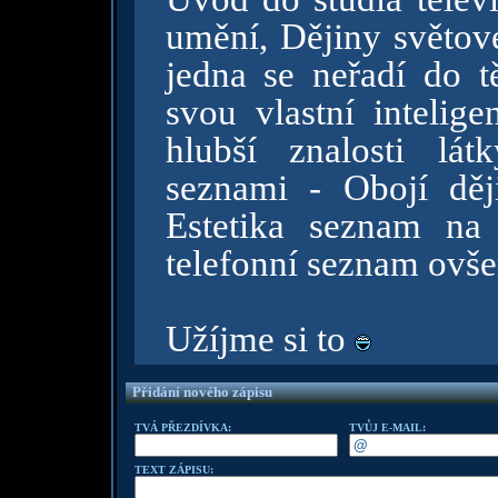
umění, Dějiny světov
jedna se neřadí do t
svou vlastní intelig
hlubší znalosti lát
seznami - Obojí děj
Estetika seznam na
telefonní seznam ovš
Užíjme si to
Přidání nového zápisu
TVÁ PŘEZDÍVKA:
TVŮJ E-MAIL:
TEXT ZÁPISU: