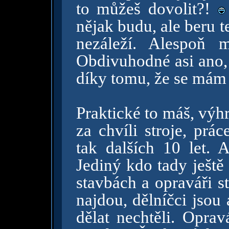
to můžeš dovolit?!
nějak budu, ale beru t
nezáleží. Alespoň 
Obdivuhodné asi ano,
díky tomu, že se mám 
Praktické to máš, výh
za chvíli stroje, pr
tak dalších 10 let. A
Jediný kdo tady ještě
stavbách a opraváři s
najdou, dělníčci jsou 
dělat nechtěli. Opra