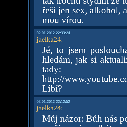
tak trochu stydím že t
řeší jen sex, alkohol, 
mou vírou.
02.01.2012 22:33:24
jaelka24
:
Jé, to jsem poslouch
hledám, jak si aktual
tady:
http://www.youtube.
Líbí?
02.01.2012 22:12:52
jaelka24
:
Můj názor: Bůh nás po