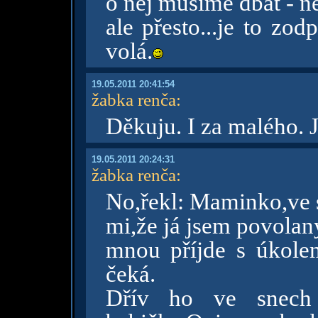
o něj musíme dbát - ne
ale přesto...je to zo
volá.
19.05.2011 20:41:54
žabka renča
:
Děkuju. I za malého. 
19.05.2011 20:24:31
žabka renča
:
No,řekl: Maminko,ve s
mi,že já jsem povolan
mnou příjde s úkole
čeká.
Dřív ho ve snech 