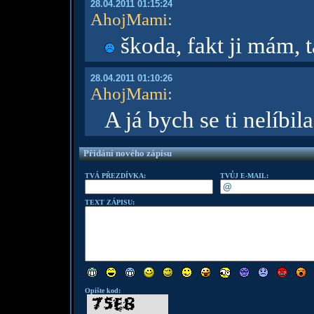
28.04.2011 01:15:24
AhojMami
:
škoda, fakt ji mám, t
28.04.2011 01:10:26
AhojMami
:
A já bych se ti nelíbi
Přidání nového zápisu
TVÁ PŘEZDÍVKA:
TVŮJ E-MAIL:
TEXT ZÁPISU:
Opište kod: