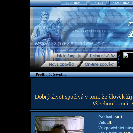
REGISTRACE
TABLO
STATISTIKA
Profil návštěvníka
Dobrý život spočívá v tom, že člověk ži
Všechno kromě Bo
Pohlaví:
muž
Věk:
31
Ve zpovědnici půs