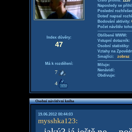
Číslo profilu:
1110
Naposledy se přihl
Poslední rozhřešen
Doteď napsal rozh
Bodování aktivity:
Počet návštěv toho
Oblíbené WWW:
Index důvěry:
Vstupní dotazník
47
Osobní statistiky
Vztahy na Zpověd
Smajlíci:
zobraz
Má k rozdělení:
Miluje:
Nenávidí:
7
Obdivuje:
4
Osobní návštěvní kniha
19.06.2012 00:44:03
mysshka123
:
jaký? já ještě ne.... 