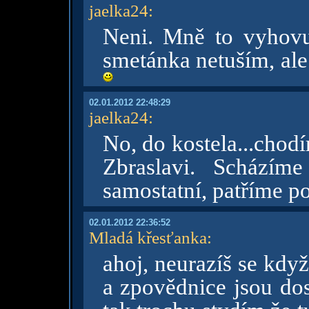
jaelka24
:
Neni. Mně to vyhovu
smetánka netuším, ale j
02.01.2012 22:48:29
jaelka24
:
No, do kostela...cho
Zbraslavi. Scházím
samostatní, patříme p
02.01.2012 22:36:52
Mladá křesťanka
:
ahoj, neurazíš se kdy
a zpovědnice jsou dos