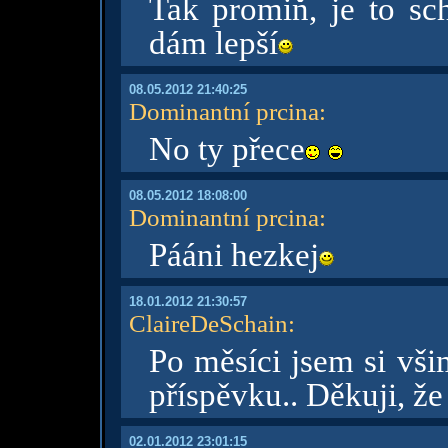
Tak promiň, je to sc
dám lepší
08.05.2012 21:40:25
Dominantní prcina
:
No ty přece
08.05.2012 18:08:00
Dominantní prcina
:
Pááni hezkej
18.01.2012 21:30:57
ClaireDeSchain
:
Po měsíci jsem si vš
příspěvku.. Děkuji, ž
02.01.2012 23:01:15