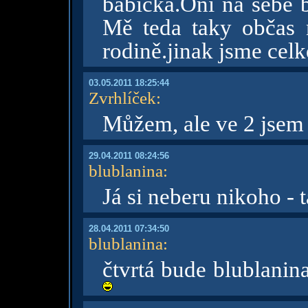
babička.Oni na sebe b
Mě teda taky občas n
rodině.jinak jsme cel
03.05.2011 18:25:44
Zvrhlíček
:
Můžem, ale ve 2 jsem t
29.04.2011 08:24:56
blublanina
:
Já si neberu nikoho - 
28.04.2011 07:34:50
blublanina
:
čtvrtá bude blublanin