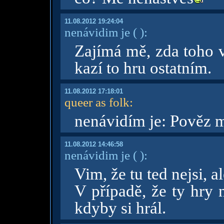
11.08.2012 19:24:04
nenávidim je
( )
:
Zajímá mě, zda toho v
kazí to hru ostatním.
11.08.2012 17:18:01
queer as folk
:
nenávidím je: Pověz mi
11.08.2012 14:46:58
nenávidim je
( )
:
Vim, že tu ted nejsi, a
V případě, že ty hry n
kdyby si hrál.