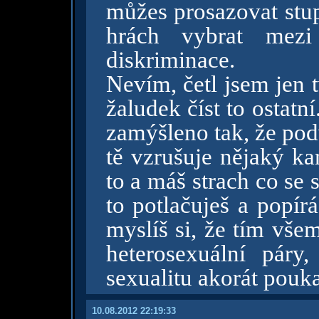
můžes prosazovat stup
hrách vybrat mezi
diskriminace.
Nevím, četl jsem jen 
žaludek číst to ostatn
zamýšleno tak, že pod
tě vzrušuje nějaký ka
to a máš strach co se 
to potlačuješ a popír
myslíš si, že tím všem
heterosexuální pár
sexualitu akorát pouka
10.08.2012 22:19:33