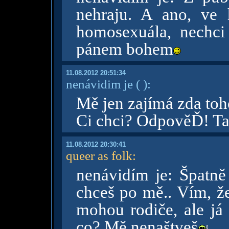
nehraju. A ano, ve 
homosexuála, nechci
pánem bohem
11.08.2012 20:51:34
nenávidim je
( )
:
Mě jen zajímá zda toh
Ci chci? OdpověĎ! Tak
11.08.2012 20:30:41
queer as folk
:
nenávidím je: Špatně
chceš po mě.. Vím, ž
mohou rodiče, ale já 
co? Mě nenaštveš