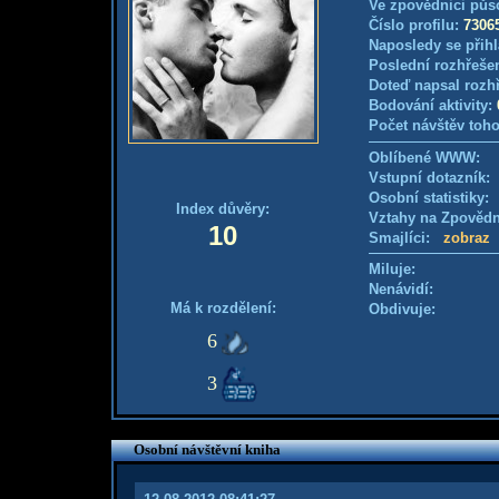
Ve zpovědnici půs
Číslo profilu:
7306
Naposledy se přihl
Poslední rozhřešen
Doteď napsal rozh
Bodování aktivity:
Počet návštěv toho
Oblíbené WWW:
Vstupní dotazník
Osobní statistiky
Index důvěry:
Vztahy na Zpověd
10
Smajlíci:
zobraz
Miluje:
Nenávidí:
Má k rozdělení:
Obdivuje:
6
3
Osobní návštěvní kniha