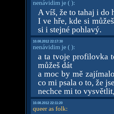
nenávidim je
( )
:
A víš, že to tahaj i do 
I ve hře, kde si může
si i stejné pohlavý.
10.08.2012 22:17:30
nenávidim je
( )
:
a ta tvoje profilovka 
můžeš dát
a moc by mě zajímalo 
co mi psala o to, že j
nechce mi to vysvětli
10.08.2012 22:11:20
queer as folk
: