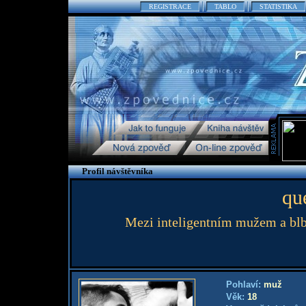
REGISTRACE
TABLO
STATISTIKA
Profil návštěvníka
qu
Mezi inteligentním mužem a blbc
Pohlaví:
muž
Věk:
18