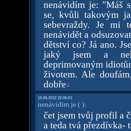
nenávidím je: "Máš s
se, kvůli takovým ja
sebevraždy. Je mi t
nenávidět a odsuzovat
dětství co? Já ano. J
jaký jsem a neh
deprimovaným idiotům,
životem. Ale doufám,
dobře
10.08.2012 22:06:03
nenávidim je
( )
:
čet jsem tvůj profil a 
a teda tvá přezdívka- t