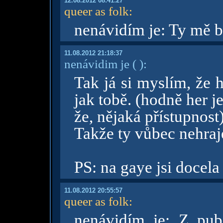
12.08.2012 08:41:27
queer as folk
:
nenávidím je: Ty mě b
11.08.2012 21:18:37
nenávidim je
( )
:
Tak já si myslím, že h
jak tobě. (hodně her j
že, nějaká přístupnost)
Takže ty vůbec nehraj
PS: na gaye jsi docela
11.08.2012 20:55:57
queer as folk
:
nenávidím je: Z pube