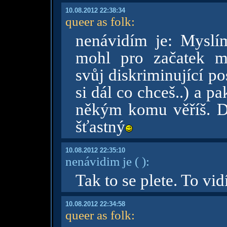
10.08.2012 22:38:34
queer as folk
:
nenávidím je: Myslí
mohl pro začatek mé
svůj diskriminující po
si dál co chceš..) a p
někým komu věříš. D
šťastný
10.08.2012 22:35:10
nenávidim je
( )
:
Tak to se plete. To vidí
10.08.2012 22:34:58
queer as folk
: