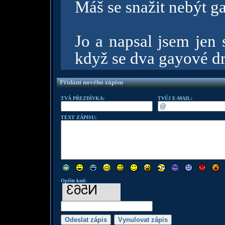
Máš se snažit nebýt ga
Jo a napsal jsem jen 
když se dva gayové dr
Přidání nového zápisu
TVÁ PŘEZDÍVKA:
TVŮJ E-MAIL:
TEXT ZÁPISU:
Opište kod: