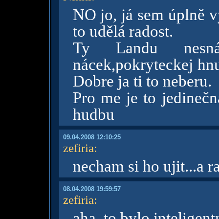
NO jo, já sem úplně 
to udělá radost.
Ty Landu nesná
nácek,pokryteckej hnup
Dobre ja ti to neberu.
Pro me je to jedinečn
hudbu
09.04.2008 12:10:25
zefiria
:
necham si ho ujit...a r
08.04.2008 19:59:57
zefiria
:
aha..to bylo inteligent