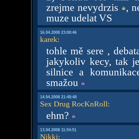
zrejme nevydrzis
, 
muze udelat VS
16.04.2008 23:00:46
karek
:
tohle mě sere , debat
jakykoliv kecy, tak j
silnice a komunikac
smažou
14.04.2008 21:48:48
Sex Drug RocKnRoll
:
ehm?
13.04.2008 11:54:51
Nikki
: