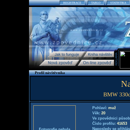
REGISTRACE
TABLO
STATISTIKA
Profil návštěvníka
Na
BMW 330d 
Pohlaví:
muž
Věk:
20
Ve zpovědnici působ
Číslo profilu:
41653
Naposledy se přihlás
Fotografie nebyla