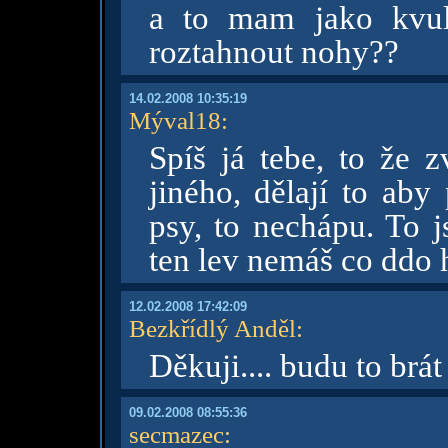
a to mam jako kvul
roztahnout nohy??
14.02.2008 10:35:19
Mýval18
:
Spíš já tebe, to že z
jiného, dělají to aby 
psy, to nechápu. To j
ten lev nemáš co ddo
12.02.2008 17:42:09
Bezkřídlý Anděl
:
Děkuji.... budu to brá
09.02.2008 08:55:36
secmazec
: