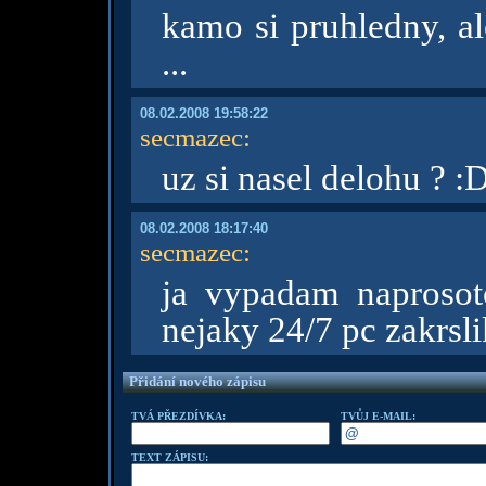
kamo si pruhledny, al
...
08.02.2008 19:58:22
secmazec
:
uz si nasel delohu ? :
08.02.2008 18:17:40
secmazec
:
ja vypadam naproso
nejaky 24/7 pc zakrsl
Přidání nového zápisu
TVÁ PŘEZDÍVKA:
TVŮJ E-MAIL:
TEXT ZÁPISU: