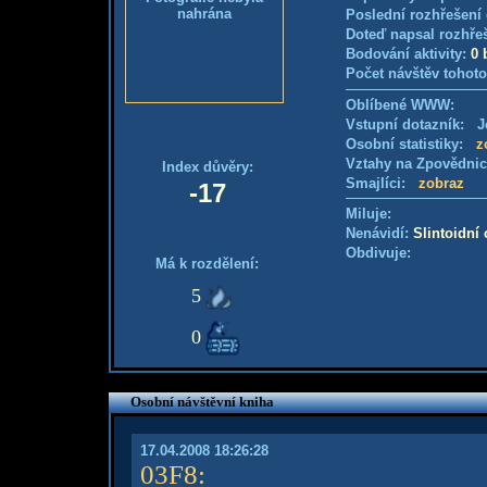
nahrána
Poslední rozhřešení 
Doteď napsal rozhře
Bodování aktivity:
0 
Počet návštěv tohoto
Oblíbené WWW:
Vstupní dotazník: Je
Osobní statistiky:
z
Vztahy na Zpovědni
Index důvěry:
Smajlíci:
zobraz
-17
Miluje:
Nenávidí:
Slintoidní
Obdivuje:
Má k rozdělení:
5
0
Osobní návštěvní kniha
17.04.2008 18:26:28
03F8
: