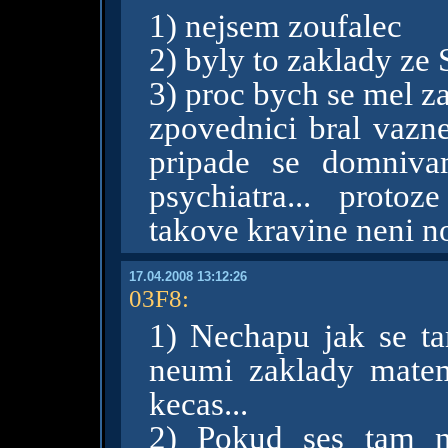
1) nejsem zoufalec
2) byly to zaklady ze S
3) proc bych se mel za
zpovednici bral vazne
pripade se domniva
psychiatra... proto
takove kravine neni n
17.04.2008 13:12:26
03F8
:
1) Nechapu jak se ta
neumi zaklady mate
kecas...
2) Pokud ses tam n