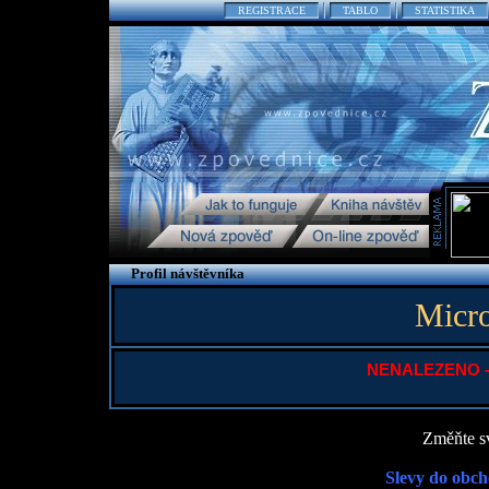
REGISTRACE
TABLO
STATISTIKA
Profil návštěvníka
Micro
NENALEZENO - P
Změňte sv
Slevy do obch