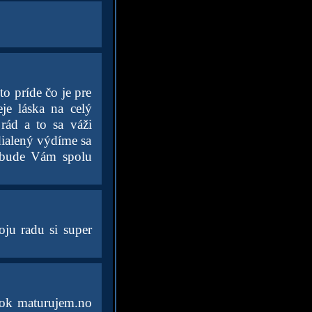
o príde čo je pre
eje láska na celý
rád a to sa váži
dialený výdíme sa
a bude Vám spolu
oju radu si super
rok maturujem.no