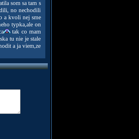
tila som sa tam s
ili, no nechodili
o a kvoli nej sme
dneho typka,ale on
ca
tak co mam
a tu nie je stale
hodit a ja viem,ze