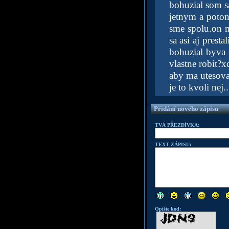
bohuzial som s
jetnym a potom
sme spolu.on m
sa asi aj prest
bohuzial byva 
vlastne robit?x
aby ma utesoval
je to kvoli nej..
Přidání nového zápisu
TVÁ PŘEZDÍVKA:
TEXT ZÁPISU:
Opište kod: