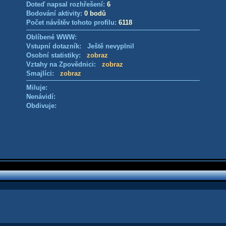
Doteď napsal rozhřešení:
6
Bodování aktivity:
0 bodů
Počet návštěv tohoto profilu:
6118
Oblíbené WWW:
Vstupní dotazník: Ještě nevyplnil
Osobní statistiky:
zobraz
Vztahy na Zpovědnici:
zobraz
Smajlíci:
zobraz
Miluje:
Nenávidí:
Obdivuje: