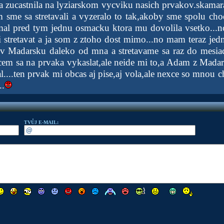
a zucastnila na lyziarskom vycviku nasich prvakov.skamara
 sme sa stretavali a vyzeralo to tak,akoby sme spolu chod
al pred tym jednu osmacku ktora mu dovolila vsetko...n
ali stretavat a ja som z ztoho dost mimo...no mam teraz je
v Madarsku daleko od mna a stretavame sa raz do mesia
cem sa na prvaka vykaslat,ale neide mi to,a Adam z Madarsk
....ten prvak mi obcas aj pise,aj vola,ale nexce so mnou c
..
TVŮJ E-MAIL: