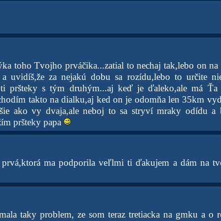
a toho Tvojho prváčika...zatial to nechaj tak,lebo on na t
 a uvidíš,že za nejakú dobu sa rozídu,lebo to určite ni
 ti pršteky s tým druhým...aj keď je ďaleko,ale má Ťa 
a chodím takto na dialku,aj ked on je odomňa len 35km vy
jšie ako vy dvaja,ale neboj to sa stryví mraky odídu 
ím pršteky papa
i prvá,ktorá ma podporila veľlmi ti ďakujem a dám na tv
mala taky problem, ze som teraz tretiacka na gmku a o 