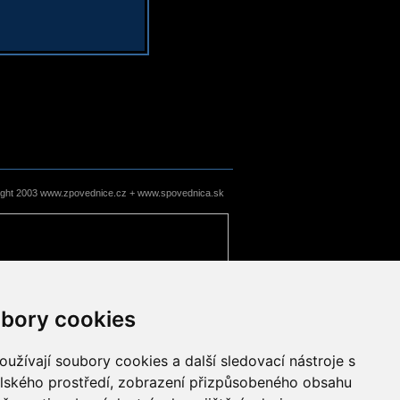
ight 2003 www.zpovednice.cz + www.spovednica.sk
bory cookies
užívají soubory cookies a další sledovací nástroje s
elského prostředí, zobrazení přizpůsobeného obsahu