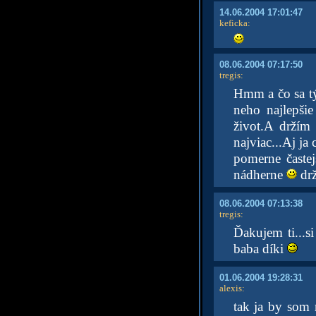
14.06.2004 17:01:47
keficka
:
08.06.2004 07:17:50
tregis
:
Hmm a čo sa týk
neho najlepšie
život.A držím
najviac...Aj j
pomerne časte
nádherne
drž
08.06.2004 07:13:38
tregis
:
Ďakujem ti...s
baba díki
01.06.2004 19:28:31
alexis
:
tak ja by som 