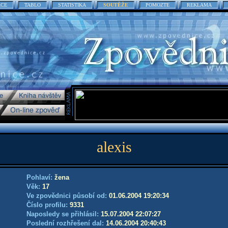
ACE
TABLO
STATISTIKA
SOUTĚŽE
POMOZTE
REKLAMA
alexis
Pohlaví:
žena
Věk:
17
Ve zpovědnici působí od:
01.06.2004 19:20:34
Číslo profilu:
9331
Naposledy se přihlásil:
15.07.2004 22:07:27
Poslední rozhřešení dal:
14.06.2004 20:40:43