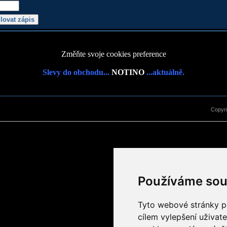
Změňte svoje cookies preference
Slevy do obchodu...
NOTINO
...aktuálně.
Copyr
Používáme sou
Tyto webové stránky po
cílem vylepšení uživat