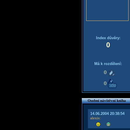
Index důvěry:
0
Má k rozdělení:
0
0
Osobní návštěvní kniha
14.06.2004 20:38:54
alexis
: