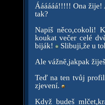
Áááááá!!!!! Ona žije! 
tak?
Napiš něco,cokoli! K
koukat večer celé dv
biják!
Slibuji,že u t
Ale vážně,jakpak žije
Teď na ten tvůj prof
zjevení.
Když budeš mlčet,k