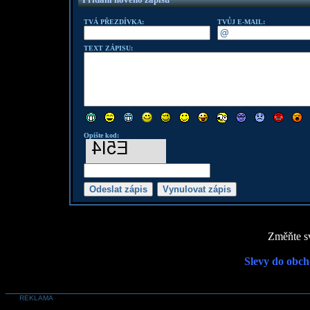
TVÁ PŘEZDÍVKA:
TVŮJ E-MAIL:
TEXT ZÁPISU:
Opište kod:
Změňte sv
Slevy do obch
REKLAMA