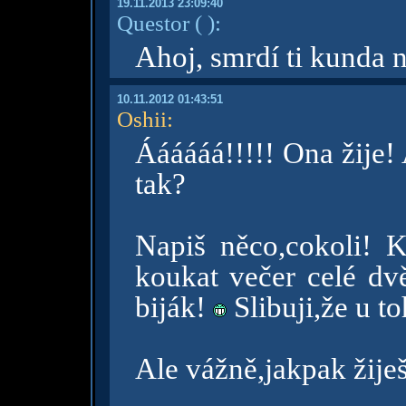
19.11.2013 23:09:40
Questor
( )
:
Ahoj, smrdí ti kunda 
10.11.2012 01:43:51
Oshii
:
Áááááá!!!!! Ona žije! 
tak?
Napiš něco,cokoli! K
koukat večer celé dv
biják!
Slibuji,že u t
Ale vážně,jakpak žije