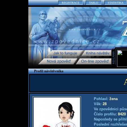
REGISTRACE
TABLO
STATISTIKA
Profil návštěvníka
Pohlaví:
žena
Věk:
28
Ve zpovědnici půs
Číslo profilu:
8420
Naposledy se přihl
Poslední rozhřešen