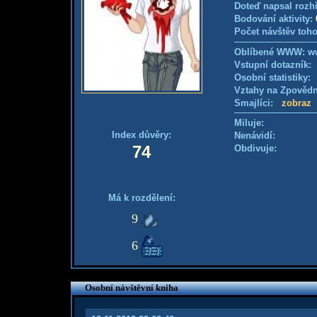
Doteď napsal rozh
Bodování aktivity:
Počet návštěv toho
Oblíbené WWW: www
Vstupní dotazník
Osobní statistiky
Vztahy na Zpověd
Smajlíci:
zobraz
Miluje:
Index důvěry:
Nenávidí:
74
Obdivuje:
Má k rozdělení:
9
6
Osobní návštěvní kniha