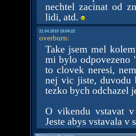
nechtel zacinat od zn
lidi, atd.
21.04.2010 18:04:22
overburn
:
Take jsem mel kolem 
mi bylo odpovezeno 
to clovek neresi, nem
nej vic jiste, duvodu
tezko bych odchazel je
O vikendu vstavat v 
Jeste abys vstavala v
Přidání nového zápisu