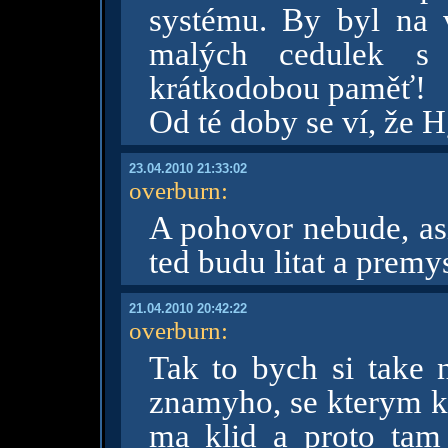
systému. By byl na 
malých cedulek s 
krátkodobou paměť!
Od té doby se ví, že Hg
23.04.2010 21:33:02
overburn
:
A pohovor nebude, asi
ted budu litat a premy
21.04.2010 20:42:22
overburn
:
Tak to bych si take 
znamyho, se kterym kd
ma klid a proto tam 