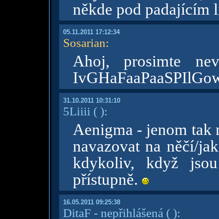
někde pod padajícím l
05.11.2011 17:12:34
Sosarian
:
Ahoj, prosimte ne
IvGHaFaaPaaSPIlGo
31.10.2011 10:31:10
5Liiii
( )
:
Aenigma - jenom tak n
navazovat na něčí/ja
kdykoliv, když jso
přístupně.
16.05.2011 09:25:38
DitaF - nepřihlášená
( )
: