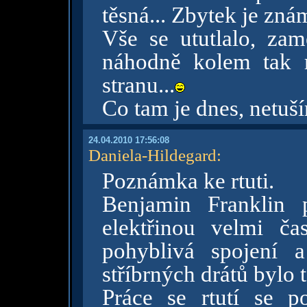
těsná... Zbytek je zná
Vše se ututlalo, za
náhodně kolem tak 
stranu...
Co tam je dnes, netuším
24.04.2010 17:56:08
Daniela-Hildegard
:
Poznámka ke rtuti.
Benjamin Franklin 
elektřinou velmi ča
pohyblivá spojení 
stříbrných drátů bylo 
Práce se rtutí se 