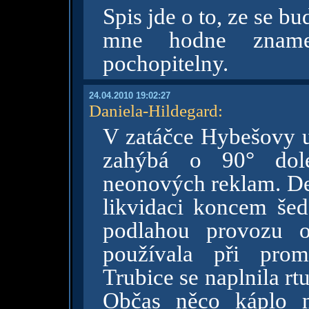
Spis jde o to, ze se b
mne hodne zname
pochopitelny.
24.04.2010 19:02:27
Daniela-Hildegard
:
V zatáčce Hybešovy ul
zahýbá o 90° dol
neonových reklam. Des
likvidaci koncem šed
podlahou provozu ob
používala při prom
Trubice se naplnila rtu
Občas něco káplo 