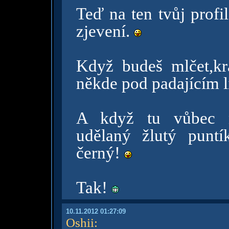
Teď na ten tvůj prof
zjevení.
Když budeš mlčet,k
někde pod padajícím l
A když tu vůbec ne
udělaný žlutý puntí
černý!
Tak!
10.11.2012 01:27:09
Oshii
: