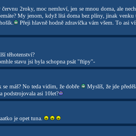
 červnu 2roky, moc nemluví, jen se mnou doma, ale nechce
 nemáte? My jenom, když lítá doma bez plíny, jinak venku 
 hošík.
Přeji hlavně hodně zdravíčka vám všem. To asi víš,
ší těhotenství?
omhle stavu jsi byla schopna psát "ftipy"-
 se máš? No teda vidim, že dobře
Myslíš, že jde předěla
 podstrojovala asi 10let?
aatko je opet tuna.