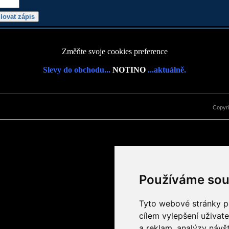
Změňte svoje cookies preference
Slevy do obchodu...
NOTINO
...aktuálně.
Copyr
Používáme sou
Tyto webové stránky po
cílem vylepšení uživat
a reklam, analýzy návš