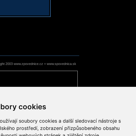
ight 2003 www.zpovednice.cz + www.spovednica.sk
bory cookies
užívají soubory cookies a další sledovací nástroje s
elského prostředí, zobrazení přizpůsobeného obsahu
těvnosti webových stránek a zjištění zdroje