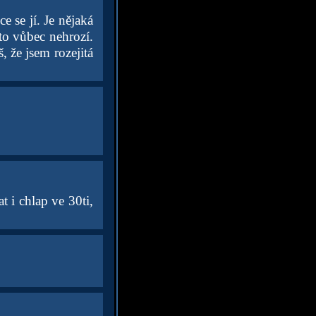
 se jí. Je nějaká
to vůbec nehrozí.
 že jsem rozejitá
t i chlap ve 30ti,