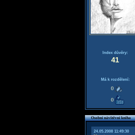
Index důvěry:
41
Má k rozdělení:
0
0
Osobní návštěvní kniha
24.05.2008 11:49:30