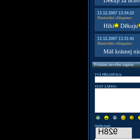
Děkuji za lichot
13.12.2007 13:34:22
Slintoidní chlupatec
:
Hihi
Děkuju
13.12.2007 13:31:41
Slintoidní chlupatec
:
Máš krásnej ni
Přidání nového zápisu
TVÁ PŘEZDÍVKA:
TEXT ZÁPISU:
Opište kod: