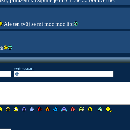
ku, přiřazení k Daphne je mi ctí, ale .... bohužel ne.
Ale ten tvůj se mi moc moc líbí
ck
TVŮJ E-MAIL: