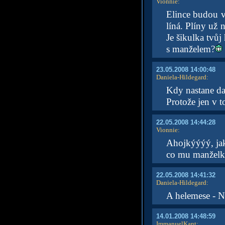
Vionnie
:
Elince budou v
líná. Plíny už
Je šikulka tvůj
s manželem?
23.05.2008 14:00:48
Daniela-Hildegard
:
Kdy nastane dal
Protože jen v t
22.05.2008 14:44:28
Vionnie
:
Ahojkýýýý, jak
co mu manželka
22.05.2008 14:41:32
Daniela-Hildegard
:
A helemese - N
14.01.2008 14:48:59
ImmanuelKant
: