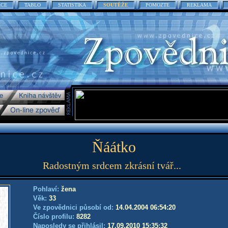
ACE
TABLO
STATISTIKA
SOUTĚŽE
POMOZTE
REKLAMA
Ňáátko
Radostným srdcem zkrásní tvář...
Pohlaví:
žena
Věk:
33
Ve zpovědnici působí od:
14.04.2004 06:54:20
Číslo profilu:
8282
Naposledy se přihlásil:
17.09.2010 15:35:32