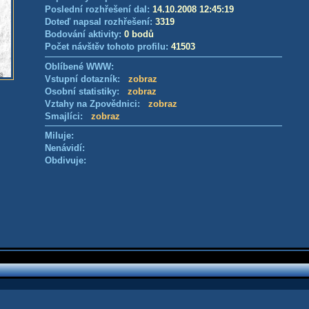
Poslední rozhřešení dal:
14.10.2008 12:45:19
Doteď napsal rozhřešení:
3319
Bodování aktivity:
0 bodů
Počet návštěv tohoto profilu:
41503
Oblíbené WWW:
Vstupní dotazník:
zobraz
Osobní statistiky:
zobraz
Vztahy na Zpovědnici:
zobraz
Smajlíci:
zobraz
Miluje:
Nenávidí:
Obdivuje: