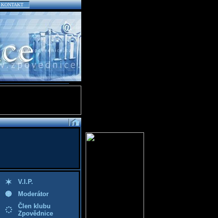
KONTAKT
V.I.P.
Moderátor
Člen klubu
Zpovědnice