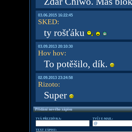
Zdar Chiwo. Máš blok
03.06.2015 16:22:45
SKED
:
ty rošťáku
03.09.2013 20:10:30
Hov hov
:
To potěšilo, dík.
02.09.2013 23:24:58
Rizoto
:
Super
Přidání nového zápisu
TVÁ PŘEZDÍVKA:
TVŮJ E-MAIL:
TEXT ZÁPISU: