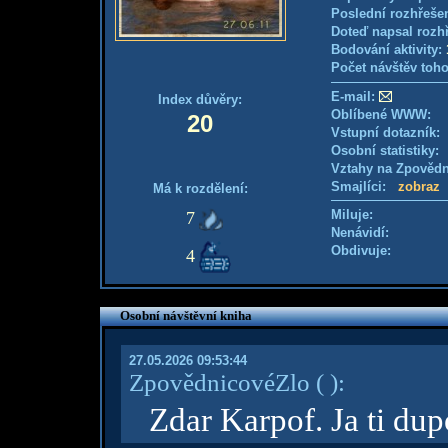
Poslední rozhřešen
Doteď napsal rozh
Bodování aktivity:
Počet návštěv toho
E-mail:
Index důvěry:
Oblíbené WWW:
20
Vstupní dotazník: 
Osobní statistiky
Vztahy na Zpověd
Smajlíci:
zobraz
Má k rozdělení:
Miluje:
7
Nenávidí:
Obdivuje:
4
Osobní návštěvní kniha
27.05.2026 09:53:44
ZpovědnicovéZlo
( )
:
Zdar Karpof. Ja ti dup