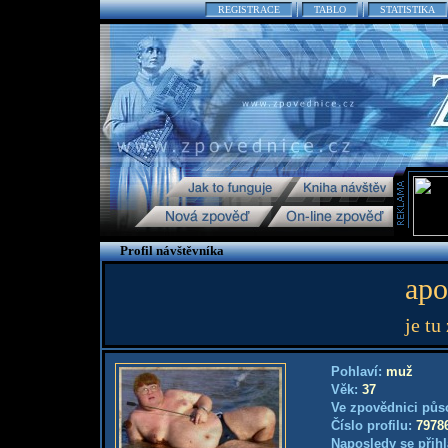
REGISTRACE
TABLO
STATISTIKA
Profil návštěvníka
apo
je tu
Pohlaví:
muž
Věk:
37
Ve zpovědnici půs
Číslo profilu:
7978
Naposledy se přihl