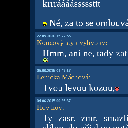
krrráááásssssttt
Né, za to se omlouv
22.05.2026 15:22:55
Koncový styk výhybky
:
Hmm, ani ne, tady zat
05.06.2015 01:47:17
Lenička Máchová
:
Tvou levou kozou,
04.06.2015 00:35:37
Hov hov
:
Ty zasr. zmr. smázl
slibovalo nějakou potě