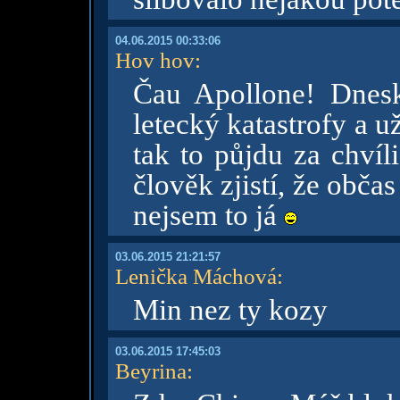
04.06.2015 00:33:06
Hov hov
:
Čau Apollone! Dnes
letecký katastrofy a u
tak to půjdu za chvíli
člověk zjistí, že obča
nejsem to já
03.06.2015 21:21:57
Lenička Máchová
:
Min nez ty kozy
03.06.2015 17:45:03
Beyrina
: