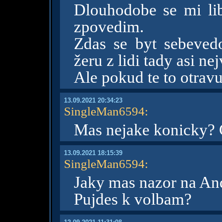
Dlouhodobe se mi lib
zpovedim.
Zdas se byt sebeved
žeru z lidi tady asi nej
Ale pokud te to otrav
13.09.2021 20:34:23
SingleMan6594
:
Mas nejake konicky? C
13.09.2021 18:15:39
SingleMan6594
:
Jaky mas nazor na An
Pujdes k volbam?