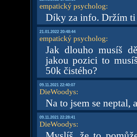
empatický psycholog
:
Díky za info. Držím ti 
21.01.2022 20:48:44
empatický psycholog
:
Jak dlouho musíš dě
jakou pozici to musí
50k čistého?
09.11.2021 22:40:07
DieWoodys
:
Na to jsem se neptal, 
09.11.2021 22:28:41
DieWoodys
:
Myslíš, že to pomůže