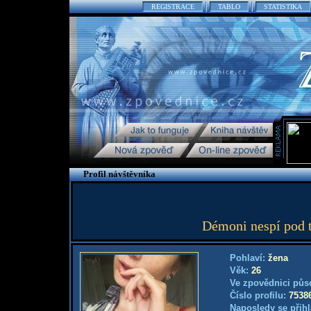
REGISTRACE
TABLO
STATISTIKA
Profil návštěvníka
Démoni nespí pod tv
Pohlaví:
žena
Věk:
26
Ve zpovědnici půs
Číslo profilu:
7538
Naposledy se přihl