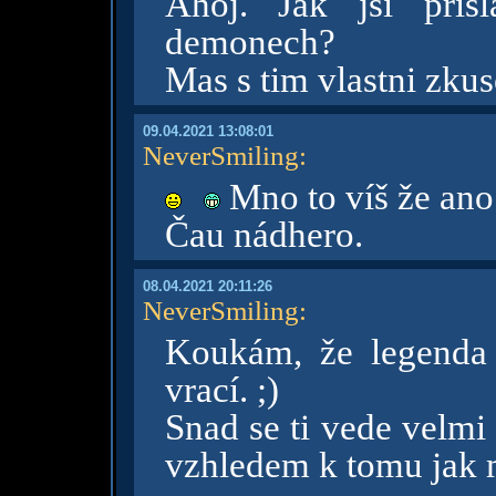
Ahoj. Jak jsi pris
demonech?
Mas s tim vlastni zku
09.04.2021 13:08:01
NeverSmiling
:
Mno to víš že ano.
Čau nádhero.
08.04.2021 20:11:26
NeverSmiling
:
Koukám, že legenda 
vrací. ;)
Snad se ti vede velmi
vzhledem k tomu jak m