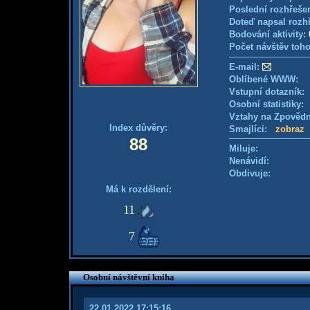
Poslední rozhřešen
Doteď napsal rozh
Bodování aktivity:
Počet návštěv toho
E-mail:
Oblíbené WWW:
Vstupní dotazník
Osobní statistiky
Vztahy na Zpověd
Index důvěry:
Smajlíci:
zobraz
88
Miluje:
Nenávidí:
Obdivuje:
Má k rozdělení:
11
7
Osobní návštěvní kniha
22.01.2022 17:15:16