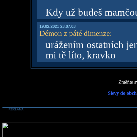
Kdy už budeš mamčo
19.02.2021 23:07:03
Démon z páté dimenze
:
urážením ostatních je
mi tě líto, kravko
Změňte sv
Slevy do obch
REKLAMA