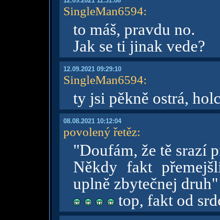
12.09.2021 11:31:08
SingleMan6594
:
to máš, pravdu no.
Jak se ti jinak vede?
12.09.2021 09:29:10
SingleMan6594
:
ty jsi pěkně ostrá, ho
08.08.2021 10:12:04
povolený řetěz
:
"Doufám, že tě srazí p
Někdy fakt přemejšl
uplně zbytečnej druh"
top, fakt od sr