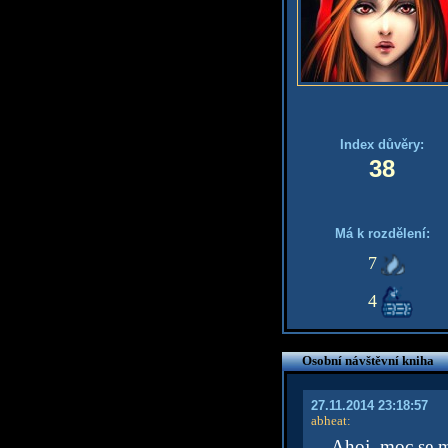
Index důvěry:
38
Má k rozdělení:
7
4
Osobní návštěvní kniha
27.11.2014 23:18:57
abheat
:
Ahoj, moc se mi