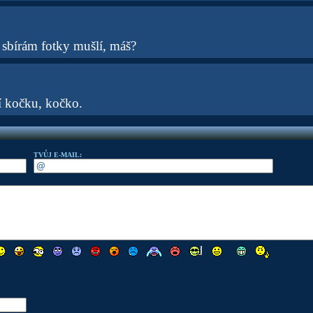
ě sbírám fotky mušlí, máš?
í kočku, kočko.
TVŮJ E-MAIL: