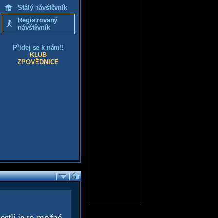
Stálý návštěvník
Registrovaný
návštěvník
Přidej se k nám!!
KLUB
ZPOVĚDNICE
estli je to možné.