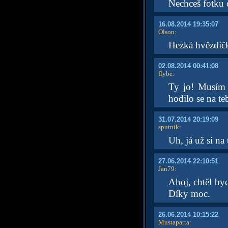
Nechceš fotku
16.08.2014 19:35:07
Olson
:
Hezká hvězdič
02.08.2014 00:41:08
flybe
:
Ty jo! Musím t
hodilo se na t
31.07.2014 20:19:09
sputnik
:
Uh, já už si na
27.06.2014 22:10:51
Jan79
:
Ahoj, chtěl by
Díky moc.
26.06.2014 10:15:22
Mustaparta
: