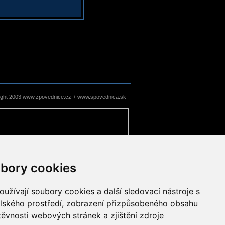
ight 2003 www.zpovednice.cz + www.spovednica.sk
bory cookies
užívají soubory cookies a další sledovací nástroje s
elského prostředí, zobrazení přizpůsobeného obsahu
těvnosti webových stránek a zjištění zdroje