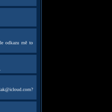
dle odkazu mě to
.
zulak@icloud.com?