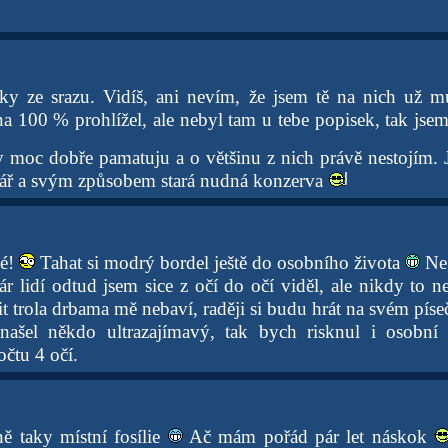
tky ze srazu. Vidíš, ani nevím, že jsem tě na nich už m
 na 100 % prohlížel, ale nebyl tam u tebe popisek, tak jsem 
y moc dobře pamatuju a o většinu z nich právě nestojím. J
tář a svým způsobem stará nudná konzerva
éé!
Tahat si modrý bordel ještě do osobního života
Ne,
r lidí odtud jsem sice z očí do očí viděl, ale nikdy to n
t trola drbama mě nebaví, raději si budu hrát na svém pís
ašel někdo ultrazajímavý, tak bych risknul i osobní s
čtu 4 očí.
tně taky místní fosílie
Ač mám pořád pár let náskok