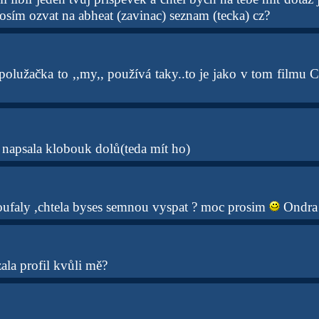
osím ozvat na abheat (zavinac) seznam (tecka) cz?
polužačka to ,,my,, používá taky..to je jako v tom filmu 
 napsala klobouk dolů(teda mít ho)
oufaly ,chtela byses semnou vyspat ? moc prosim
Ondra
ala profil kvůli mě?