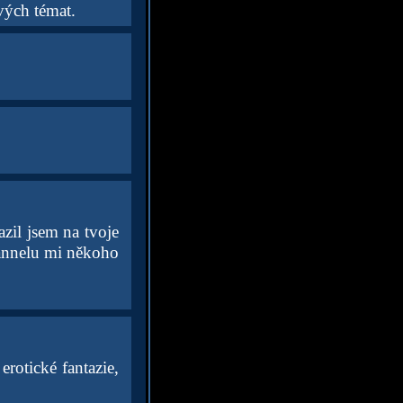
vých témat.
zil jsem na tvoje
hannelu mi někoho
rotické fantazie,