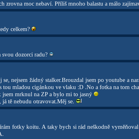
ech zrovna moc nebaví. Příliš mnoho balastu a málo zajíma
tedy celkem?
 svou dozorci radu?
se, nejsem žádný stalker.Brouzdal jsem po youtube a nara
s tou mladou cigánkou ve vlaku :D .No a fotka na tom c
k jsem mrknul na ZP a bylo mi to jasný
, já tě nebudu otravovat.Měj se.
írám fotky koitu. A taky bych si rád neškodně vyměňoval e
A.