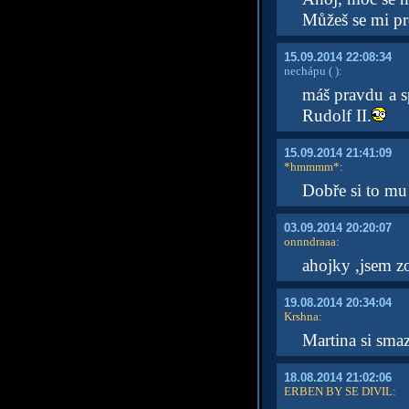
Můžeš se mi pr
15.09.2014 22:08:34
nechápu
( )
:
máš pravdu a s
Rudolf II.
15.09.2014 21:41:09
*hmmmm*
:
Dobře si to mu
03.09.2014 20:20:07
onnndraaa
:
ahojky ,jsem z
19.08.2014 20:34:04
Krshna
:
Martina si smaz
18.08.2014 21:02:06
ERBEN BY SE DIVIL
: