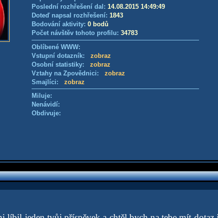
Poslední rozhřešení dal:
14.08.2015 14:49:49
Doteď napsal rozhřešení:
1843
Bodování aktivity:
0 bodů
Počet návštěv tohoto profilu:
34783
Oblíbené WWW:
Vstupní dotazník:
zobraz
Osobní statistiky:
zobraz
Vztahy na Zpovědnici:
zobraz
Smajlíci:
zobraz
Miluje:
Nenávidí:
Obdivuje:
 líbil jeden tvůj příspěvek a chtěl bych na tebe mít dotaz j