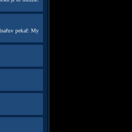
Cisařuv pekař: My