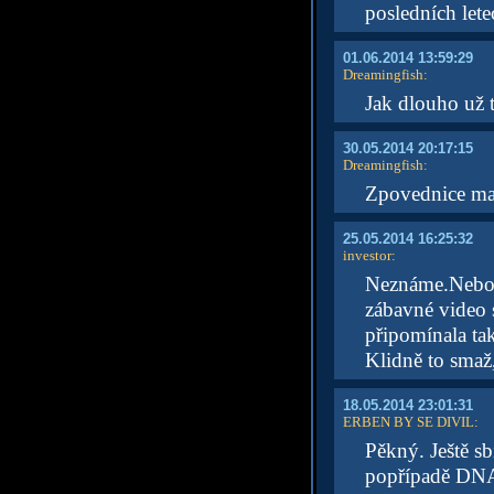
posledních let
01.06.2014 13:59:29
Dreamingfish
:
Jak dlouho už 
30.05.2014 20:17:15
Dreamingfish
:
Zpovednice ma
25.05.2014 16:25:32
investor
:
Neznáme.Neboj 
zábavné video 
připomínala ta
Klidně to smaž
18.05.2014 23:01:31
ERBEN BY SE DIVIL
:
Pěkný. Ještě sb
popřípadě DN