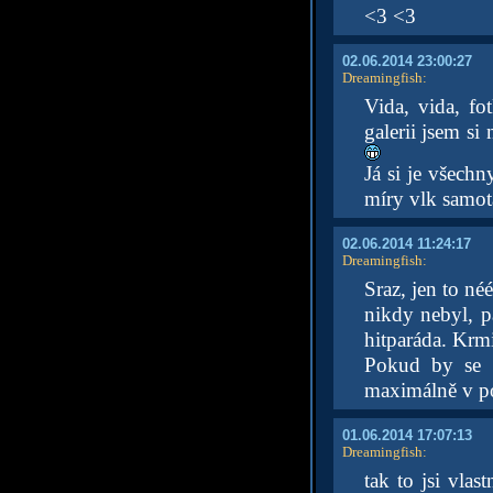
<3 <3
02.06.2014 23:00:27
Dreamingfish
:
Vida, vida, fo
galerii jsem si
Já si je všechn
míry vlk samo
02.06.2014 11:24:17
Dreamingfish
:
Sraz, jen to né
nikdy nebyl, pá
hitparáda. Krmi
Pokud by se n
maximálně v po
01.06.2014 17:07:13
Dreamingfish
:
tak to jsi vlas