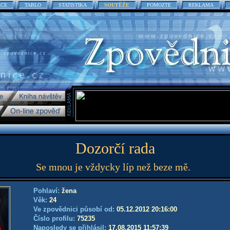
ACE
TABLO
STATISTIKA
SOUTĚŽE
POMOZTE
REKLAMA
Dozorčí rada
Se mnou je vždycky líp než beze mě.
Pohlaví:
žena
Věk:
24
Ve zpovědnici působí od:
05.12.2012 20:16:00
Číslo profilu:
75235
Naposledy se přihlásil:
17.08.2015 11:57:39