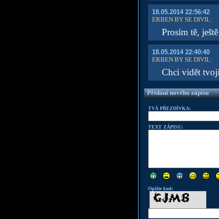
18.05.2014 22:56:42
ERBEN BY SE DIVIL
:
Prosím tě, ješt
18.05.2014 22:40:40
ERBEN BY SE DIVIL
:
Chci vidět tvoj
Přidání nového zápisu
TVÁ PŘEZDÍVKA:
TEXT ZÁPISU:
Opište kod: