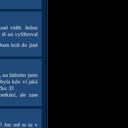
usel vidět. Jednu
tě asi vyfiltroval
sem holt do jisté
 na žádném jsem
ebyla kdo ví jaká
ečku :D
etkání, ale zase
Jen mě to tu v