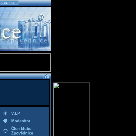
KONTAKT
V.I.P.
Moderátor
Člen klubu
Zpovědnice