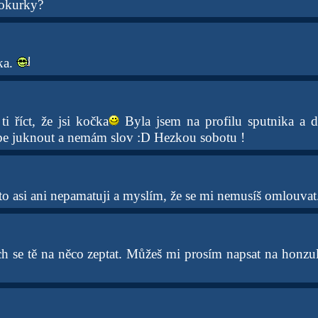
 okurky?
ka.
i říct, že jsi kočka
Byla jsem na profilu sputnika a 
ebe juknout a nemám slov :D Hezkou sobotu !
 to asi ani nepamatuji a myslím, že se mi nemusíš omlouvat
ch se tě na něco zeptat. Můžeš mi prosím napsat na hon