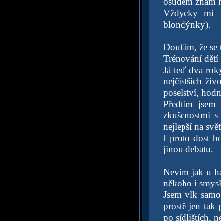
osudem znám h
Vždycky mi j
blondýnky).
Doufám, že se t
Trénování dětí 
Já teď dva rok
nejčistších živ
poselství, hodn
Předtím jsem
zkušenostmi s 
nejlepší na svě
I proto dost b
jinou debatu.
Nevím jak u há
někoho i smysl
Jsem vlk samot
prostě jen tak 
po sídlištích, 