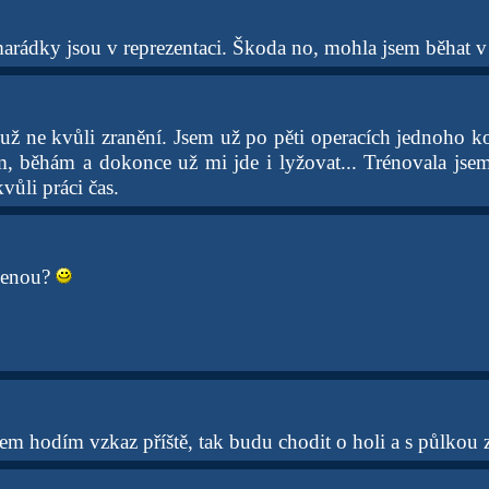
arádky jsou v reprezentaci. Škoda no, mohla jsem běhat v 
už ne kvůli zranění. Jsem už po pěti operacích jednoho k
m, běhám a dokonce už mi jde i lyžovat... Trénovala jsem
vůli práci čas.
ázenou?
sem hodím vzkaz příště, tak budu chodit o holi a s půlkou