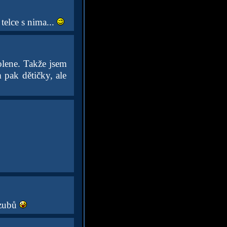
telce s nima...
olene. Takže jsem
 pak dětičky, ale
 zubů