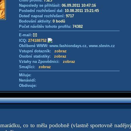
Číslo profilu:
7325
Naposledy se přihlásil:
06.09.2011 10:47:16
Poslední rozhřešení dal:
10.08.2011 15:21:45
Doteď napsal rozhřešení:
9717
Bodování aktivity:
0 bodů
Počet návštěv tohoto profilu:
74382
E-mail:
ICQ:
274188752
Oblíbené WWW: www.fashiondays.cz, www.slevin.cz
Vstupní dotazník:
zobraz
Osobní statistiky:
zobraz
Vztahy na Zpovědnici:
zobraz
Smajlíci:
zobraz
Miluje:
Nenávidí:
Obdivuje:
rádku, co to měla podobně (vlastně sportovně nadějný