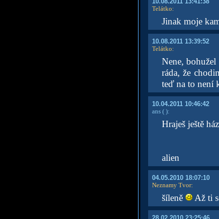
10.08.2011 13:41:38
Telátko
:
Jinak moje kam
10.08.2011 13:39:52
Telátko
:
Nene, bohužel 
ráda, že chodi
teď na to není k
10.04.2011 10:46:42
ans
( )
:
Hraješ ještě h
alien
04.05.2010 18:07:10
Neznamy Tvor
:
šíleně
Až ti 
28.02.2010 23:25:46