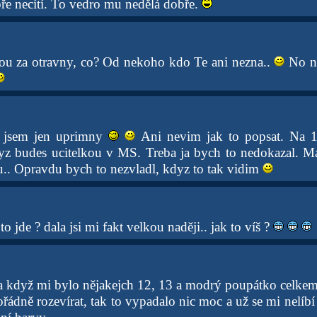
e necítí. To vedro mu nedělá dobře.
ou za otravny, co? Od nekoho kdo Te ani nezna..
No ni
 jsem jen uprimny
Ani nevim jak to popsat. Na 
yz budes ucitelkou v MS. Treba ja bych to nedokazal. 
u.. Opravdu bych to nezvladl, kdyz to tak vidim
o jde ? dala jsi mi fakt velkou naději.. jak to víš ?
la když mi bylo nějakejch 12, 13 a modrý poupátko celkem 
ořádně rozevírat, tak to vypadalo nic moc a už se mi nelíb