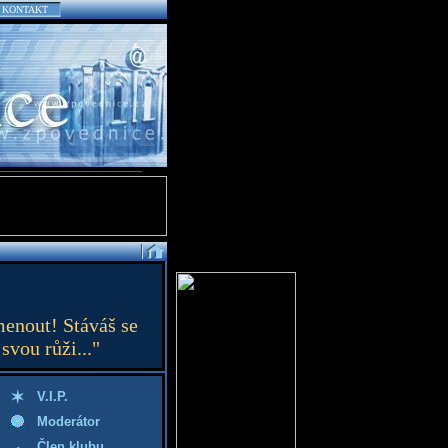
KONTAKT
menout! Stáváš se
svou růži..."
V.I.P.
Moderátor
Člen klubu