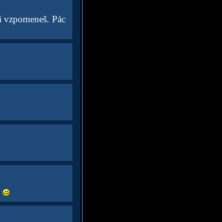
si vzpomeneš. Pác
.