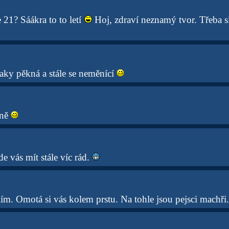
 21? Sáákra to to letí
Hoj, zdraví neznamý tvor. Třeba 
aky pěkná a stále se neměnící
sně
 vás mít stále víc rád.
ím. Omotá si vás kolem prstu. Na tohle jsou pejsci machři