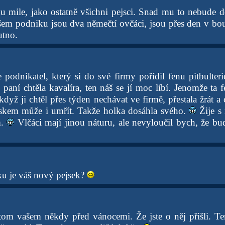
 mile, jako ostatně všichni pejsci. Snad mu to nebude d
em podniku jsou dva němečtí ovčáci, jsou přes den v bo
utno.
 podnikatel, který si do své firmy pořídil fenu pitbulteri
paní chtěla kavalíra, ten náš se jí moc líbí. Jenomže ta f
 když ji chtěl přes týden nechávat ve firmě, přestala žrát a 
teskem může i umřít. Takže holka dosáhla svého.
Žije s 
m.
Vlčáci mají jinou náturu, ale nevyloučil bych, že b
ku je váš nový pejsek?
 tom vašem někdy před vánocemi. Že jste o něj přišli. Te