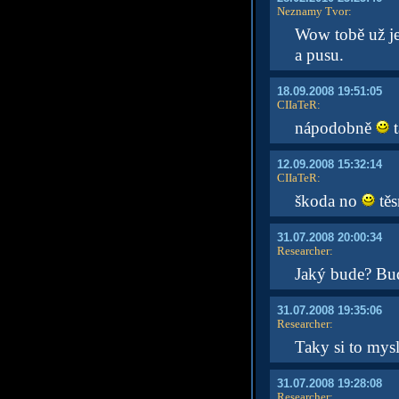
Neznamy Tvor
:
Wow tobě už je
a pusu.
18.09.2008 19:51:05
CIIaTeR
:
nápodobně
t
12.09.2008 15:32:14
CIIaTeR
:
škoda no
tě
31.07.2008 20:00:34
Researcher
:
Jaký bude? Bude
31.07.2008 19:35:06
Researcher
:
Taky si to mysl
31.07.2008 19:28:08
Researcher
: