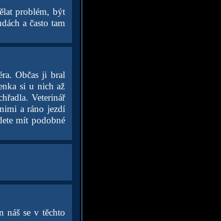
ělat problém, být
udách a často tam
éra. Občas ji bral
enka si u nich až
chřadla. Veterinář
nimi a ráno jezdí
udete mít podobné
n náš se v těchto