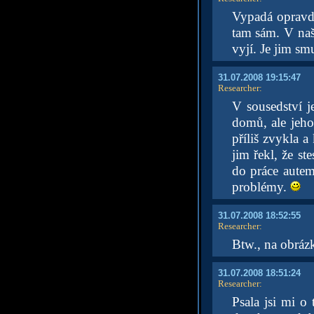
Vypadá opravdu
tam sám. V naš
vyjí. Je jim sm
31.07.2008 19:15:47
Researcher
:
V sousedství je
domů, ale jeho 
příliš zvykla a
jim řekl, že s
do práce aute
problémy.
31.07.2008 18:52:55
Researcher
:
Btw., na obráz
31.07.2008 18:51:24
Researcher
:
Psala jsi mi o