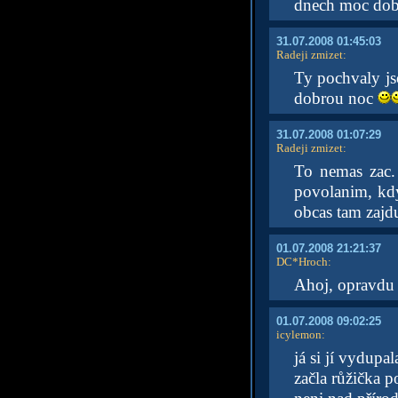
dnech moc dobř
31.07.2008 01:45:03
Radeji zmizet
:
Ty pochvaly js
dobrou noc
31.07.2008 01:07:29
Radeji zmizet
:
To nemas zac.
povolanim, kd
obcas tam zajd
01.07.2008 21:21:37
DC*Hroch
:
Ahoj, opravdu t
01.07.2008 09:02:25
icylemon
:
já si jí vydupa
začla růžička p