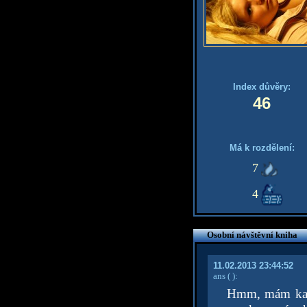
Index důvěry:
46
Má k rozdělení:
7
4
Osobní návštěvní kniha
11.02.2013 23:44:52
ans
( )
:
Hmm, mám kama