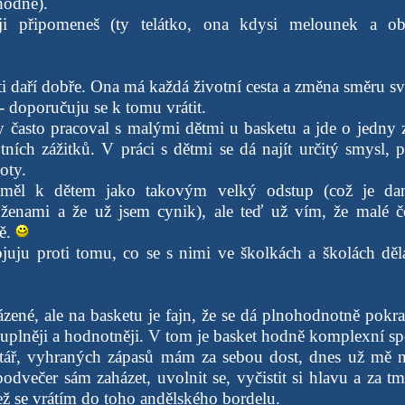
odně).
i připomeneš (ty telátko, ona kdysi melounek a ob
i daří dobře. Ona má každá životní cesta a změna směru sv
- doporučuju se k tomu vrátit.
y často pracoval s malými dětmi u basketu a jde o jedny z
otních zážitků. V práci s dětmi se dá najít určitý smysl, 
oty.
 měl k dětem jako takovým velký odstup (což je d
ženami a že už jsem cynik), ale teď už vím, že malé če
tě.
ojuju proti tomu, co se s nimi ve školkách a školách dělá
zené, ale na basketu je fajn, že se dá plnohodnotně pokr
uplněji a hodnotněji. V tom je basket hodně komplexní spo
ář, vyhraných zápasů mám za sebou dost, dnes už mě nej
podvečer sám zaházet, uvolnit se, vyčistit si hlavu a za t
než se vrátím do toho andělského bordelu.