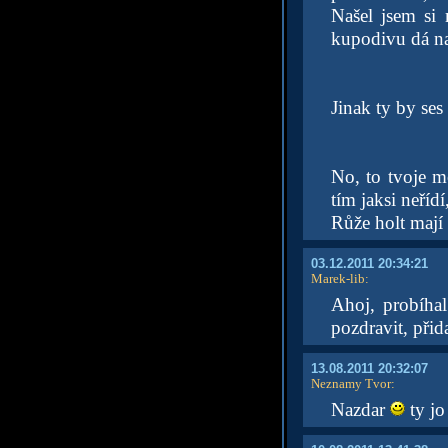
Našel jsem si 
kupodivu dá nají
Jinak ty by ses
No, to tvoje mo
tím jaksi neřídí
Růže holt mají t
03.12.2011 20:34:21
Marek-lib
:
Ahoj, probíhal
pozdravit, při
13.08.2011 20:32:07
Neznamy Tvor
:
Nazdar
ty jo