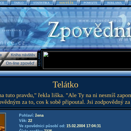
ACE
TABLO
STATISTIKA
SOUTĚŽE
POMOZTE
REKLAMA
Telátko
a tuto pravdu," řekla liška. "Ale Ty na ni nesmíš zapo
vědným za to, cos k sobě připoutal. Jsi zodpovědný za 
Pohlaví:
žena
Věk:
22
Ve zpovědnici působí od:
15.02.2004 17:04:31