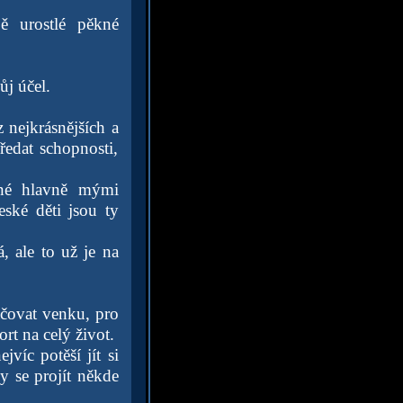
ě urostlé pěkné
ůj účel.
 nejkrásnějších a
předat schopnosti,
ané hlavně mými
ské děti jsou ty
, ale to už je na
ačovat venku, pro
rt na celý život.
víc potěší jít si
my se projít někde