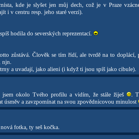
místa, kde je slyšet jen můj dech, což je v Praze vzácné
t i v centru resp. jeho staré verzi).
 spíš hodila do severských reprezentací.
tto zůstává. Člověk se tím řídí, ale tvrdě na to doplácí, 
, njn.
rny a uvadají, jako alieni (i když ti jsou spíš jako cibule).
 jsem okolo Tvého profilu a vidím, že stále žiješ
. 
dat úsměv a zavzpomínat na svou zpovědnicovou minulost
 nová fotka, ty seš kočka.