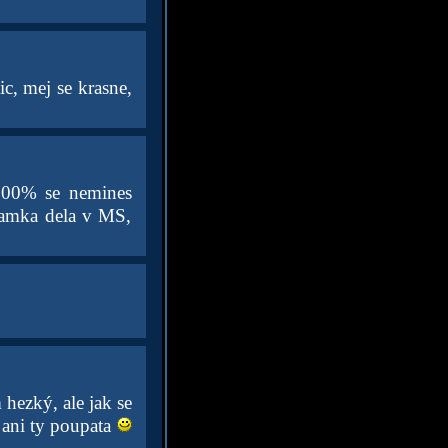
c, mej se krasne,
100% se nemines
Mamka dela v MS,
hezký, ale jak se
í ani ty poupata