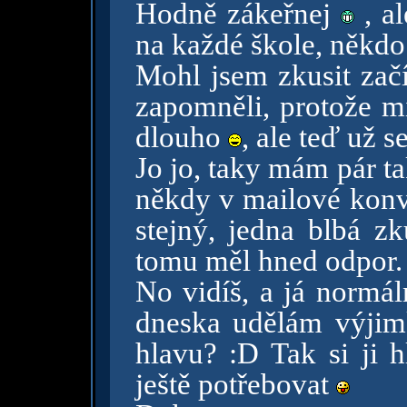
Hodně zákeřnej
, al
na každé škole, někdo
Mohl jsem zkusit zač
zapomněli, protože m
dlouho
, ale teď už 
Jo jo, taky mám pár ta
někdy v mailové kon
stejný, jedna blbá zk
tomu měl hned odpor.
No vidíš, a já normál
dneska udělám výji
hlavu? :D Tak si ji h
ještě potřebovat