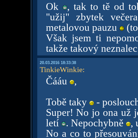
Ok
, tak to tě od 
"užij" zbytek veče
metalovou pauzu
(to
Však jsem ti nepomo
takže takový neznalec
20.03.2016 18:33:38
TinkieWinkie
:
Čááu
,
Tobě taky
- poslouc
Super! No jo ona už j
letí
. Nepochybně
, 
No a co to přesouván