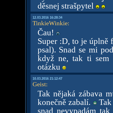
děsnej strašpytel
12.03.2016 16:28:34
TinkieWinkie
:
Čau!
Super :D, to je úplně 
psal). Snad se mi po
když ne, tak ti sem
otázku
10.03.2016 21:12:47
Geist
:
Tak nějaká zábava mu
konečně zabalí.
Tak j
snad nevypadám tak b