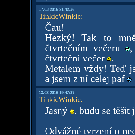
17.03.2016 21:42:36
TinkieWinkie
:
Čau!
Hezký! Tak to mně 
čtvrtečním večeru
,
čtvrteční večer
.
Metalem vždy! Teď js
a jsem z ní celej paf
13.03.2016 19:47:37
TinkieWinkie
:
Jasný
, budu se těšit
Odvážné tvrzení o ne