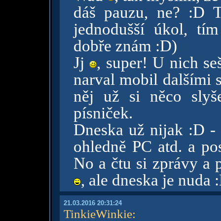
dáš pauzu, ne? :D T
jednodušší úkol, tí
dobře znám :D)
Jj
, super! U nich seš
narval mobil dalšími
něj už si něco sly
písniček.
Dneska už nijak :D - 
ohledně PC atd. a po
No a čtu si zprávy a 
, ale dneska je nuda 
21.03.2016 20:31:24
TinkieWinkie
: