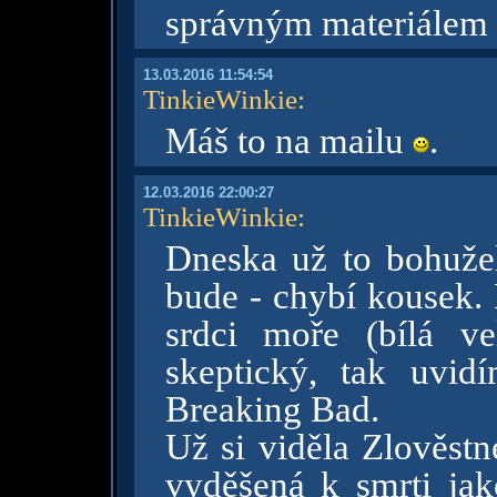
správným materiálem 
13.03.2016 11:54:54
TinkieWinkie
:
Máš to na mailu
.
12.03.2016 22:00:27
TinkieWinkie
:
Dneska už to bohužel 
bude - chybí kousek.
srdci moře (bílá v
skeptický, tak uvi
Breaking Bad.
Už si viděla Zlověst
vyděšená k smrti ja