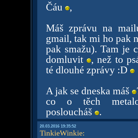
Čáu
,
Máš zprávu na mai
gmail, tak mi ho pak n
pak smažu). Tam je c
domluvit
, než to p
té dlouhé zprávy :D
A jak se dneska máš
co o těch metalo
posloucháš
.
20.03.2016 19:35:52
TinkieWinkie
: