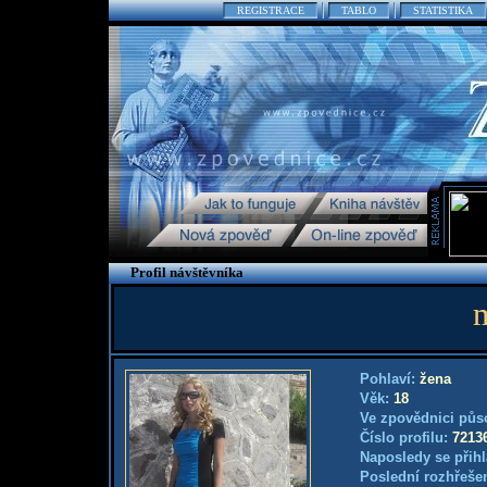
REGISTRACE
TABLO
STATISTIKA
Profil návštěvníka
Pohlaví:
žena
Věk:
18
Ve zpovědnici půs
Číslo profilu:
7213
Naposledy se přihl
Poslední rozhřešen