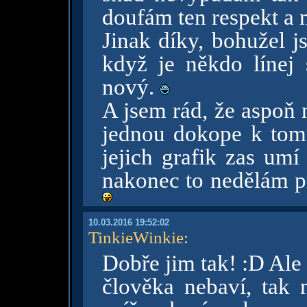
doufám ten respekt a 
Jinak díky, bohužel j
když je někdo línej 
nový.
A jsem rád, že aspoň 
jednou dokope k tom
jejich grafik zas um
nakonec to nedělám pr
10.03.2016 19:52:02
TinkieWinkie
:
Dobře jim tak! :D Ale
člověka nebaví, tak 