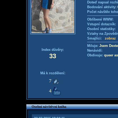
Doteď napsal rozh
Bodování aktivity:
Počet návštěv toho
Oblíbené WWW:
Vstupní dotazník
Osobní statistiky
Vztahy na Zpověd
Smajlíci:
zobraz
Miluje:
Jsem Dexte
Index důvěry:
Nenávidí:
33
Obdivuje:
queer as
Má k rozdělení:
7
4
Osobní návštěvní kniha