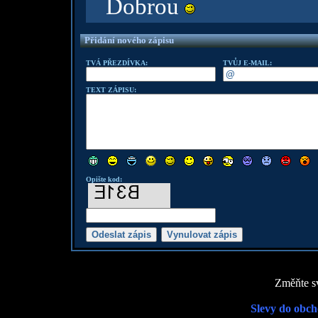
Dobrou
Přidání nového zápisu
TVÁ PŘEZDÍVKA:
TVŮJ E-MAIL:
TEXT ZÁPISU:
Opište kod:
Změňte sv
Slevy do obch