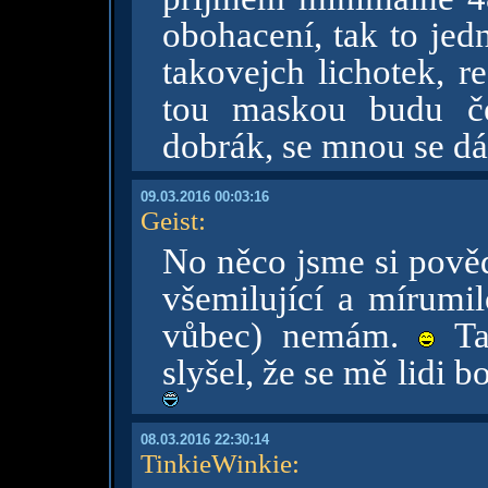
obohacení, tak to jed
takovejch lichotek, r
tou maskou budu č
dobrák, se mnou se dá
09.03.2016 00:03:16
Geist
:
No něco jsme si povědě
všemilující a mírumi
vůbec) nemám.
Tak
slyšel, že se mě lidi b
08.03.2016 22:30:14
TinkieWinkie
: