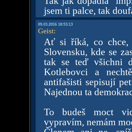
Tak jak dopadla "im
jsem ti palce, tak dou
09.03.2016 18:53:13
Geist
:
Ať si říká, co chce
Slovensku, kde se zas
tak se teď všichni d
Kotlebovci a necht
antifašisti sepisují p
Najednou ta demokrac
To budeš moct vi
vypravím, nemám moc