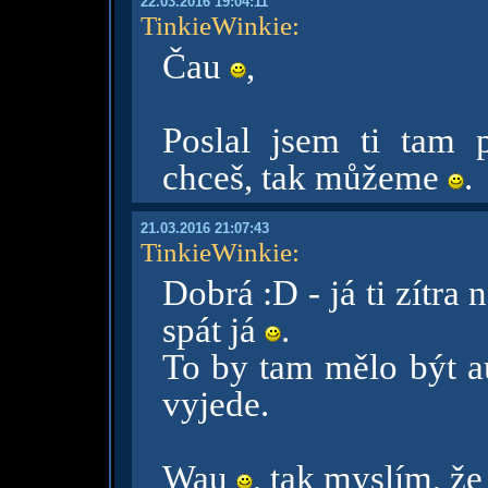
22.03.2016 19:04:11
TinkieWinkie
:
Čau
,
Poslal jsem ti tam p
chceš, tak můžeme
.
21.03.2016 21:07:43
TinkieWinkie
:
Dobrá :D - já ti zítra 
spát já
.
To by tam mělo být au
vyjede.
Wau
, tak myslím, že