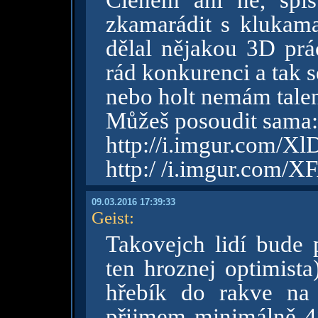
Členem ani ne, spí
zkamarádit s klukama
dělal nějakou 3D prác
rád konkurenci a tak s
nebo holt nemám tale
Můžeš posoudit sama:
http://i.imgur.com/X
http:/ /i.imgur.com/
09.03.2016 17:39:33
Geist
:
Takovejch lidí bude 
ten hroznej optimista
hřebík do rakve na 
přijmem minimálně 48