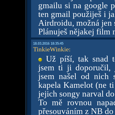
gmailu si na google p
ten gmail použiješ i j
Airdroidu, možná jen 
Plánuješ nějakej film
18.03.2016 18:35:45
TinkieWinkie
:
Už píší, tak snad 
jsem ti ji doporučil,
jsem našel od nich 
kapela Kamelot (ne ti
jejich songy narval d
To mě rovnou napad
přesouváním z NB do m