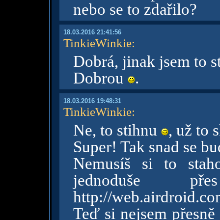
nebo se to zdařilo?
18.03.2016 21:41:56
TinkieWinkie
:
Dobrá, jinak jsem to s
Dobrou
.
18.03.2016 19:48:31
TinkieWinkie
:
Ne, to stihnu
, už to
Super! Tak snad se bud
Nemusíš si to stah
jednoduše pře
http://web.airdroid.c
Teď si nejsem přesně j