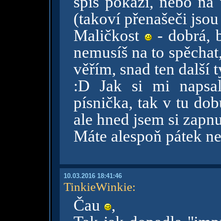
spíš pokazí, nebo na 
(takoví přenašeči jsou
Maličkost
- dobrá, 
nemusíš na to spěchat, 
věřím, snad ten další 
:D Jak si mi napsa
písnička, tak v tu do
ale hned jsem si zapnu
Máte alespoň pátek ne
10.03.2016 18:41:46
TinkieWinkie
:
Čau
,