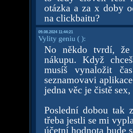
otázka a za x doby 
na clickbaitu?
09.08.2024 11:44:21
Vylity geniu
( )
:
No někdo tvrdí, že
nákupu. Když chceš
musíš vynaložit ča
seznamovavi aplikace
jedna věc je čistě sex,
Poslední dobou tak 
třeba jestli se mi vypl
účetní hodnota bude s