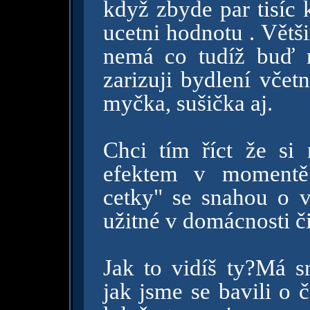
když zbyde par tisíc 
ucetni hodnotu . Větši
nemá co tudíž buď m
zarizuji bydlení včet
myčka, sušička aj.
Chci tím říct že si 
efektem v momentě 
cetky" se snahou o v
užitné v domácnosti či
Jak to vidíš ty?Má s
jak jsme se bavili o 