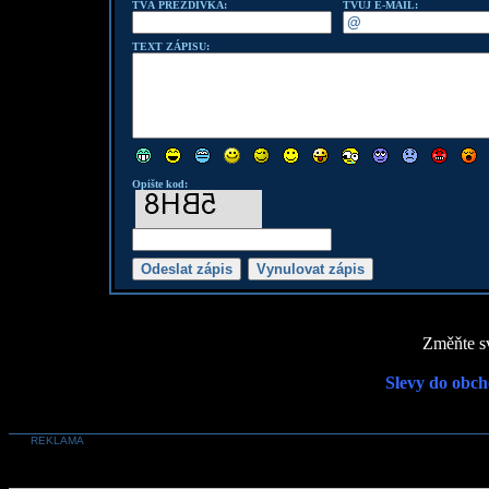
TVÁ PŘEZDÍVKA:
TVŮJ E-MAIL:
TEXT ZÁPISU:
Opište kod:
Změňte sv
Slevy do obch
REKLAMA