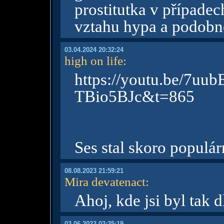
prostitutka v případec
vztahu hypa a podobně
03.04.2024 20:32:24
high on life
:
https://youtu.be/7
TBio5BJc&t=865
Ses stal skoro populár
08.08.2023 21:59:21
Mira devatenact
:
Ahoj, kde jsi byl tak
03.06.2023 02:25:19