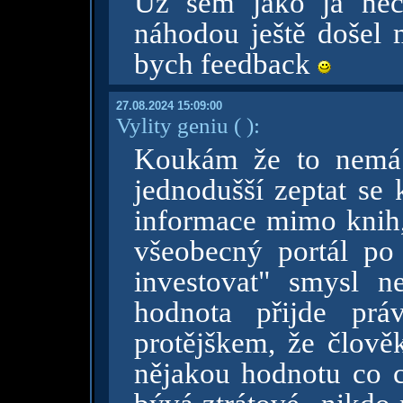
Už sem jako já nec
náhodou ještě došel 
bych feedback
27.08.2024 15:09:00
Vylity geniu
( )
:
Koukám že to nemá 
jednodušší zeptat se 
informace mimo knih,
všeobecný portál po 
investovat" smysl n
hodnota přijde pr
protějškem, že člověk
nějakou hodnotu co c