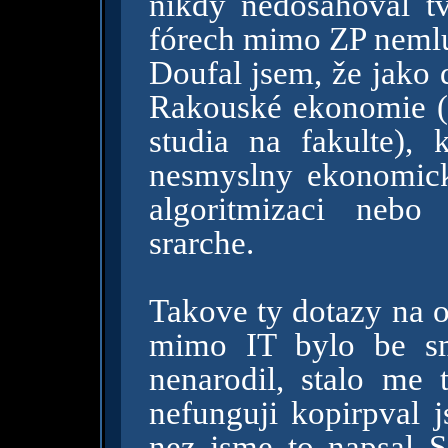
nikdy nedosahoval t
fórech mimo ZP neml
Doufal jsem, že jako 
Rakouské ekonomie (
studia na fakulte),
nesmyslny ekonomick
algoritmizaci neb
srarche.
Takove ty dotazy na o
mimo IT bylo be sm
nenarodil, stalo me
nefunguji kopirpval 
nez jsme to napsal 