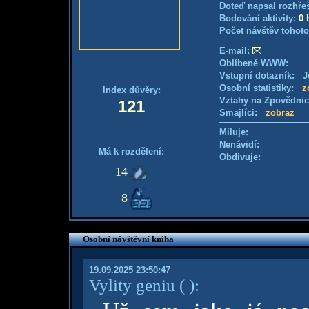
Doteď napsal rozhře
Bodování aktivity:
0 
Počet návštěv tohoto
E-mail:
Oblíbené WWW:
Vstupní dotazník: Je
Osobní statistiky:
z
Index důvěry:
Vztahy na Zpovědni
121
Smajlíci:
zobraz
Miluje:
Nenávidí:
Má k rozdělení:
Obdivuje:
14
8
Osobní návštěvní kniha
19.09.2025 23:50:47
Vylity geniu
( )
: