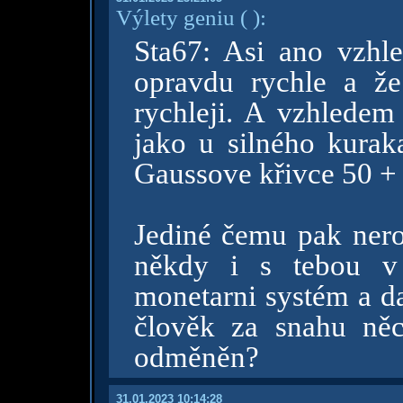
Výlety geniu
( )
:
Sta67: Asi ano vzhl
opravdu rychle a že 
rychleji. A vzhledem
jako u silného kuraka
Gaussove křivce 50 +
Jediné čemu pak ner
někdy i s tebou v 
monetarni systém a da
člověk za snahu něc
odměněn?
31.01.2023 10:14:28