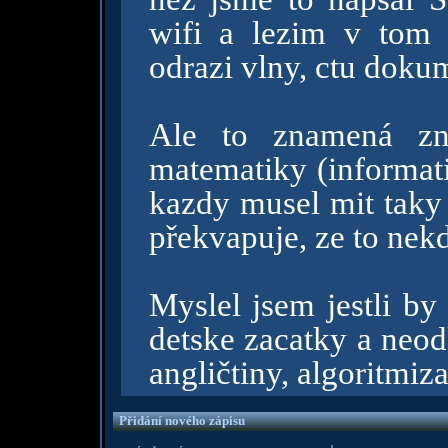
wifi a lezim v tom
odrazi vlny, ctu dokum
Ale to znamená zna
matematiky (informatik
kazdy musel mit taky 
překvapuje, ze to nekd
Myslel jsem jestli by
detske zacatky a neo
angličtiny, algoritmiz
Přidání nového zápisu