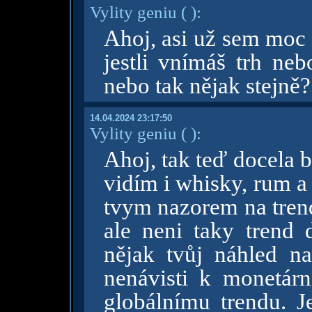
Vylity geniu
( )
:
Ahoj, asi už sem moc 
jestli vnímáš trh ne
nebo tak nějak stejně?
14.04.2024 23:17:50
Vylity geniu
( )
:
Ahoj, tak teď docela 
vidím i whisky, rum a
tvym nazorem na trend 
ale neni taky trend 
nějak tvůj náhled n
nenávisti k monetárn
globálnímu trendu. J