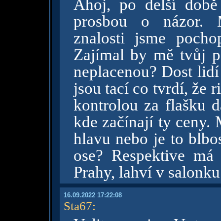
Ahoj, po delší době
prosbou o názor. 
znalosti jsme pocho
Zajímal by mě tvůj p
neplacenou? Dost lidí
jsou tací co tvrdí, že 
kontrolou za flašku 
kde začínají ty ceny. 
hlavu nebo je to blbos
ose? Respektive má 
Prahy, lahví v salonku
16.09.2022 17:22:08
Sta67
: