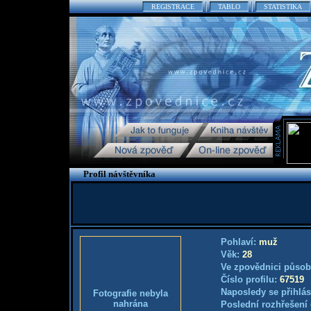
REGISTRACE
TABLO
STATISTIKA
Profil návštěvníka
Pohlaví:
muž
Věk:
28
Ve zpovědnici působ
Číslo profilu:
67519
Naposledy se přihlás
Fotografie nebyla
nahrána
Poslední rozhřešení 