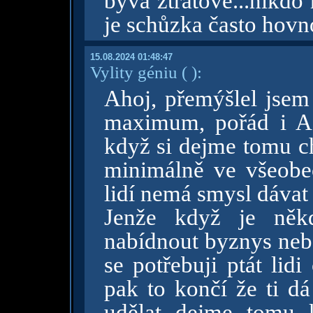
bývá ztrátové...nikdo 
je schůzka často hovno
15.08.2024 01:48:47
Vylity géniu
( )
:
Ahoj, přemýšlel jsem 
maximum, pořád i AI
když si dejme tomu ch
minimálně ve všeobec
lidí nemá smysl dávat
Jenže když je ně
nabídnout byznys nebo 
se potřebuji ptát lid
pak to končí že ti d
udělat dejme tomu 