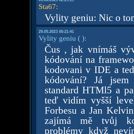
Sta67
:
Vylity geniu: Nic o t
29.05.2023 00:21:41
Vylity geniu
( )
:
Čus , jak vnímáš výv
kódování na framewor
kodovani v IDE a teď
kódování? Já jsem
standard HTMl5 a pa
teď vidím vyšší lev
Forbesu a Jan Kelvin
zajímá mě tvůj ko
problémy když nev