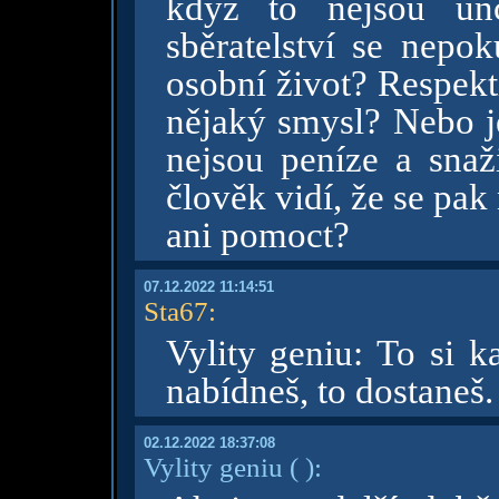
když to nejsou unc
sběratelství se nepo
osobní život? Respekt
nějaký smysl? Nebo je
nejsou peníze a snaži
člověk vidí, že se pa
ani pomoct?
07.12.2022 11:14:51
Sta67
:
Vylity geniu: To si 
nabídneš, to dostaneš.
02.12.2022 18:37:08
Vylity geniu
( )
: