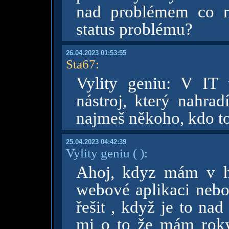
nad problémem co n
status problému?
26.04.2023 01:53:55
Sta67
:
Vylity geniu: V IT 
nástroj, který nahrad
najmeš někoho, kdo 
25.04.2023 04:42:39
Vylity geniu
( )
:
Ahoj, kdyz mám v hl
webové aplikaci nebo
řešit , když je to na
mi o to že mám rok