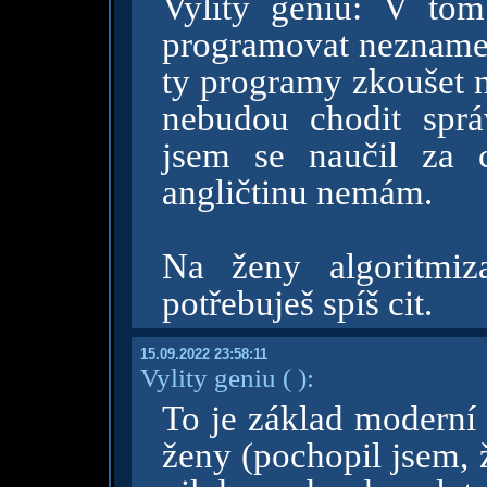
Vylity geniu: V tom
programovat neznamená
ty programy zkoušet 
nebudou chodit sprá
jsem se naučil za 
angličtinu nemám.
Na ženy algoritmiz
potřebuješ spíš cit.
15.09.2022 23:58:11
Vylity geniu
( )
:
To je základ moderní 
ženy (pochopil jsem, ž