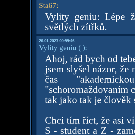
Sta67
:
Vylity geniu: Lépe ží
světlých zítřků.
26.01.2023 00:59:46
Vylity geniu
( )
:
Ahoj, rád bych od teb
jsem slyšel názor, že
čas "akademick
"schoromaždovaním cet
tak jako tak je člověk
Chci tím říct, že asi 
S - student a Z - zam