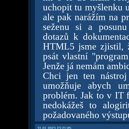
uchopit tu myšlenku u
ale pak narážím na p
seženu si a posunu
dotazů k dokumentac
HTML5 jsme zjistil, 
psát vlastní "program
Jenže já nemám ambice
Chci jen ten nástroj
umožňuje abych umě
problém. Jak to v IT 
nedokážeš to alogir
požadovaného výstup
31.01.2023 23:21:05