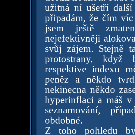
užitná ní ušetří dalš
připadám, že čím víc
jsem ještě zmaten
nejefektivněji alokov
svůj zájem. Stejně 
protostrany, když 
respektive indexu m
peněz a někdo tvrd
nekinecna někdo zase 
hyperinflaci a máš v 
seznamování, příp
obdobné.
Z toho pohledu by