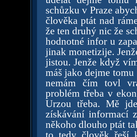
schůzku v Praze abyc
člověka ptát nad ráme
že ten druhý nic že s
hodnotné infor u zapa
jinak monetizije. Jen
jistou. Jenže když vím
máš jako dejme tomu 
nemám čím tovl vrá
problém třeba v ekon
Urzou třeba. Mě jd
získávání informací
někoho dlouho ptát tak
to tedy člověk řeší