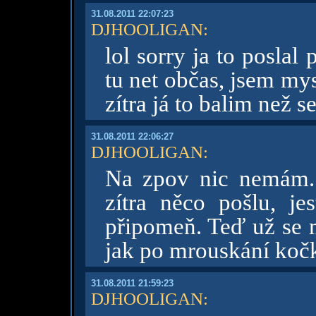
31.08.2011 22:07:23
DJHOOLIGAN
:
lol sorry ja to poslal
tu net občas, jsem mysl
zítra já to balim než s
31.08.2011 22:06:27
DJHOOLIGAN
:
Na zpov nic nemám. 
zítra něco pošlu, je
připomeň. Teď už se m
jak po mrouskání koč
31.08.2011 21:59:23
DJHOOLIGAN
: