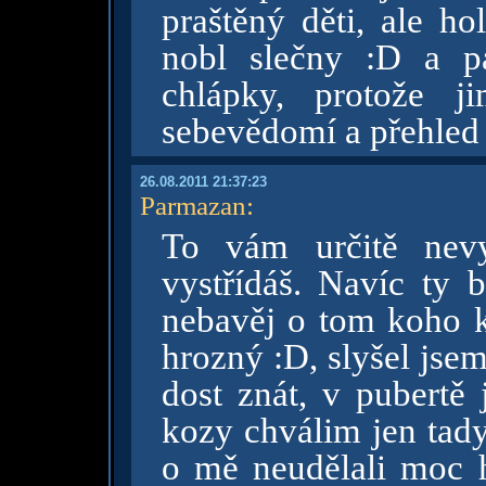
praštěný děti, ale ho
nobl slečny :D a p
chlápky, protože j
sebevědomí a přehled 
26.08.2011 21:37:23
Parmazan
:
To vám určitě nevy
vystřídáš. Navíc ty 
nebavěj o tom koho ko
hrozný :D, slyšel jsem
dost znát, v pubertě 
kozy chválim jen tady
o mě neudělali moc 