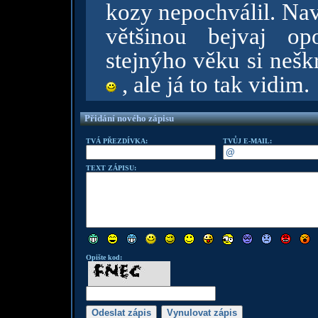
kozy nepochválil. Navíc
většinou bejvaj op
stejnýho věku si neškr
, ale já to tak vidim.
Přidání nového zápisu
TVÁ PŘEZDÍVKA:
TVŮJ E-MAIL:
TEXT ZÁPISU:
Opište kod: