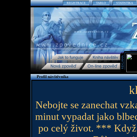
REGISTRACE
TABLO
STATISTIKA
Profil návštěvníka
k
Nebojte se zanechat vzka
minut vypadat jako blbe
po celý život. *** Když