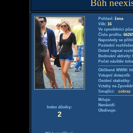
Bůh neexist
Pohlaví:
žena
Věk:
16
Ve zpovědnici půs
Číslo profilu:
6626
Naposledy se přihl
Poslední rozhřešen
Doteď napsal rozh
Bodování aktivity:
Počet návštěv toho
Oblíbené WWW: htt
Vstupní dotazník
Osobní statistiky
Vztahy na Zpověd
Smajlíci:
zobraz
Miluje:
Nenávidí:
Index důvěry:
Obdivuje:
2