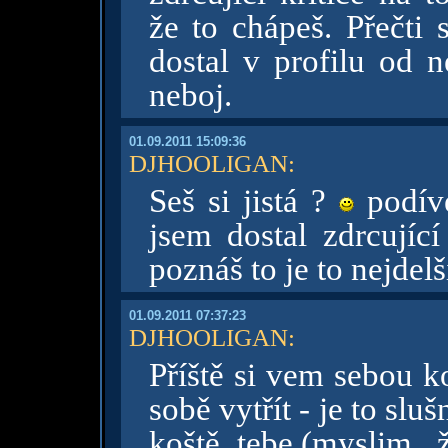
že to chápeš. Přečti 
dostal v profilu od n
neboj.
01.09.2011 15:09:36
DJHOOLIGAN
:
Seš si jistá ?
podíve
jsem dostal zdrcující
poznáš to je to nejdel
01.09.2011 07:37:23
DJHOOLIGAN
:
Příště si vem sebou k
sobě vytřít - je to sluš
koště tebe,(myslim, 