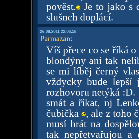
pověst.
Je to jako s 
slušnch doplácí.
26.08.2011 22:08:58
Parmazan
:
Víš přece co se říká 
blondýny ani tak nelíb
se mi líběj černý vla
vždycky bude lepší j
rozhovoru netýká :D. 
smát a říkat, nj Lenk
čubička
, ale z toho
musí hrát na dospělou
tak nepřetvařujou a 