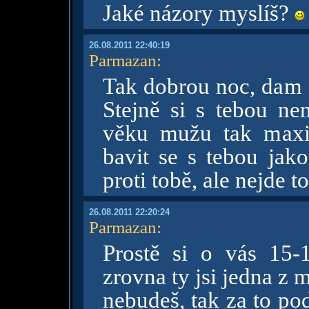
Jaké názory myslíš?
26.08.2011 22:40:19
Parmazan
:
Tak dobrou noc, dam f
Stejně si s tebou ne
věku mužu tak maxim
bavit se s tebou ja
proti tobě, ale nejde t
26.08.2011 22:20:24
Parmazan
:
Prostě si o vás 15-
zrovna ty jsi jedna z 
nebudeš, tak za to po