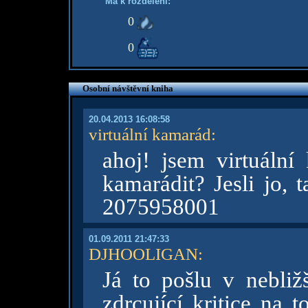
Má k rozdělení:
0
0
Osobní návštěvní kniha
20.04.2013 16:08:58
virtuální kamarád
:
ahoj! jsem virtuáln
kamarádit? Jesli jo, 
2075958001
01.09.2011 21:47:33
DJHOOLIGAN
:
Já to pošlu v nebliž
zdrcující kritice na 