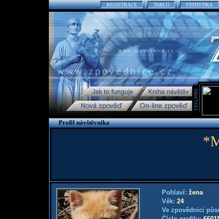
REGISTRACE
TABLO
STATISTIKA
Profil návštěvníka
*M
Pohlaví:
žena
Věk:
24
Ve zpovědnici půs
Číslo profilu:
6601