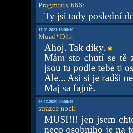
Pragmatix 666
:
Ty jsi tady poslední d
17.01.2021 13:00:40
Muad*Dib
:
Ahoj. Tak díky.
Mám sto chutí se tě z
jsou tu podle tebe ti os
Ale... Asi si je radši n
Maj sa fajně.
26.12.2020 20:50:49
strazce noci
:
MUSI!!! jen jsem chte
neco osobniho je na 