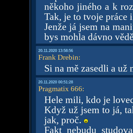
někoho jiného a k ro
Tak, je to tvoje práce 
Jenže já jsem na mani
bys mohla dávno vědě
20.11.2020 13:58:56
Frank Drebin
:
Si na mě zasedli a u
20.11.2020 00:51:28
Pragmatix 666
:
Hele mili, kdo je love
Když už jsem to já, ta
jak, proč.
Fakt nebudu studova