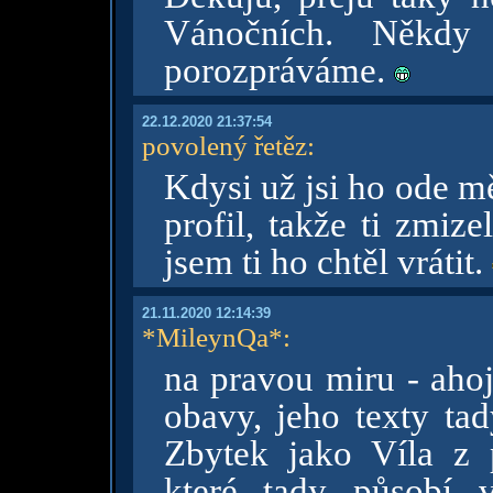
Vánočních. Někd
porozpráváme.
22.12.2020 21:37:54
povolený řetěz
:
Kdysi už jsi ho ode m
profil, takže ti zmize
jsem ti ho chtěl vrátit.
21.11.2020 12:14:39
*MileynQa*
:
na pravou miru - ahoj
obavy, jeho texty ta
Zbytek jako Víla z p
které tady působí v