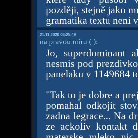
později, stejně jako m
gramatika textu není 
21.11.2020 03:25:49
na pravou miru
( )
:
Jo, superdominant 
nesmis pod prezdivkou
panelaku v 1149684 t
"Tak to je dobre a prej
pomahal odkojit stov
zadna legrace... Na dr
ze ackoliv kontakt 
materske mleko nic 