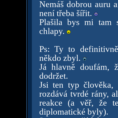
Nemáš dobrou auru a
není třeba šířit.
Plašila bys mi tam s
chlapy.
Ps: Ty to definitiv
někdo zbyl.
Já hlavně doufám, ž
dodržet.
Jsi ten typ člověka,
rozdává tvrdé rány, a
reakce (a věř, že t
diplomatické byly).