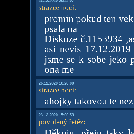
26.12.2020 20:22:07
strazce noci
:
promin pokud ten vek 
psala na
Diskuze č.1153934 ,as
asi nevis 17.12.201
jsme se k sobe jeko p
ona me
26.12.2020 18:28:00
strazce noci
:
ahojky takovou te ne
23.12.2020 15:06:53
povolený řetěz
:
Děkuju, přeju taky h