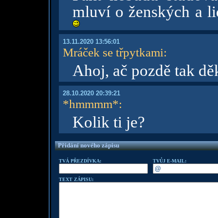
mluví o ženských a li
13.11.2020 13:56:01
Mráček se třpytkami
:
Ahoj, ač pozdě tak dě
28.10.2020 20:39:21
*hmmmm*
:
Kolik ti je?
Přidání nového zápisu
TVÁ PŘEZDÍVKA:
TVŮJ E-MAIL:
TEXT ZÁPISU: