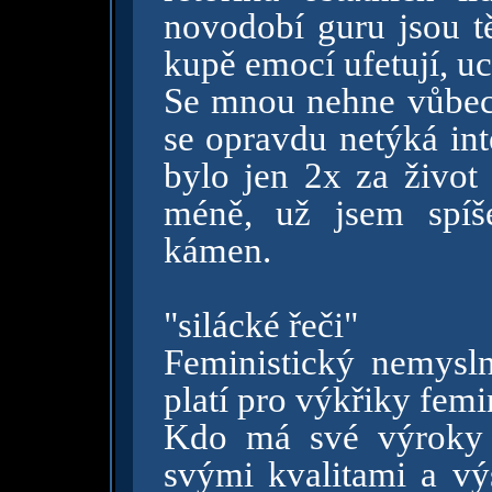
novodobí guru jsou tě
kupě emocí ufetují, uc
Se mnou nehne vůbec 
se opravdu netýká inte
bylo jen 2x za život 
méně, už jsem spíš
kámen.
"silácké řeči"
Feministický nemysl
platí pro výkřiky femi
Kdo má své výroky 
svými kvalitami a vý