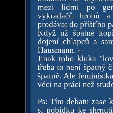
mezi lidmi po gen
vykradačů hrobů a
prodávat do příštího 
Když už špatné kopi
dojení chlapců a sa
Hausmann.
Jinak toho kluka "lo
třeba to není špatný 
špatně. Ale feministk
věci na práci než stud
Ps: Tím debatu zase k
si pobídku ke shrnu