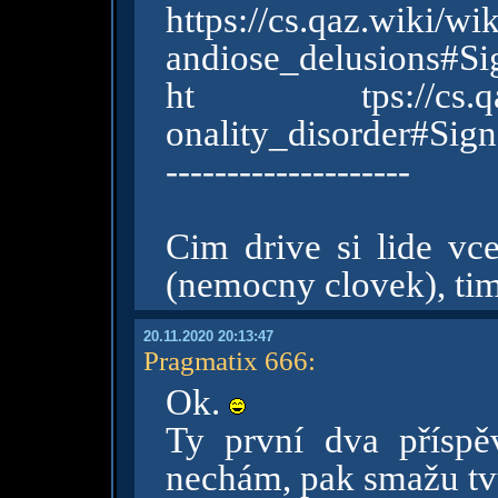
https://cs.qaz.wiki/wi
andiose_delusions#S
ht tps://cs.qaz.wi
onality_disorder#Si
--------------------
Cim drive si lide vc
(nemocny clovek), tim 
20.11.2020 20:13:47
Pragmatix 666
:
Ok.
Ty první dva příspě
nechám, pak smažu tvů