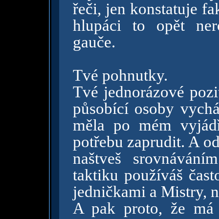
řeči, jen konstatuje f
hlupáci to opět ner
gauče.
Tvé pohnutky.
Tvé jednorázové pozi
působící osoby vycház
měla po mém vyjádř
potřebu zaprudit. A od
naštveš srovnávání
taktiku používáš čast
jedničkami a Mistry, 
A pak proto, že má 