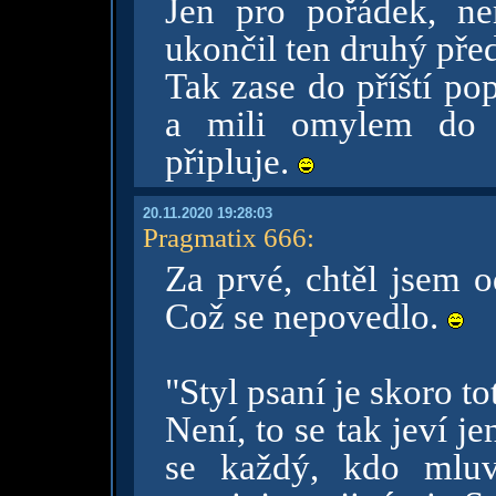
Jen pro pořádek, n
ukončil ten druhý pře
Tak zase do příští pop
a mili omylem do b
připluje.
20.11.2020 19:28:03
Pragmatix 666
:
Za prvé, chtěl jsem o
Což se nepovedlo.
"Styl psaní je skoro t
Není, to se tak jeví 
se každý, kdo mluv