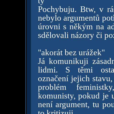
ty"
Pochybuju. Btw, v rá
nebylo argumentů potř
úrovni s někým na ad
sdělovali názory či po
"akorát bez urážek"
Já komunikuji zásad
lidmi. S těmi osta
označení jejich stavu
problém feministk
komunisty, pokud je u
není argument, tu pou
to kritizuji.