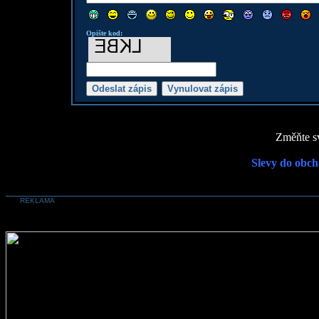
Opište kod:
Změňte sv
Slevy do obch
REKLAMA