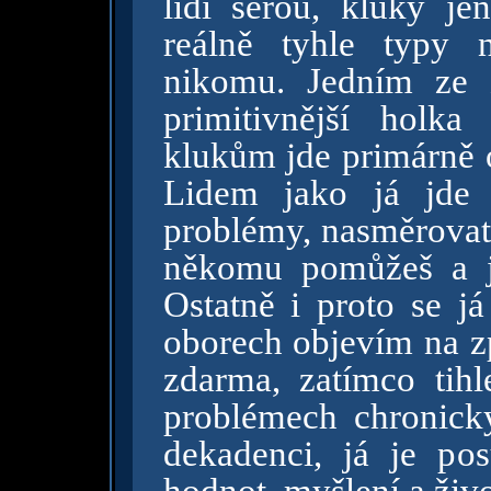
lidi serou, kluky jen
reálně tyhle typy 
nikomu. Jedním ze z
primitivnější holka
klukům jde primárně o
Lidem jako já jde 
problémy, nasměrovat 
někomu pomůžeš a je
Ostatně i proto se já
oborech objevím na z
zdarma, zatímco tihl
problémech chronicky
dekadenci, já je p