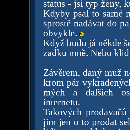
status - jsi typ ženy,
Kdyby psal to samé n
sprostě nadávat do pa
obvykle.
Když budu já někde šéf
zadku mně. Nebo klidn
Závěrem, daný muž n
krom pár vykradených
mých a dalších oso
internetu.
Takových prodavačů d
jim jen o to prodat se