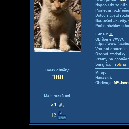
Naposledy se přihl
Poslední rozhřešen
Doteď napsal rozh
Bodování aktivity:
Počet návštěv toho
E-mail:
Oblíbené WWW:
https://www.faceb
Vstupní dotazník
Osobní statistiky
Vztahy na Zpověd
Smajlíci:
zobraz
Index důvěry:
Miluje:
188
Nenávidí:
Obdivuje:
MS-fano
Má k rozdělení:
24
12