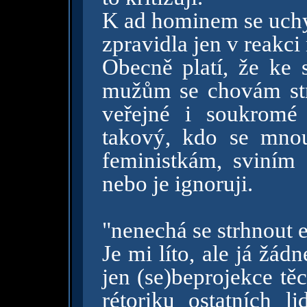
K ad hominem se uchyl
zpravidla jen v reakci 
Obecně platí, že k
mužům se chovám stri
veřejné i soukromé
takový, kdo se mno
feministkám, sviním 
nebo je ignoruji.
"nenechá se strhnout
Je mi líto, ale já ž
jen (se)beprojekce těc
rétoriku ostatních l