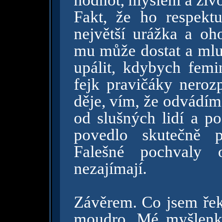
hodnot, myšlení a živo
Fakt, že ho respektu
největší urážka a oh
mu může dostat a mlu
upálit, kdybych femi
fejk pravičáky neroz
děje, vím, že odvádím
od slušných lidí a p
povedlo skutečně p
Falešné pochvaly 
nezajímají.
Závěrem. Co jsem řekl
moudro. Mé myšlenky