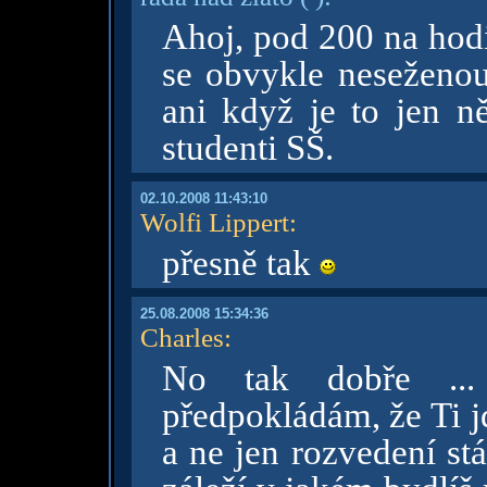
Ahoj, pod 200 na hod
se obvykle neseženou
ani když je to jen n
studenti SŠ.
02.10.2008 11:43:10
Wolfi Lippert
:
přesně tak
25.08.2008 15:34:36
Charles
:
No tak dobře .
předpokládám, že Ti jd
a ne jen rozvedení st