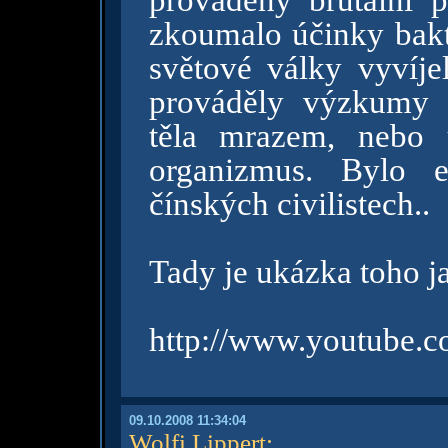
prováděny brutální 
zkoumalo účinky bakté
světové války vyvíje
prováděly výzkumy 
těla mrazem, nebo 
organizmus. Bylo e
čínských civilistech..
Tady je ukázka toho ja
http://www.youtube.
09.10.2008 11:34:04
Wolfi Lippert
: