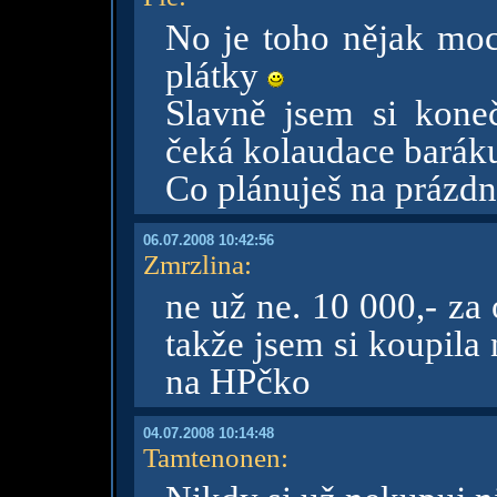
No je toho nějak moc
plátky
Slavně jsem si kone
čeká kolaudace baráku
Co plánuješ na prázd
06.07.2008 10:42:56
Zmrzlina
:
ne už ne. 10 000,- za
takže jsem si koupila
na HPčko
04.07.2008 10:14:48
Tamtenonen
: