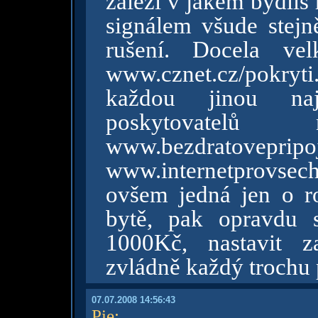
záleží v jakém bydlíš 
signálem všude stejn
rušení. Docela ve
www.cznet.cz/pokryti
každou jinou naj
poskytovatel
www.bezdrato
www.internetprovsechn
ovšem jedná jen o ro
bytě, pak opravdu 
1000Kč, nastavit za
zvládně každý trochu p
07.07.2008 14:56:43
Pie
: