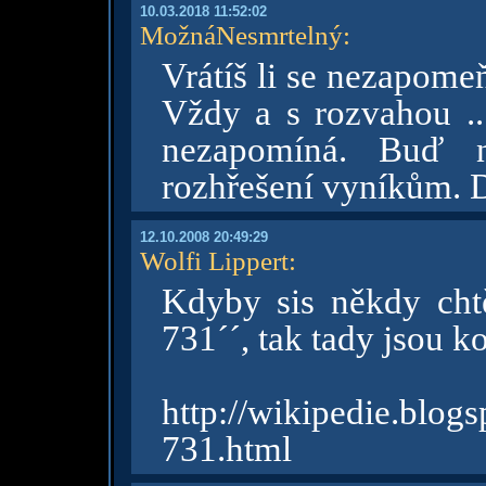
10.03.2018 11:52:02
MožnáNesmrtelný
:
Vrátíš li se nezapome
Vždy a s rozvahou ..
nezapomíná. Buď n
rozhřešení vyníkům. 
12.10.2008 20:49:29
Wolfi Lippert
:
Kdyby sis někdy chtě
731´´, tak tady jsou k
http://wikipedie.blo
731.html