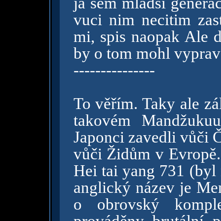
ja sem mladsi generac
vuci nim necitim zas
mi, spis naopak Ale d
by o tom mohl vyprave
---------------
To věřím. Taky ale zál
takovém Mandžukuu 
Japonci zavedli vůči Č
vůči Židům v Evropě.
Hei tai yang 731 (byl
anglický název je Men
o obrovský kompl