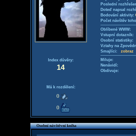
Poslední rozhřešen
Doteď napsal rozh
Bodování aktivity:
Počet návštěv toho
Oblíbené WWW:
Vstupní dotazník
Osobní statistiky
Vztahy na Zpověd
Smajlíci:
zobraz
Miluje:
Index důvěry:
Nenávidí:
14
Obdivuje:
Má k rozdělení:
0
0
Osobní návštěvní kniha