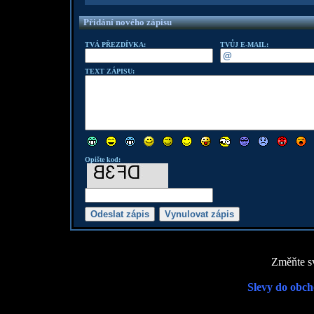
Přidání nového zápisu
TVÁ PŘEZDÍVKA:
TVŮJ E-MAIL:
TEXT ZÁPISU:
Opište kod:
Změňte sv
Slevy do obch