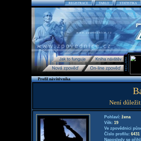
REGISTRACE
TABLO
STATISTIKA
Profil návštěvníka
B
Není důležit
Pohlaví:
žena
Věk:
19
Ve zpovědnici půs
Číslo profilu:
6431
Naposledy se přihl