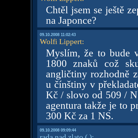
Chtěl jsem se ještě ze
na Japonce?
09.10.2008 11:02:43
Wolfi Lippert
:
Myslím, že to bude v
1800 znaků což sku
angličtiny rozhodně z
u čínštiny v překlada
Kč / slovo od 509 / N
agentura takže je to 
300 Kč za 1 NS.
09.10.2008 09:09:44
rada nad zlato
( )
: