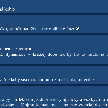
á krávo
ničku, smočit parůžek = mé oblíbené fráze
to neieje zbytocne.
,5 dynamitov v kratkej dobe tak by ho to nutilo sa 
 Ale keby sisi to nahodou rozmyslel, daj mi vediet.
sa pytam lebo mi je strasne nesympaticky a vsetkych tu 
 si vsimla. Mojmu kamaratovi tu hnusne vynadal do tepl