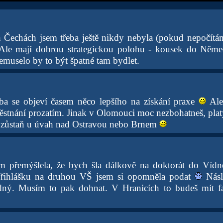
ch Čechách jsem třeba ještě nikdy nebyla (pokud nepočít
Ale mají dobrou strategickou polohu - kousek do Něm
muselo by to být špatné tam bydlet.
eba se objeví časem něco lepšího na získání praxe
Ale
ěstnání prozatím. Jinak v Olomouci moc nezbohatneš, plat
š zůstaň u úvah nad Ostravou nebo Brnem
em přemýšlela, že bych šla dálkově na doktorát do Vídn
I přihlášku na druhou VŠ jsem si opomněla podat
Násl
odný. Musím to pak dohnat. V Hranicích to budeš mít fa