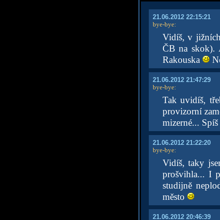
21.06.2012 22:15:21
bye-bye
:
Vidíš, v jižní
ČB na skok). 
Rakouska
Ne
21.06.2012 21:47:29
bye-bye
:
Tak uvidíš, tř
provizorní zam
mizerné... Spí
21.06.2012 21:22:20
bye-bye
:
Vidíš, taky js
prošvihla... 
studijně nepl
město
21.06.2012 20:46:39