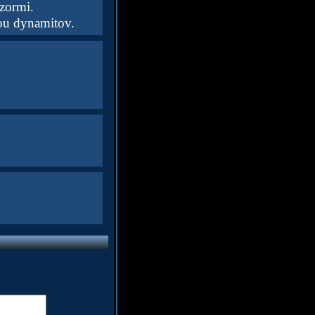
azormi.
ou dynamitov.