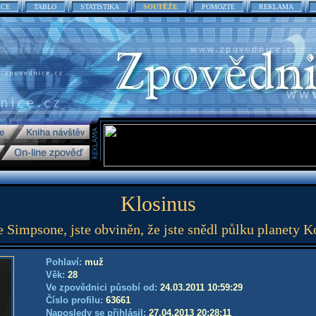
ACE
TABLO
STATISTIKA
SOUTĚŽE
POMOZTE
REKLAMA
Klosinus
 Simpsone, jste obviněn, že jste snědl půlku planety Ko
Pohlaví:
muž
Věk:
28
Ve zpovědnici působí od:
24.03.2011 10:59:29
Číslo profilu:
63661
Naposledy se přihlásil:
27.04.2013 20:28:11