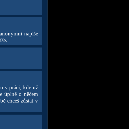
anonymní napíše
íše.
u v práci, kde už
axe úplně o něčem
bě chceš zůstat v