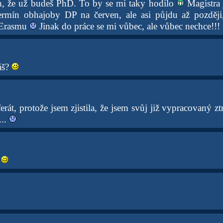
n, že už budeš PhD. To by se mi taky hodilo
Magistra j
rmín obhajoby DP na červen, ale asi půjdu až později
 Erasmu
Jinak do práce se mi vůbec, ale vůbec nechce!!!
áš?
ferát, protože jsem zjistila, že jsem svůj již vypracovaný ztr
...
y