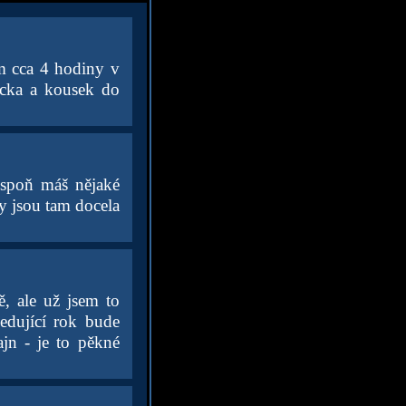
ám cca 4 hodiny v
ecka a kousek do
spoň máš nějaké
y jsou tam docela
ě, ale už jsem to
edující rok bude
jn - je to pěkné