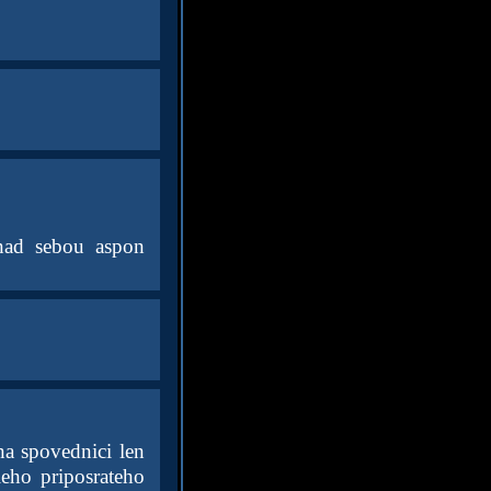
nad sebou aspon
na spovednici len
eho priposrateho