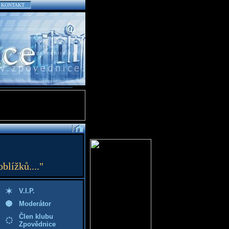
KONTAKT
blížků...."
V.I.P.
Moderátor
Člen klubu
Zpovědnice