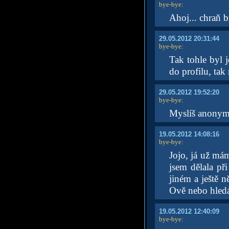
bye-bye
:
Ahoj... chraň 
29.05.2012 20:31:44
bye-bye
:
Tak tohle byl 
do profilu, tak
29.05.2012 19:52:20
bye-bye
:
Myslíš anonym
19.05.2012 14:08:16
bye-bye
:
Jojo, já už mám
jsem dělala př
jiném a ještě 
Ově nebo hledáš
19.05.2012 12:40:09
bye-bye
: