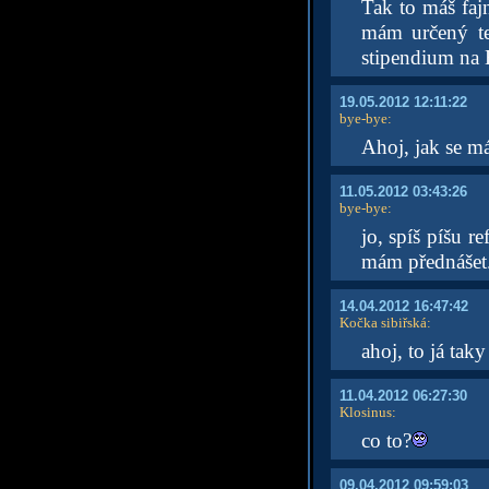
Tak to máš faj
mám určený te
stipendium na
19.05.2012 12:11:22
bye-bye
:
Ahoj, jak se m
11.05.2012 03:43:26
bye-bye
:
jo, spíš píšu re
mám přednášet
14.04.2012 16:47:42
Kočka sibiřská
:
ahoj, to já tak
11.04.2012 06:27:30
Klosinus
:
co to?
09.04.2012 09:59:03