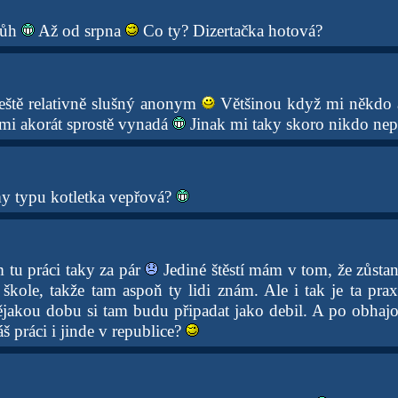
bůh
Až od srpna
Co ty? Dizertačka hotová?
ještě relativně slušný anonym
Většinou když mi někdo 
 mi akorát sprostě vynadá
Jinak mi taky skoro nikdo nep
y typu kotletka vepřová?
 tu práci taky za pár
Jediné štěstí mám v tom, že zůstan
i škole, takže tam aspoň ty lidi znám. Ale i tak je ta pr
nějakou dobu si tam budu připadat jako debil. A po obhajo
 práci i jinde v republice?