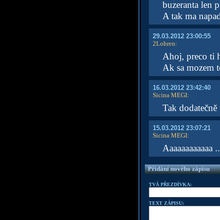
buzeranta len p
A tak ma napad
29.03.2012 23:00:55
2Lohren
:
Ahoj, preco ti
Ak sa mozem t
16.03.2012 23:42:40
Sicina MEGI
:
Tak dodatečně 
15.03.2012 23:07:21
Sicina MEGI
:
Aaaaaaaaaaaa .
Přidání nového zápisu
TVÁ PŘEZDÍVKA:
TEXT ZÁPISU: