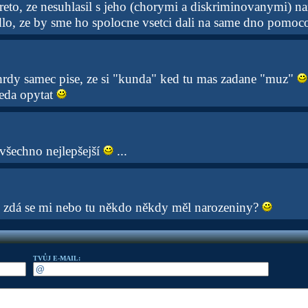
reto, ze nesuhlasil s jeho (chorymi a diskriminovanymi) n
lo, ze by sme ho spolocne vsetci dali na same dno pomoc
 hrdy samec pise, ze si "kunda" ked tu mas zadane "muz"
eda opytat
všechno nejlepšejší
...
. zdá se mi nebo tu někdo někdy měl narozeniny?
TVŮJ E-MAIL: