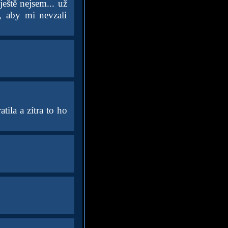
eště nejsem... už
, aby mi nevzali
atila a zítra to ho