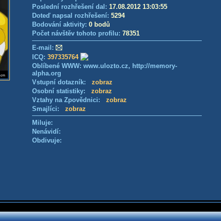
Poslední rozhřešení dal:
17.08.2012 13:03:55
Doteď napsal rozhřešení:
5294
Bodování aktivity:
0 bodů
Počet návštěv tohoto profilu:
78351
E-mail:
ICQ:
397335764
Oblíbené WWW: www.ulozto.cz, http://memory-
alpha.org
Vstupní dotazník:
zobraz
Osobní statistiky:
zobraz
Vztahy na Zpovědnici:
zobraz
Smajlíci:
zobraz
Miluje:
Nenávidí:
Obdivuje: