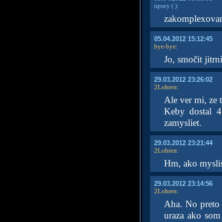
upsey
( )
:
zakomplexovan
05.04.2012 15:12:45
bye-bye
:
Jo, smočit jitr
29.03.2012 23:26:02
2Lohren
:
Ale ver mi, ze 
Keby dostal 4
zamysliet.
29.03.2012 23:21:44
2Lohren
:
Hm, ako myslis.
29.03.2012 23:14:56
2Lohren
:
Aha. No preto 
uraza ako som