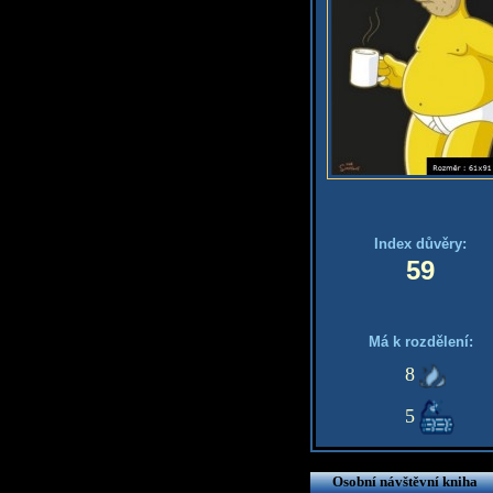
Index důvěry:
59
Má k rozdělení:
8
5
Osobní návštěvní kniha