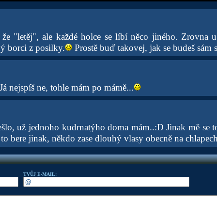
že "letěj", ale každé holce se líbí něco jiného. Zrovna
ý borci z posilky.
Prostě buď takovej, jak se budeš sám so
. Já nejspíš ne, tohle mám po mámě...
ešlo, už jednoho kudrnatýho doma mám..:D Jinak mě se to p
 to bere jinak, někdo zase dlouhý vlasy obecně na chlapech
TVŮJ E-MAIL: