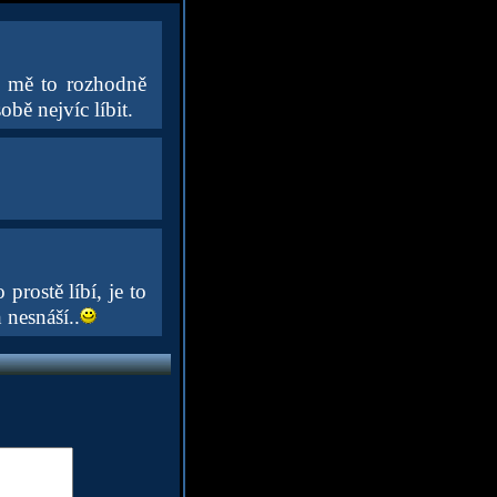
 u mě to rozhodně
bě nejvíc líbit.
rostě líbí, je to
 nesnáší..