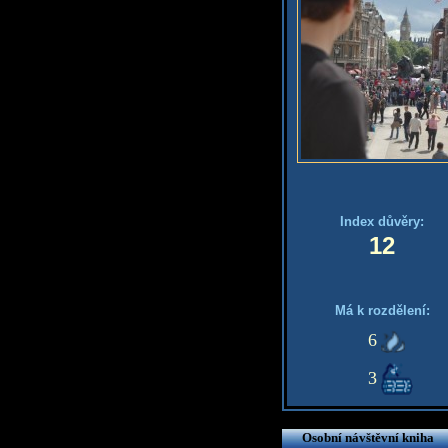
Index důvěry:
12
Má k rozdělení:
6
3
Osobní návštěvní kniha