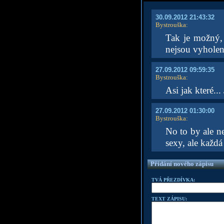
30.09.2012 21:43:32
Bystrouška
:
Tak je možný, 
nejsou vyholen
27.09.2012 09:59:35
Bystrouška
:
Asi jak které..
27.09.2012 01:30:00
Bystrouška
:
No to by ale n
sexy, ale každá
Přidání nového zápisu
TVÁ PŘEZDÍVKA:
TEXT ZÁPISU: