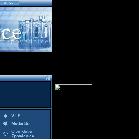
KONTAKT
V.I.P.
Moderátor
Člen klubu
Zpovědnice