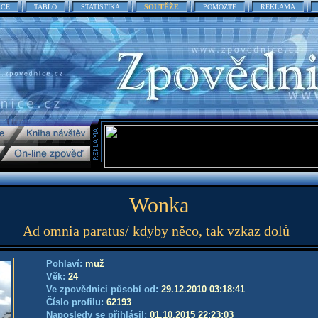
ACE
TABLO
STATISTIKA
SOUTĚŽE
POMOZTE
REKLAMA
Wonka
Ad omnia paratus/ kdyby něco, tak vzkaz dolů
Pohlaví:
muž
Věk:
24
Ve zpovědnici působí od:
29.12.2010 03:18:41
Číslo profilu:
62193
Naposledy se přihlásil:
01.10.2015 22:23:03