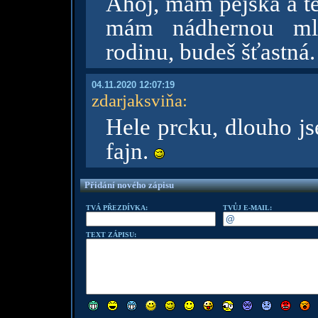
Ahoj, mám pejska a t
mám nádhernou ml
rodinu, budeš šťastná.
04.11.2020 12:07:19
zdarjaksviňa
:
Hele prcku, dlouho jse
fajn.
Přidání nového zápisu
TVÁ PŘEZDÍVKA:
TVŮJ E-MAIL:
TEXT ZÁPISU: