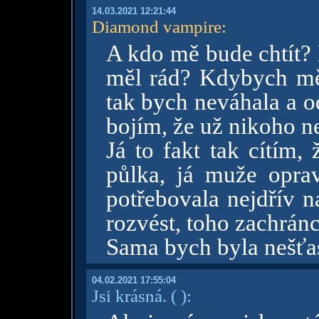
14.03.2021 12:21:44
Diamond vampire
:
A kdo mě bude chtít?
měl rád? Kdybych měl
tak bych neváhala a o
bojím, že už nikoho n
Já to fakt tak cítím,
půlka, já muže opr
potřebovala nejdřív n
rozvést, toho zachránc
Sama bych byla nešťast
04.02.2021 17:55:04
Jsi krásná.
( )
: