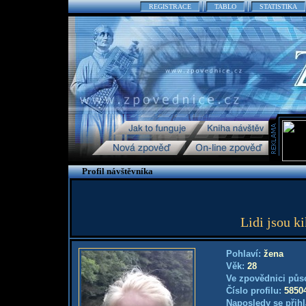
REGISTRACE
TABLO
STATISTIKA
Profil návštěvníka
Lidi jsou ki
Pohlaví:
žena
Věk:
28
Ve zpovědnici půs
Číslo profilu:
5850
Naposledy se přihl