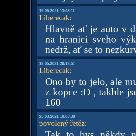
19.05.2021 13:48:11
Liberecak
:
Hlavně ať je auto v 
na hranici sveho vý
nedrž, ať se to nezkur
18.05.2021 20:18:51
Liberecak
:
Ono by to jelo, ale m
z kopce :D , takhle j
160
25.03.2021 10:03:39
povolený řetěz
:
Tak to bys někdy m