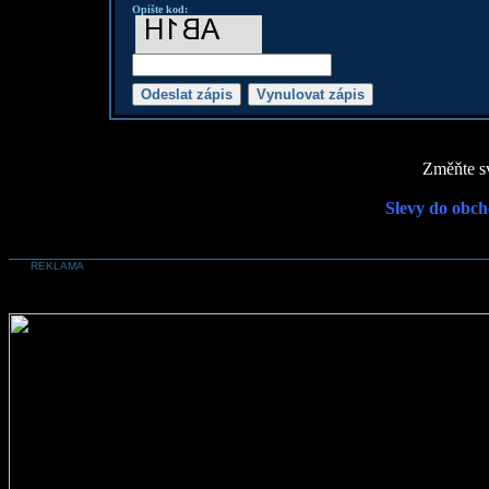
Opište kod:
Změňte sv
Slevy do obch
REKLAMA