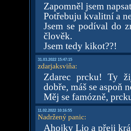
Zapomněl jsem napsat,
Potřebuju kvalitní a n
Jsem se podíval do zr
člověk.
Jsem tedy kikot??!
31.03.2022 15:47:15
zdarjaksviňa
:
Zdarec prcku! Ty ži
dobře, máš se aspoň 
Měj se famózně, prck
11.02.2022 10:16:55
Nadržený panic
:
Ahojky Lio a přeji kr