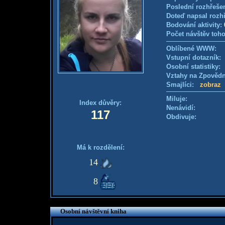
Poslední rozhřešen
Doteď napsal rozh
Bodování aktivity:
Počet návštěv toho
Oblíbené WWW:
Vstupní dotazník
Osobní statistiky
Vztahy na Zpověd
Smajlíci:
zobraz
Miluje:
Index důvěry:
Nenávidí:
117
Obdivuje:
Má k rozdělení:
14
8
Osobní návštěvní kniha