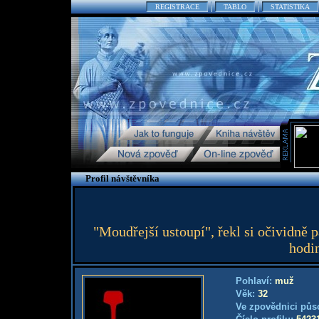
REGISTRACE
TABLO
STATISTIKA
Profil návštěvníka
"Moudřejší ustoupí", řekl si očividně 
hodi
Pohlaví:
muž
Věk:
32
Ve zpovědnici půs