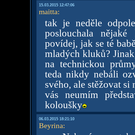
15.03.2015 12:47:06
maitta
:
tak je neděle odpol
poslouchala nějaké
povídej, jak se té ba
mladých kluků? Jinak, 
na technickou průmy
teda nikdy nebáli ozv
svého, ale stěžovat si 
vás neumím představ
koloušky
06.03.2015 18:21:10
Beyrina
: