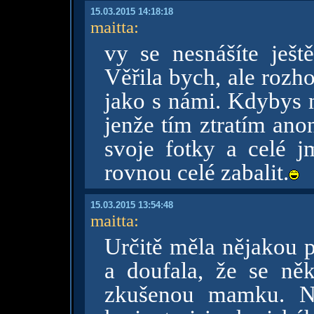
15.03.2015 14:18:18
maitta
:
vy se nesnášíte ješ
Věřila bych, ale rozh
jako s námi. Kdybys n
jenže tím ztratím ano
svoje fotky a celé j
rovnou celé zabalit.
15.03.2015 13:54:48
maitta
:
Určitě měla nějakou 
a doufala, že se něk
zkušenou mamku. N