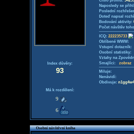
Číslo profilu:
5423
Naposledy se přihl
Poslední rozhřešen
Doteď napsal rozh
Bodování aktivity:
Počet návštěv toho
ICQ:
222235733
Oblíbené WWW:
Vstupní dotazník
Osobní statistiky
Vztahy na Zpověd
Smajlíci:
zobraz
Index důvěry:
93
Miluje:
Nenávidí:
Obdivuje:
n1gg4w4
Má k rozdělení:
9
6
Osobní návštěvní kniha