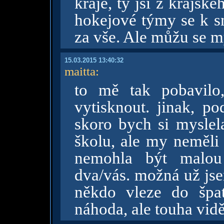
kraje, ty jsi z krajsk
hokejové týmy se k s
za vše. Ale můžu se mý
15.03.2015 13:40:32
maitta
:
to mě tak pobavilo
vytisknout. jinak, po
skoro bych si myslela
školu, ale my neměli 
nemohla být malou
dva/vás. možná už jse
někdo vleze do špa
náhoda, ale touha vidě