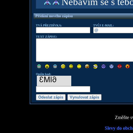
Nebavím se s teb
Přidání nového zápisu
TVÁ PŘEZDÍVKA:
TVŮJ E-MAIL:
TEXT ZÁPISU:
Opište kod:
Změňte sv
Slevy do obch