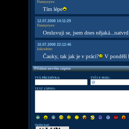
Funnyeyes
:
Tím lépe
12.07.2008 14:11:29
Funnyeyes
:
Omluvuji se, jsem dnes nějaká...natvr
10.07.2008 22:12:46
kikiwhite
:
Čauky, tak jak je v práci?
V pondělí k
Přidání nového zápisu
TVÁ PŘEZDÍVKA:
TVŮJ E-MAIL:
TEXT ZÁPISU:
Opište kod: