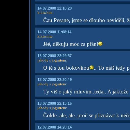
14.07.2008 22:10:20
kikiwhite
:
Čau Pesane, jsme se dlouho neviděli, ž
14.07.2008 11:08:14
kikiwhite
:
Jéé, děkuju moc za přání
13.07.2008 22:29:57
jahody s jogurtem
:
O té s tou bokovkou
.. To máš tedy p
13.07.2008 22:20:49
jahody s jogurtem
:
Ty víš o jaký mluvím..teda.. A jaktože
13.07.2008 22:15:16
jahody s jogurtem
:
Čokle..ale, ale..proč se přiznávat k ne
12.07.2008 14:20:14