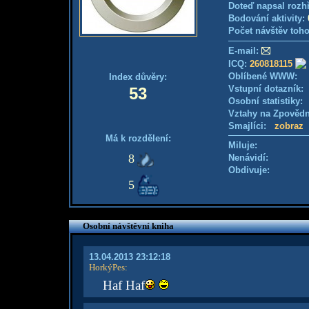
Doteď napsal rozh
Bodování aktivity:
Počet návštěv toho
E-mail:
ICQ:
260818115
Oblíbené WWW:
Index důvěry:
Vstupní dotazník
53
Osobní statistiky
Vztahy na Zpověd
Smajlíci:
zobraz
Má k rozdělení:
Miluje:
8
Nenávidí:
Obdivuje:
5
Osobní návštěvní kniha
13.04.2013 23:12:18
HorkýPes
:
Haf Haf