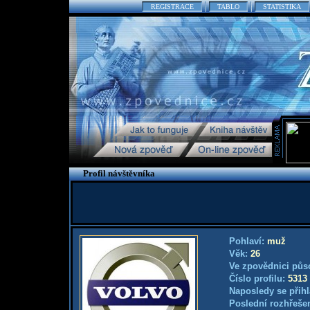
REGISTRACE
TABLO
STATISTIKA
Profil návštěvníka
Pohlaví:
muž
Věk:
26
Ve zpovědnici půs
Číslo profilu:
5313
Naposledy se přihl
Poslední rozhřešen