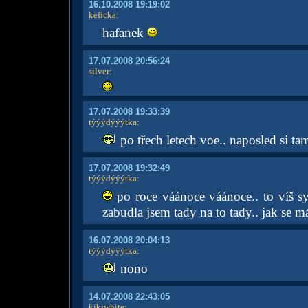
16.10.2008 19:19:02
keficka
:
hafanek
17.07.2008 20:56:24
silver
:
17.07.2008 19:33:39
týýýdýýýtka
:
po třech letech voe.. naposled si ta
17.07.2008 19:32:49
týýýdýýýtka
:
po roce váánoce váánoce.. to víš syn
zabudla jsem tady na to tady.. jak se m
16.07.2008 20:04:13
týýýdýýýtka
:
nono
14.07.2008 22:43:05
kikiwhite
: