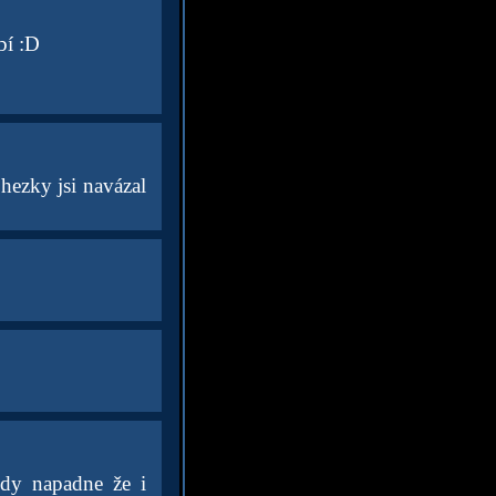
bí :D
 hezky jsi navázal
kdy napadne že i