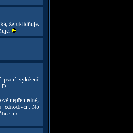
ká, že uklidňuje.
ňuje.
é psaní vyloženě
 :D
kové nepřehledné,
u jednotlivci.. No
ůbec nic.