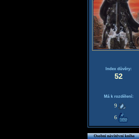
Index důvěry:
52
Má k rozdělení:
9
6
Osobní návštěvní kniha