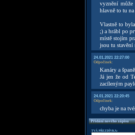
vyznění může 
hlavně to tu n
Vlastně to byl
;) a hrábl po 
místě stojím p
jsou tu stavění
24.01.2021 22:27:00
Odpočinek
:
Kanáry a španěl
Já jen že od T
zacíleným payl
24.01.2021 22:20:45
Odpočinek
:
chyba je na tvé
Přidání nového zápisu
TVÁ PŘEZDÍVKA: