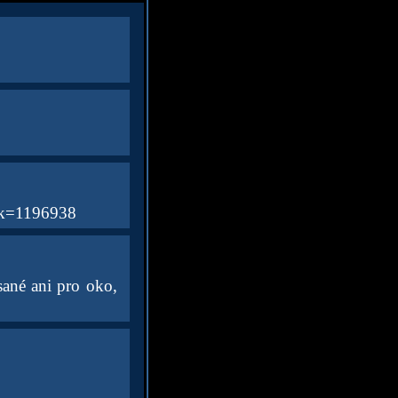
si k=1196938
sané ani pro oko,