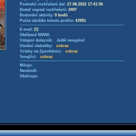
Poslední rozhřešení dal:
27.08.2022 17:41:56
Doteď napsal rozhřešení:
2497
Bodování aktivity:
0 bodů
Počet návštěv tohoto profilu:
43991
E-mail:
Oblíbené WWW:
Vstupní dotazník: Ještě nevyplnil
Osobní statistiky:
zobraz
Vztahy na Zpovědnici:
zobraz
Smajlíci:
zobraz
Miluje:
Nenávidí:
Obdivuje: