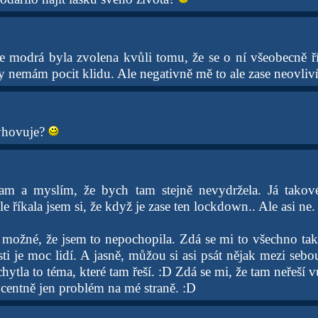
že modrá byla zvolena kvůli tomu, že se o ní všeobecně ří
ky nemám pocit klidu. Ale negativně mě to ale zase neovliv
vyhovuje?
am a myslím, že bych tam stejně nevydržela. Já takov
e říkala jsem si, že když je zase ten lockdown.. Ale asi ne.
možné, že jsem to nepochopila. Zdá se mi to všechno ta
ti je moc lidí. A jasně, můžou si asi psát nějak mezi sebo
chytla to téma, které tam řeší. :D Zdá se mi, že tam neřeší v
ocentně jen problém na mé straně. :D