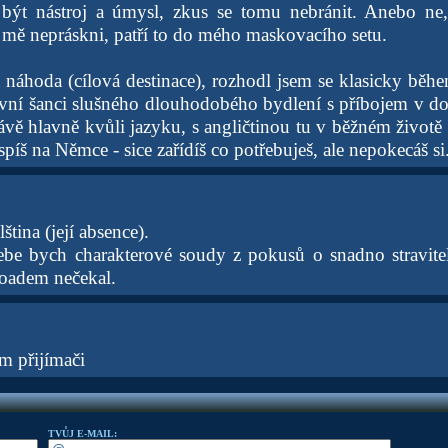
být nástroj a úmysl, zkus se tomu nebránit. Anebo ne, 
a mě nepráskni, patří to do mého maskovacího setu.
a náhoda (cílová destinace), rozhodl jsem se klasicky bě
první šanci slušného dlouhodobého bydlení s příbojem v do
rávě hlavně kvůli jazyku, s angličtinou tu v běžném život
 spíš na Němce - sice zařídíš co potřebuješ, ale nepokecáš si
ština (její absence).
ebe bych charakterové soudy z pokusů o snadno stravite
oadem nečekal.
m přijímači
TVŮJ E-MAIL: