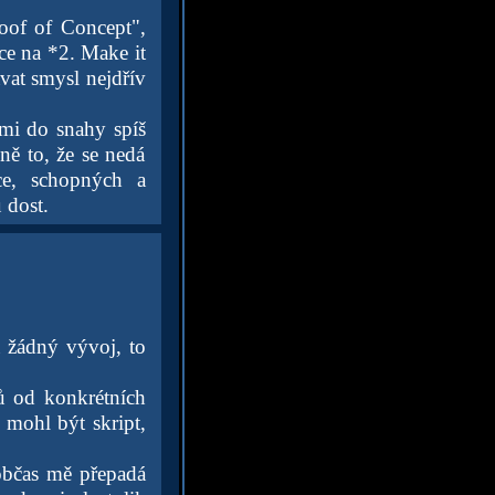
oof of Concept",
ce na *2. Make it
ávat smysl nejdřív
 mi do snahy spíš
ně to, že se nedá
ce, schopných a
 dost.
á žádný vývoj, to
ků od konkrétních
 mohl být skript,
občas mě přepadá