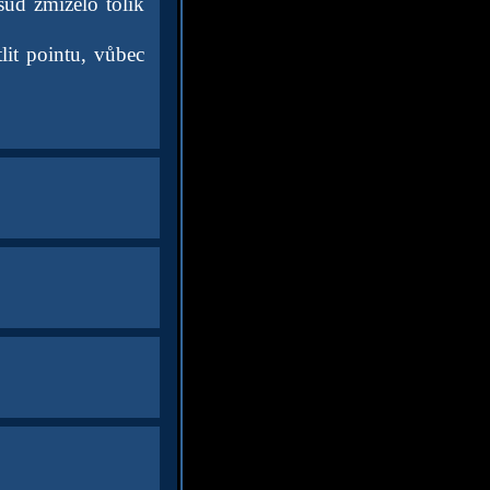
sud zmizelo tolik
lit pointu, vůbec