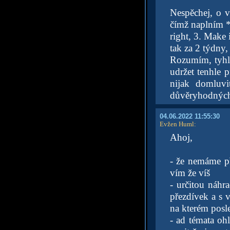
Nespěchej, o 
čímž naplním *
right, 3. Make 
tak za 2 týdny,
Rozumím, tyhle
udržet tenhle 
nijak domluv
důvěryhodných l
04.06.2022 11:55:30
Evžen Huml
:
Ahoj,
- že nemáme př
vím že víš
- určitou náhr
přezdívek a s 
na kterém posl
- ad témata oh