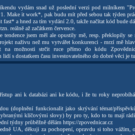
víkendu vydám snad už poslední verzi pod milníkem "Pr
1. Make it work*, pak budu mít před sebou tak týden prá
it fast* a hned za tím vydání 2.0, takže načítat kód bude d
 tzn. reálně až začátkem července.
 tendence jsem měl ale opustily mě, resp. překlopily se
projekt naživu než mu vytvářet konkurenci - mrzí mě hlav
it na možnosti strčit ruce přímo do kódu Zpovědni
idí s dostatkem času investovatelného do dobré věci je tu
ístup ani k databázi ani ke kódu, i že tu roky neprobíh
adou (doplnění funkcionalit jako skrývání témat/příspěv
vybranými klíčovými slovy) by pro ty, kdo to tu mají rádi
ední týdny průběžně dělám https://zpovednicar.cz
ledně UA, děkuji za pochopení, opravdu si toho vážím, 