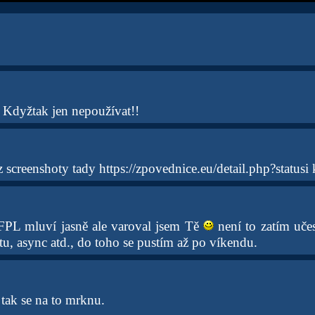
! Kdyžtak jen nepoužívat!!
z screenshoty tady https://zpovednice.eu/detail.php?statu
FPL mluví jasně ale varoval jsem Tě
není to zatím uče
itu, async atd., do toho se pustím až po víkendu.
tak se na to mrknu.