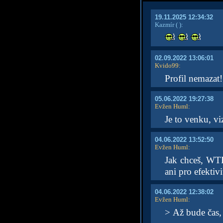
19.11.2025 12:34:32
Kazmír
( )
:
02.09.2022 13:06:01
Kvido99
:
Profil nemazat
05.06.2022 19:27:38
Evžen Huml
:
Je to venku, vi
04.06.2022 13:52:50
Evžen Huml
:
Jak chceš, WT
ani pro efektiv
04.06.2022 12:38:02
Evžen Huml
:
> Až bude čas, 