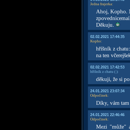
Jedna frajerka
:
Ahoj, Kopho. N
zpovednicemai
Děkuju.
02.02.2021 17:44:35
Kopho
:
hříšník z chatu
na ten včerejš
02.02.2021 17:42:53
hříšník z chatu
( )
:
děkuji, že si po
24.01.2021 23:07:34
Odpočinek
:
Díky, vám tam 
24.01.2021 22:46:46
Odpočinek
:
Mezi "může" a