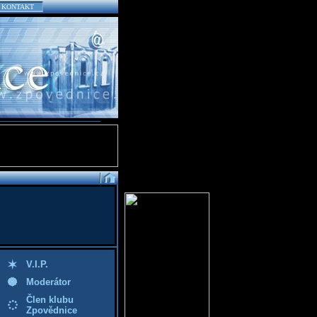
KONTAKT
V.I.P.
Moderátor
Člen klubu
Zpovědnice