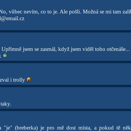
o, vůbec nevím, co to je. Ale pošli. Možná se mi tam zalí
l@email.cz
: Upřímně jsem se zasmál, když jsem viděl toho otčenáše...
ek
zval i trolly
taky.
 "je" (breberka) je pro mě dost místa, a pokud tě ně