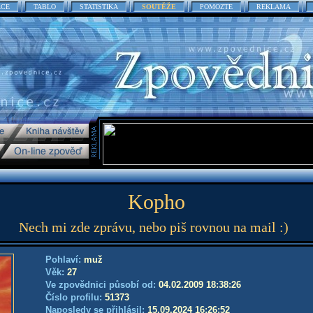
ACE
TABLO
STATISTIKA
SOUTĚŽE
POMOZTE
REKLAMA
Kopho
Nech mi zde zprávu, nebo piš rovnou na mail :)
Pohlaví:
muž
Věk:
27
Ve zpovědnici působí od:
04.02.2009 18:38:26
Číslo profilu:
51373
Naposledy se přihlásil:
15.09.2024 16:26:52