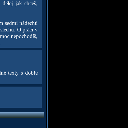
dělej jak chceš,
hem sedmi nádechů
slechu. O práci v
ě moc nepochodíš,
.
lné texty s dobře