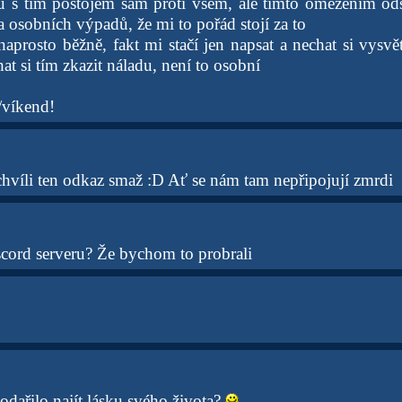
tu s tím postojem sám proti všem, ale tímto omezením od
 osobních výpadů, že mi to pořád stojí za to
aprosto běžně, fakt mi stačí jen napsat a nechat si vysvět
at si tím zkazit náladu, není to osobní
/víkend!
chvíli ten odkaz smaž :D Ať se nám tam nepřipojují zmrdi
scord serveru? Že bychom to probrali
podařilo najít lásku svého života?