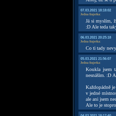
07.03.2021 18:18:02
Jedna frajerka
:
Já si myslím, 
:D Ale teda ta
06.03.2021 20:25:18
Jedna frajerka
:
Co ti tady ne
05.03.2021 21:56:07
Jedna frajerka
:
Koukla jsem t
nesnáším. :D Al
Každopádně je 
v jedné místnos
ale ani jsem ne
Ale to je stopr
04.03.2021 18:17:40