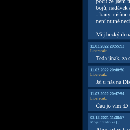
pocit že jsem 
bojů, nadávek a
- bany rušíme n
není nutné nech
Měj hezký den
11.03.2022 20:55:53
Liberecak
:
Teda jinak, za 
11.03.2022 20:48:56
Liberecak
:
Jsi u nás na Di
11.03.2022 20:47:54
Liberecak
:
Čau jo vim :D
03.12.2021 11:38:57
Moje přezdívka
( )
:
Ahoj, už se ti 