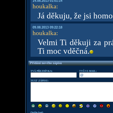
14.08.2013 01:01:14
houkalka
:
Já děkuju, že jsi homo
09.08.2013 09:22:18
houkalka
:
Velmi Ti děkuji za prá
Ti moc vděčná.
Přidání nového zápisu
TVÁ PŘEZDÍVKA:
TVŮJ E-MAIL:
TEXT ZÁPISU:
Opište kod: