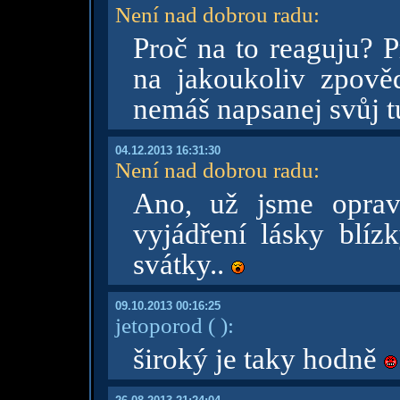
Není nad dobrou radu
:
Proč na to reaguju? P
na jakoukoliv zpově
nemáš napsanej svůj t
04.12.2013 16:31:30
Není nad dobrou radu
:
Ano, už jsme oprav
vyjádření lásky blíz
svátky..
09.10.2013 00:16:25
jetoporod
( )
:
široký je taky hodně