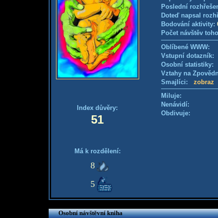
Poslední rozhřešen
Doteď napsal rozh
Bodování aktivity:
Počet návštěv toho
Oblíbené WWW:
Vstupní dotazník
Osobní statistiky
Vztahy na Zpověd
Smajlíci:
zobraz
Miluje:
Nenávidí:
Index důvěry:
Obdivuje:
51
Má k rozdělení:
8
5
Osobní návštěvní kniha