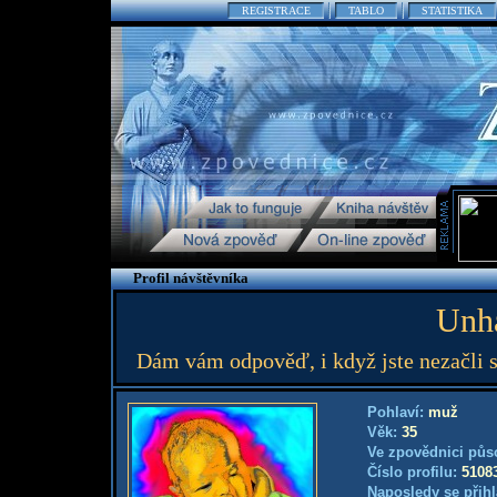
REGISTRACE
TABLO
STATISTIKA
Profil návštěvníka
Unh
Dám vám odpověď, i když jste nezačli s 
Pohlaví:
muž
Věk:
35
Ve zpovědnici půs
Číslo profilu:
5108
Naposledy se přihl