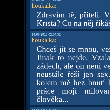
26.08.2013 21:24:04
houkalka
:
Zdravím tě, příteli. 
Krista? Co na něj říká
14.08.2013 02:04:52
houkalka
:
Chceš jít se mnou, ve
Jinak to nejde. Vzal
zádech, ale on není v
neustále řeší jen sex
kolem mě bez hnutí lí
práce mojí milova
člověka...