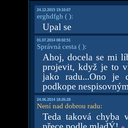
24.12.2015 19:10:07
erghdfgh
( )
:
Upal se
01.07.2014 08:02:51
Správná cesta
( )
:
Ahoj, docela se mi lí
projevit, když je to 
jako radu...Ono je 
podkope nespisovným
24.06.2014 18:26:28
Není nad dobrou radu
:
Teda taková chyba 
přece podle mladÝ!