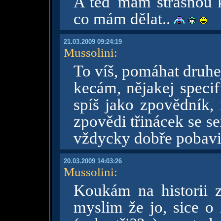
A teď mam strašnou k
co mám dělat..
21.03.2009 09:24:19
Mussolini
:
To víš, pomáhat druhe
kecám, nějakej speci
spíš jako zpovědník,
zpovědi třinácek se s
vždycky dobře pobav
20.03.2009 14:03:26
Mussolini
:
Koukám na historii z 
myslim že jo, sice o 