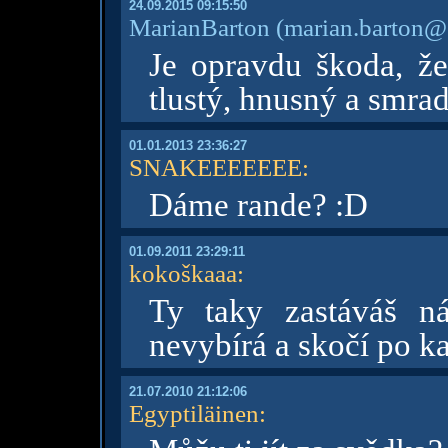
24.09.2015 09:15:50
MarianBarton
(marian.barton@
Je opravdu škoda, že
tlustý, hnusný a smra
01.01.2013 23:36:27
SNAKEEEEEEE
:
Dáme rande? :D
01.09.2011 23:29:11
kokoškaaa
:
Ty taky zastáváš ná
nevybírá a skočí po k
21.07.2010 21:12:06
Egyptiläinen
: