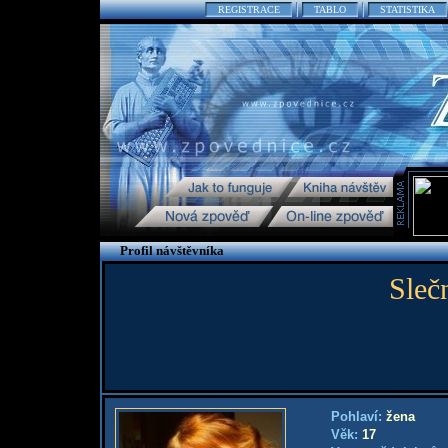
REGISTRACE
TABLO
STATISTIKA
Profil návštěvníka
Sleč
Pohlaví:
žena
Věk:
17