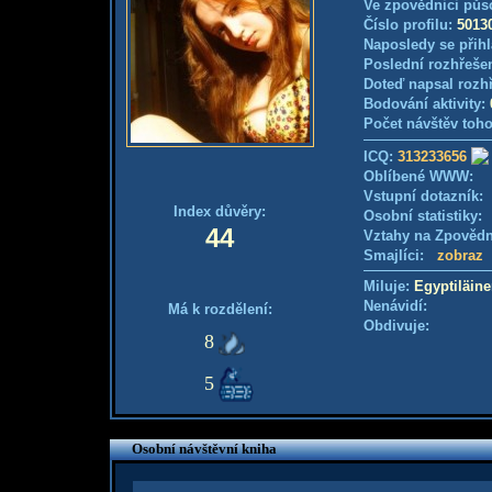
Ve zpovědnici půs
Číslo profilu:
5013
Naposledy se přihl
Poslední rozhřešen
Doteď napsal rozh
Bodování aktivity:
Počet návštěv toho
ICQ:
313233656
Oblíbené WWW:
Vstupní dotazník
Index důvěry:
Osobní statistiky
44
Vztahy na Zpověd
Smajlíci:
zobraz
Miluje:
Egyptiläin
Nenávidí:
Má k rozdělení:
Obdivuje:
8
5
Osobní návštěvní kniha