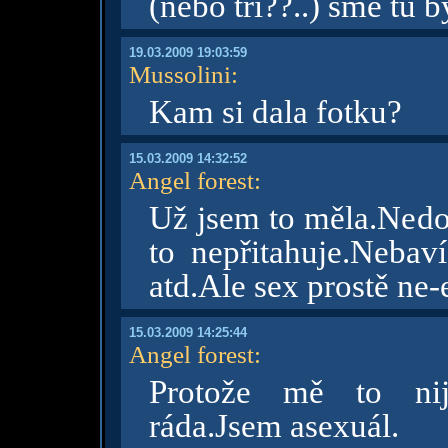
(nebo tři??..) sme tu b
19.03.2009 19:03:59
Mussolini
:
Kam si dala fotku?
15.03.2009 14:32:52
Angel forest
:
Už jsem to měla.Nedo
to nepřitahuje.Neba
atd.Ale sex prostě ne-
15.03.2009 14:25:44
Angel forest
:
Protože mě to nij
ráda.Jsem asexuál.