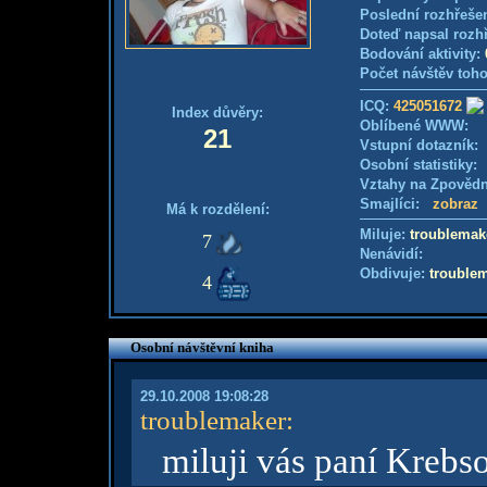
Poslední rozhřešen
Doteď napsal rozh
Bodování aktivity:
Počet návštěv toho
ICQ:
425051672
Index důvěry:
Oblíbené WWW:
21
Vstupní dotazník
Osobní statistiky
Vztahy na Zpověd
Smajlíci:
zobraz
Má k rozdělení:
Miluje:
troublemak
7
Nenávidí:
Obdivuje:
trouble
4
Osobní návštěvní kniha
29.10.2008 19:08:28
troublemaker
:
miluji vás paní Krebs