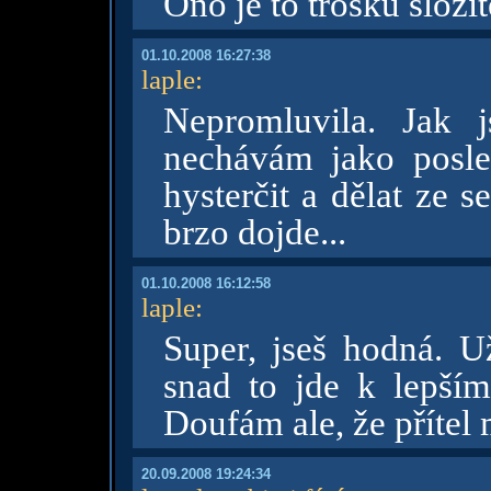
Ono je to trošku složit
01.10.2008 16:27:38
laple
:
Nepromluvila. Jak 
nechávám jako posle
hysterčit a dělat ze 
brzo dojde...
01.10.2008 16:12:58
laple
:
Super, jseš hodná. U
snad to jde k lepším
Doufám ale, že přítel
20.09.2008 19:24:34