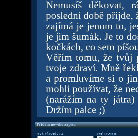
Nemusíš děkovat, r
poslední době přijde, 
zajímá je jenom to, j
je jim šumák. Je to do
kočkách, co sem píšou
Věřím tomu, že tvůj p
tvoje zdraví. Mně řek
a promluvíme si o ji
mohli používat, že ne
(narážím na ty játra) 
Držím palce ;)
Přidání nového zápisu
TVÁ PŘEZDÍVKA:
TVŮJ E-MAIL: