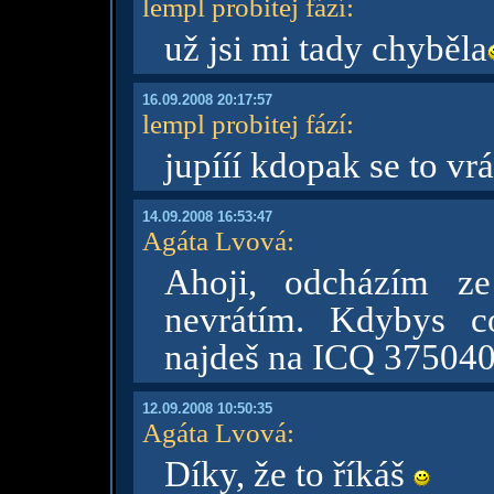
lempl probitej fází
:
už jsi mi tady chyběla
16.09.2008 20:17:57
lempl probitej fází
:
jupííí kdopak se to vrá
14.09.2008 16:53:47
Agáta Lvová
:
Ahoji, odcházím z
nevrátím. Kdybys c
najdeš na ICQ 375040
12.09.2008 10:50:35
Agáta Lvová
:
Díky, že to říkáš