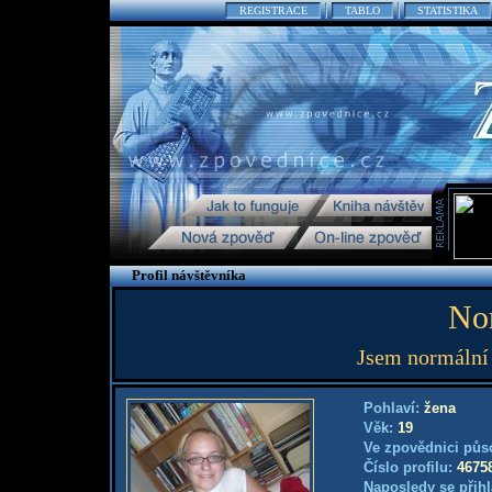
REGISTRACE
TABLO
STATISTIKA
Profil návštěvníka
No
Jsem normální 
Pohlaví:
žena
Věk:
19
Ve zpovědnici půs
Číslo profilu:
4675
Naposledy se přihl