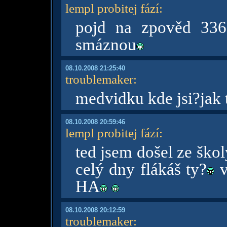
lempl probitej fází
:
pojd na zpověd 3368
smáznou
08.10.2008 21:25:40
troublemaker
:
medvidku kde jsi?jak 
08.10.2008 20:59:46
lempl probitej fází
:
ted jsem došel ze ško
celý dny flákáš ty?
v
HA
08.10.2008 20:12:59
troublemaker
: